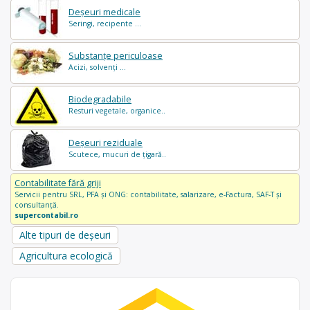
Deșeuri medicale
Seringi, recipente ...
Substanțe periculoase
Acizi, solvenți ...
Biodegradabile
Resturi vegetale, organice..
Deșeuri reziduale
Scutece, mucuri de țigară..
Contabilitate fără griji
Servicii pentru SRL, PFA și ONG: contabilitate, salarizare, e-Factura, SAF-T și
consultanță.
supercontabil.ro
Alte tipuri de deșeuri
Agricultura ecologică