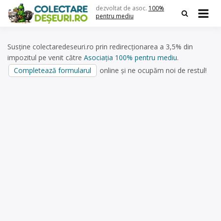
Skip
dezvoltat de asoc.
100%
to
pentru mediu
content
Susține colectaredeseuri.ro prin redirecționarea a 3,5% din
impozitul pe venit către
Asociația 100% pentru mediu
.
Completează formularul
online și ne ocupăm noi de restul!