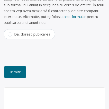
sub forma unui anunț în secțiunea cu cereri de oferte. În felul
acesta veți avea ocazia să fiți contactat și de alte companii
interesate. Alternativ, puteți folosi
acest formular
pentru
publicarea unui anunt nou.
Da, doresc publicarea
Colectare deșeuri electrice
și acumulatori uzați în
Ploiești – Environmental