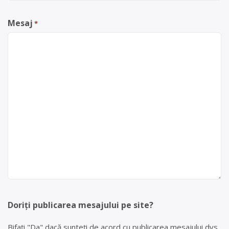
Mesaj
*
Doriți publicarea mesajului pe site?
Bifați "Da" dacă sunteți de acord cu publicarea mesajului dvs.