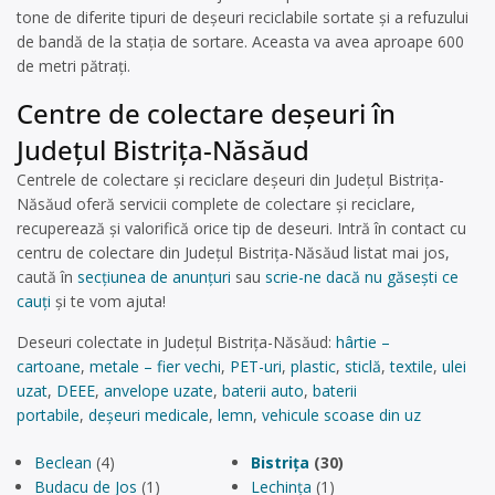
tone de diferite tipuri de deșeuri reciclabile sortate și a refuzului
de bandă de la stația de sortare. Aceasta va avea aproape 600
de metri pătrați.
Centre de colectare deşeuri în
Județul Bistrița-Năsăud
Centrele de colectare și reciclare deșeuri din Județul Bistrița-
Năsăud oferă servicii complete de colectare și reciclare,
recuperează și valorifică orice tip de deseuri. Intră în contact cu
centru de colectare din Județul Bistrița-Năsăud listat mai jos,
caută în
secțiunea de anunțuri
sau
scrie-ne dacă nu găsești ce
cauți
și te vom ajuta!
Deseuri colectate in Județul Bistrița-Năsăud:
hârtie –
cartoane
,
metale – fier vechi
,
PET-uri
,
plastic
,
sticlă
,
textile
,
ulei
uzat
,
DEEE
,
anvelope uzate
,
baterii auto
,
baterii
portabile
,
deșeuri medicale
,
lemn
,
vehicule scoase din uz
Beclean
(4)
Bistrița
(30)
Budacu de Jos
(1)
Lechința
(1)