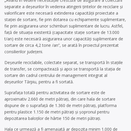
„Având în vedere necesitățile crescute de asigurare a colectării
separate a deșeurilor în vederea atingerii țintelor de reciclare și
valorificare este necesară extinderea capacității proiectate a
stației de sortare, fie prin dotarea cu echipamente suplimentare,
fie prin asigurarea unor schimburi suplimentare de lucru. Astfel,
față de situația existentă (capacitate stație sortare de 13.000
t/an) este necesară asigurarea unor capacități suplimentare de
sortare de circa 4,2 tone /an”, se arată în proiectul prezentat
consilierilor județeni.
Deșeurile reciclabile, colectate separat, se transportă în stațiile
de transfer, se compactează și apoi se transportă la stația de
sortare din cadrul centrului de management integrat al
deșeurilor Tărpiu, pentru a fi sortată.
Suprafața totală pentru activitatea de sortare este de
aproximativ 2.660 de metri pătrați, din care hala de sortare
dispune de o suprafață de 1.360 de metri pătrați, platforma
pentru plastice 1.150 de metri pătrați și șopronul pentru
depozitarea baloților de hârtie 150 de metri pătrați.
Hala ce urmează a fi amenajată ar depozita minim 1.000 de