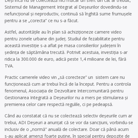
Deși încă nu se colectează nici măcar un sfert din cât ar trebuit,
Sistemul de Management Integrat al Deșeurilor dovedindu-se
nefuncțional și neproductiv, continuă să înghită sume frumușele
pentru a se „corecta” ce nu s-a făcut.
Astfel, autoritățile au în plan să achiziționeze camere video
pentru zonele urbane din județ. Studiul de fezabilitate pentru
această investiție s-a aflat pe masa consilierilor județeni în
ședința de săptămâna trecută. Potrivit acestuia, investiția s-ar
ridica la 300.000 de euro, adică peste 1,4 milioane de lei, fără
TVA.
Practic camerele video vin „să corecteze” un sistem care nu
funcționează cum ar trebui încă de la început. Pentru a controla
fenomenul, Asociația de Dezvoltare Intercomunitară pentru
Gestionarea Integrată a Deșeurilor nu a mers pe stimularea și
premierea celor care respectă regulile, ci pe pedeapsă.
Când au constatat că nu se colectează selectiv deșeurile cum ar
trebui, ADI Deșeuri a anunțat că se vor da sancțiuni, vorbindu-se
inclusiv de o „normă” anuală de colectare. Doar că până acum
s-au aplicat amenzi foarte puține, în special pentru depozite de