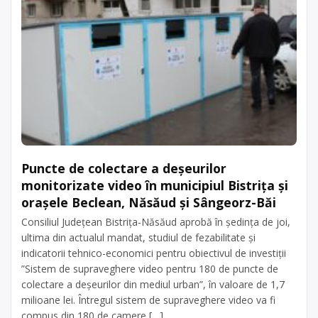
Puncte de colectare a deșeurilor
monitorizate video în municipiul Bistrița și
orașele Beclean, Năsăud și Sângeorz-Băi
Consiliul Județean Bistrița-Năsăud aprobă în ședința de joi,
ultima din actualul mandat, studiul de fezabilitate și
indicatorii tehnico-economici pentru obiectivul de investiții
”Sistem de supraveghere video pentru 180 de puncte de
colectare a deșeurilor din mediul urban”, în valoare de 1,7
milioane lei. Întregul sistem de supraveghere video va fi
compus din 180 de camere […]