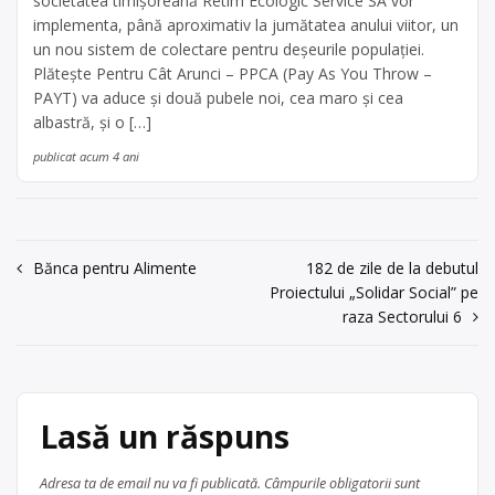
societatea timișoreană Retim Ecologic Service SA vor
implementa, până aproximativ la jumătatea anului viitor, un
un nou sistem de colectare pentru deșeurile populației.
Plătește Pentru Cât Arunci – PPCA (Pay As You Throw –
PAYT) va aduce și două pubele noi, cea maro și cea
albastră, și o […]
publicat acum 4 ani
Navigare
Bănca pentru Alimente
182 de zile de la debutul
Proiectului „Solidar Social” pe
în
raza Sectorului 6
articole
Lasă un răspuns
Adresa ta de email nu va fi publicată.
Câmpurile obligatorii sunt