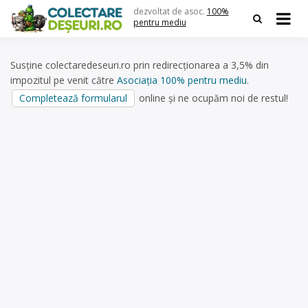
Skip
dezvoltat de asoc.
100%
to
pentru mediu
content
Susține colectaredeseuri.ro prin redirecționarea a 3,5% din
impozitul pe venit către
Asociația 100% pentru mediu
.
Completează formularul
online și ne ocupăm noi de restul!