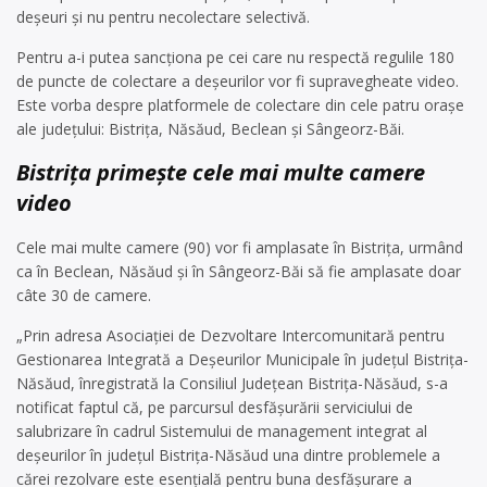
deșeuri și nu pentru necolectare selectivă.
Pentru a-i putea sancționa pe cei care nu respectă regulile 180
de puncte de colectare a deșeurilor vor fi supravegheate video.
Este vorba despre platformele de colectare din cele patru orașe
ale județului: Bistrița, Năsăud, Beclean și Sângeorz-Băi.
Bistrița primește cele mai multe camere
video
Cele mai multe camere (90) vor fi amplasate în Bistrița, urmând
ca în Beclean, Năsăud și în Sângeorz-Băi să fie amplasate doar
câte 30 de camere.
„Prin adresa Asociației de Dezvoltare Intercomunitară pentru
Gestionarea Integrată a Deșeurilor Municipale în județul Bistrița-
Năsăud, înregistrată la Consiliul Județean Bistrița-Năsăud, s-a
notificat faptul că, pe parcursul desfășurării serviciului de
salubrizare în cadrul Sistemului de management integrat al
deșeurilor în județul Bistrița-Năsăud una dintre problemele a
cărei rezolvare este esențială pentru buna desfășurare a