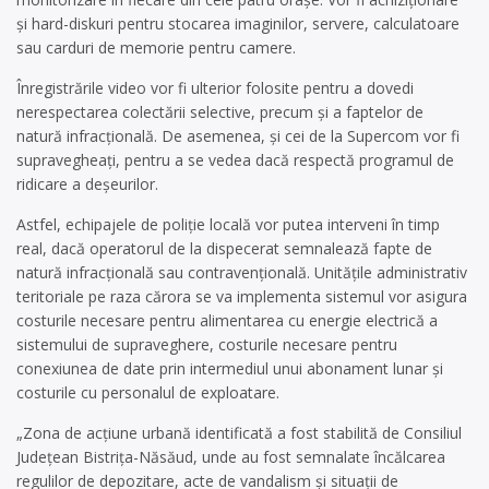
și hard-diskuri pentru stocarea imaginilor, servere, calculatoare
sau carduri de memorie pentru camere.
Înregistrările video vor fi ulterior folosite pentru a dovedi
nerespectarea colectării selective, precum și a faptelor de
natură infracțională. De asemenea, și cei de la Supercom vor fi
supravegheați, pentru a se vedea dacă respectă programul de
ridicare a deșeurilor.
Astfel, echipajele de poliție locală vor putea interveni în timp
real, dacă operatorul de la dispecerat semnalează fapte de
natură infracțională sau contravențională. Unitățile administrativ
teritoriale pe raza cărora se va implementa sistemul vor asigura
costurile necesare pentru alimentarea cu energie electrică a
sistemului de supraveghere, costurile necesare pentru
conexiunea de date prin intermediul unui abonament lunar și
costurile cu personalul de exploatare.
„Zona de acțiune urbană identificată a fost stabilită de Consiliul
Județean Bistrița-Năsăud, unde au fost semnalate încălcarea
regulilor de depozitare, acte de vandalism și situații de