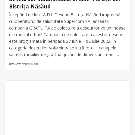
Bistrița Năsăud
Începând de luni, A.D.I. Deșeuri Bistrița-Năsăud împreună
cu operatorul de salubritate Supercom SA lansează
campania GRATUITĂ de colectare a deșeurilor voluminoase
din mediul urban! Campania de colectare a acestor deșeuri
este programată în perioada 27 iunie – 02 iulie 2022. În
categoria deșeurilor voluminoase intră fotolii, canapele,
saltele, mobilier de grădină, jucării de dimensiuni mari […]
publicat acum 4 ani
Colectare baterii uzate în
Bistrița, Bistrița-Năsăud –
ASOCIATIA ROMANA
PENTRU RECICLARE ROREC-
ROREC
punct de lucru Bistrița
Punct de lucru:
ASOCIATIA ROMANA PENTRU
Bistrita, str.
RECICLARE ROREC- punct de lucru