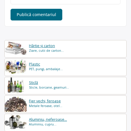
Hârtie și carton
Ziare, cutii de carton...
Plastic
PET, pungi, ambalaje...
Sticlă
Sticle, borcane, geamuri...
Fier vechi, feroase
Metale feroase, otel...
Aluminiu, neferoase...
Aluminiu, cupru...