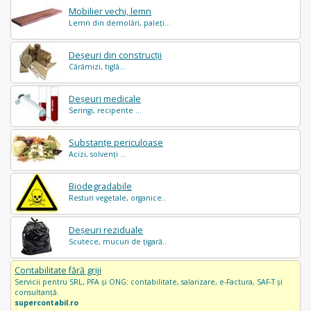
Mobilier vechi, lemn
Lemn din demolări, paleți...
Deșeuri din construcții
Cărămizi, tiglă...
Deșeuri medicale
Seringi, recipente ...
Substanțe periculoase
Acizi, solvenți ...
Biodegradabile
Resturi vegetale, organice..
Deșeuri reziduale
Scutece, mucuri de țigară..
Contabilitate fără griji
Servicii pentru SRL, PFA și ONG: contabilitate, salarizare, e-Factura, SAF-T și
consultanță.
supercontabil.ro