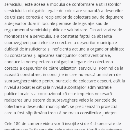
serviciului, este aceea a modului de conformare a utilizatorilor
serviciului la obligațiile legale de colectare separată a deșeurilor
de utilizare corectă a recipienților de colectare sau de depunere
a deșeurilor doar în locurile permise de legislație sau de
regulamentul serviciului public de salubrizare. Din activitatea de
monitorizare a serviciului, s-a constatat faptul că absența
supravegherii punctelor de colectare a deșeurilor municipale
dublată de insuficienta și ineficienta acțiune a organelor abilitate
cu constatarea și aplicarea sancțiunilor contravenționale,
conduce la nerespectarea obligațiilor legate de colectarea
corectă a deșeurilor de către utilizatorii serviciului. Pornind de la
această constatare, în condițiile în care nu există un sistem de
supraveghere video pentru punctele de colectare deșeuri, atât la
nivelul asociației cât și la nivelul autorităților administrației
publice locale s-a concluzionat că este imperios necesară
realizarea unui sistem de supraveghere video la punctele de
colectare a deșeurilor municipale”, se precizează în proiectul
care a fost săptămâna trecută pe masa consilierilor județeni.
Cele 180 de camere video vor fi însoțite și de 4 dispecerate de
monitorizare în fiecare din cele patru orașe. Vor fi achiziționare