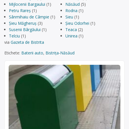
Mijlocenii Bargaului
(1)
Năsăud
(5)
Petru Rareș
(1)
Rodna
(1)
Sânmihaiu de Câmpie
(1)
Sieu
(1)
Şieu Măgheruș
(3)
Șieu Odorhei
(1)
Susenii Bârgăului
(1)
Teaca
(2)
Telciu
(1)
Unirea
(1)
via
Gazeta de Bistrita
Etichete:
Baterii auto
,
Bistrița-Năsăud