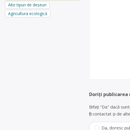
Alte tipuri de deșeuri
Agricultura ecologică
Doriți publicarea 
Bifați "Da" dacă sunt
fiți contactat și de a
Da, doresc pu