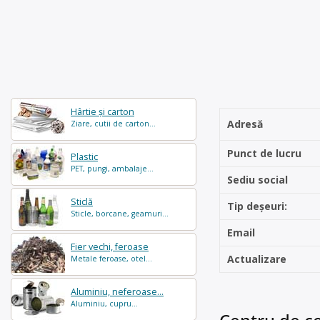
Hârtie și carton
Adresă
Ziare, cutii de carton...
Punct de lucru
Plastic
PET, pungi, ambalaje...
Sediu social
Sticlă
Tip deșeuri:
Sticle, borcane, geamuri...
Email
Fier vechi, feroase
Actualizare
Metale feroase, otel...
Aluminiu, neferoase...
Aluminiu, cupru...