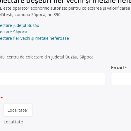
lectare deșeuri fier vechi și metale ne
este operator economic autorizat pentru colectarea și valorificarea d
 Mătești, comuna Săpoca, nr. 390.
lectare județul Buzău
lectare Săpoca
ectare fier vechi și metale neferoase
tui centru de colectare din județul Buzău, Săpoca
Email
*
*
Localitate