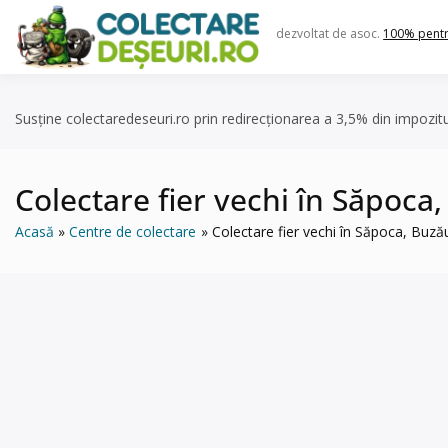
Skip
to
dezvoltat de asoc.
100% pent
content
Susține colectaredeseuri.ro prin redirecționarea a 3,5% din impozit
Colectare fier vechi în Săpoca
Acasă
Centre de colectare
Colectare fier vechi în Săpoca, Buz