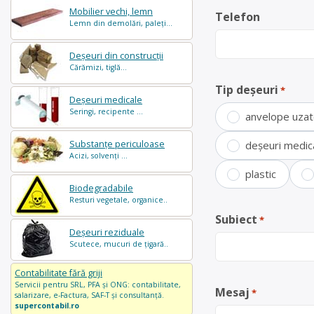
Mobilier vechi, lemn
Telefon
Lemn din demolări, paleți...
Deșeuri din construcții
Cărămizi, tiglă...
Tip deșeuri
*
Deșeuri medicale
Seringi, recipente ...
anvelope uza
Substanțe periculoase
deșeuri medic
Acizi, solvenți ...
plastic
Biodegradabile
Resturi vegetale, organice..
Subiect
*
Deșeuri reziduale
Scutece, mucuri de țigară..
Contabilitate fără griji
Servicii pentru SRL, PFA și ONG: contabilitate,
Mesaj
*
salarizare, e-Factura, SAF-T și consultanță.
supercontabil.ro