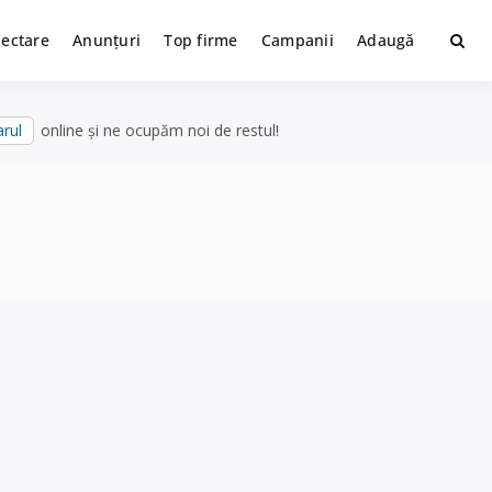
lectare
Anunțuri
Top firme
Campanii
Adaugă
rul
online și ne ocupăm noi de restul!