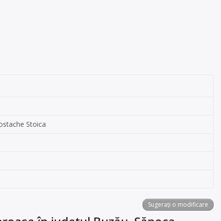
ostache Stoica
Sugerați o modificare