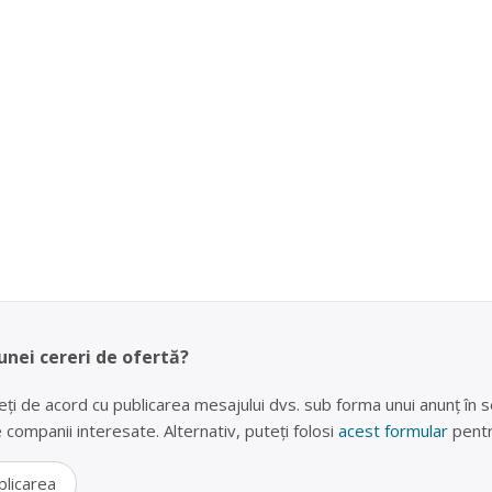
unei cereri de ofertă?
eți de acord cu publicarea mesajului dvs. sub forma unui anunț în se
lte companii interesate. Alternativ, puteți folosi
acest formular
pentr
blicarea