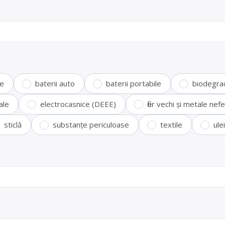
te
baterii auto
baterii portabile
biodegra
ale
electrocasnice (DEEE)
fier vechi și metale ne
sticlă
substanțe periculoase
textile
ule