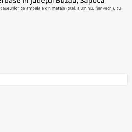
feroase în județul Buzău, Săpoca
eșeurilor de ambalaje din metale (oțel, aluminiu, fier vechi), cu