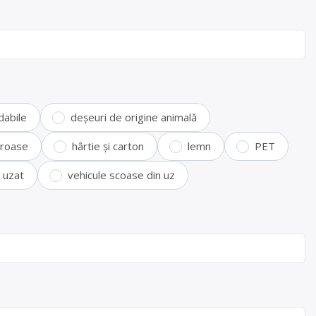
dabile
deșeuri de origine animală
feroase
hârtie și carton
lemn
PET
i uzat
vehicule scoase din uz