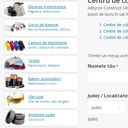
Centru de co
Electrice și electronice
Adrycos Construct SRL 
Frigidere, televizoare...
punct de lucru în sat
Centre de co
Surse de iluminat
Becuri fluorescente, LED-uri...
Centre de co
Centre de col
Cartușe de imprimantă
toner, cartușe de cerneală...
Trimite un mesaj aces
Textile
Numele tău
Haine vechi, draperii...
*
Baterii, acumulatori
Baterii auto, Li-Ion...
Județ / Localitate
Ulei uzat
Ulei de motor, ulei de gătit...
Anvelope uzate
Județ
Cauciucuri...