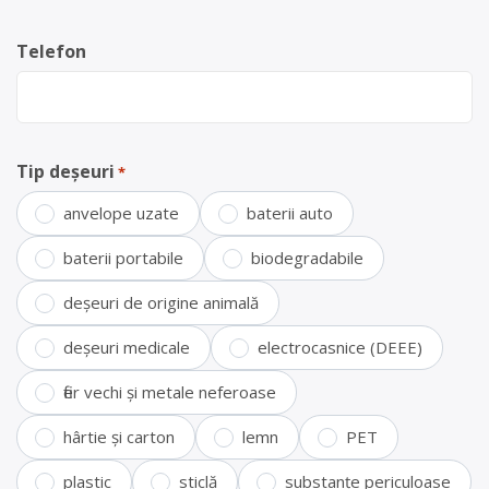
Telefon
Tip deșeuri
*
anvelope uzate
baterii auto
baterii portabile
biodegradabile
deșeuri de origine animală
deșeuri medicale
electrocasnice (DEEE)
fier vechi și metale neferoase
hârtie și carton
lemn
PET
plastic
sticlă
substanțe periculoase