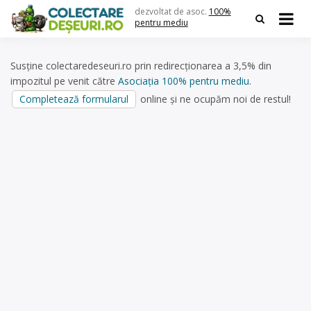
Skip
dezvoltat de asoc.
100%
to
pentru mediu
content
Susține colectaredeseuri.ro prin redirecționarea a 3,5% din
impozitul pe venit către
Asociația 100% pentru mediu
.
Completează formularul
online și ne ocupăm noi de restul!