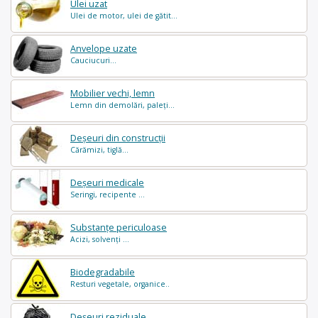
Ulei uzat
Ulei de motor, ulei de gătit...
Anvelope uzate
Cauciucuri...
Mobilier vechi, lemn
Lemn din demolări, paleți...
Deșeuri din construcții
Cărămizi, tiglă...
Deșeuri medicale
Seringi, recipente ...
Substanțe periculoase
Acizi, solvenți ...
Biodegradabile
Resturi vegetale, organice..
Deșeuri reziduale