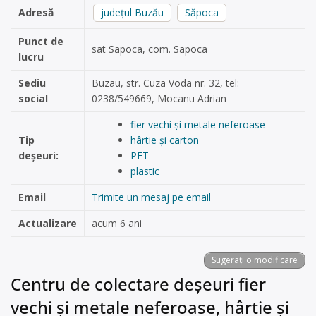
Adresă
județul Buzău
Săpoca
Punct de
sat Sapoca, com. Sapoca
lucru
Sediu
Buzau, str. Cuza Voda nr. 32, tel:
social
0238/549669, Mocanu Adrian
fier vechi și metale neferoase
Tip
hârtie și carton
deșeuri:
PET
plastic
Email
Trimite un mesaj pe email
Actualizare
acum 6 ani
Sugerați o modificare
Centru de colectare deșeuri fier
vechi și metale neferoase, hârtie și