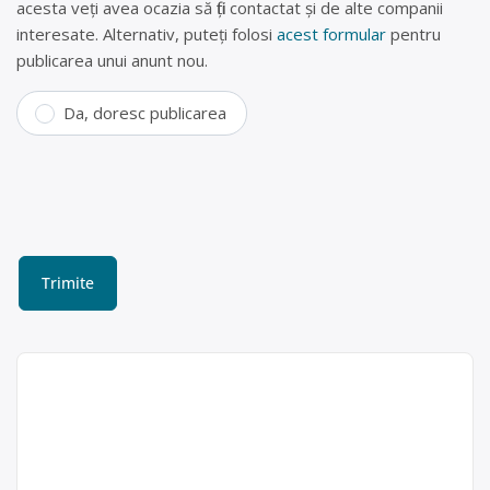
acesta veți avea ocazia să fiți contactat și de alte companii
interesate. Alternativ, puteți folosi
acest formular
pentru
publicarea unui anunt nou.
Da, doresc publicarea
Colectare fier vechi în
Săpoca, Buzău – Mat Rrr
Construct SRL
Mat Rrr Construct SRL este operator
Mat Rrr
economic autorizat pentru colectarea
Construct SRL