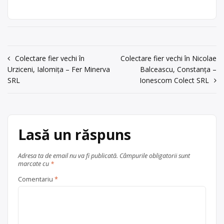
județul Buzău
Săpoca
Punct de lucru: sat
ambalaje din hârtie, carton, metale
Sapoca, com.
(oțel, aluminiu, fier vechi), PET și
Sapoca
plastic (HDPE, PVC, LDPE, PP, PS), cu
punct de lucru în sat Sapoca, com.
acum 6 ani
Sapoca.
0238/549669
Navigare
Colectare fier vechi în
Colectare fier vechi în Nicolae
Centru de colectare
fier vechi și
Urziceni, Ialomița – Fer Minerva
Balceascu, Constanța –
în
Trimite un mesaj
metale neferoase
,
hârtie și
SRL
Ionescom Colect SRL
carton
,
PET
,
plastic
, în
articole
județul Buzău
Săpoca
Lasă un răspuns
Adresa ta de email nu va fi publicată.
Câmpurile obligatorii sunt
marcate cu
*
Comentariu
*