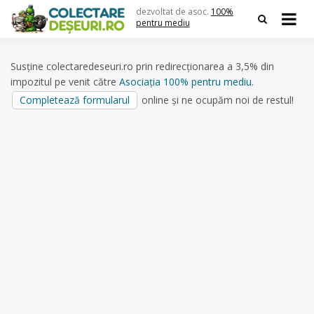
Skip
dezvoltat de asoc.
100%
to
pentru mediu
content
Susține colectaredeseuri.ro prin redirecționarea a 3,5% din
impozitul pe venit către
Asociația 100% pentru mediu
.
Completează formularul
online și ne ocupăm noi de restul!