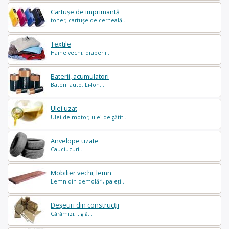
Cartușe de imprimantă
toner, cartușe de cerneală...
Textile
Haine vechi, draperii...
Baterii, acumulatori
Baterii auto, Li-Ion...
Ulei uzat
Ulei de motor, ulei de gătit...
Anvelope uzate
Cauciucuri...
Mobilier vechi, lemn
Lemn din demolări, paleți...
Deșeuri din construcții
Cărămizi, tiglă...