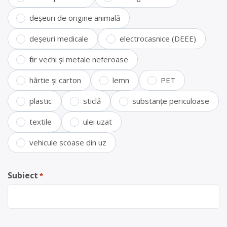
deșeuri de origine animală
deșeuri medicale
electrocasnice (DEEE)
fier vechi și metale neferoase
hârtie și carton
lemn
PET
plastic
sticlă
substanțe periculoase
textile
ulei uzat
vehicule scoase din uz
Subiect
*