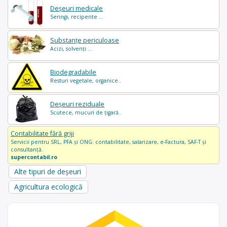
Deșeuri medicale
Seringi, recipente ...
Substanțe periculoase
Acizi, solvenți ...
Biodegradabile
Resturi vegetale, organice..
Deșeuri reziduale
Scutece, mucuri de țigară..
Contabilitate fără griji
Servicii pentru SRL, PFA și ONG: contabilitate, salarizare, e-Factura, SAF-T și
consultanță.
supercontabil.ro
Alte tipuri de deșeuri
Agricultura ecologică