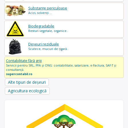
Substanțe periculoase
Acizi, solvenți ...
Biodegradabile
Resturi vegetale, organice..
Deșeuri reziduale
Scutece, mucuri de țigară..
Contabilitate fără griji
Servicii pentru SRL, PFA și ONG: contabilitate, salarizare, e-Factura, SAF-T și
consultanță.
supercontabil.ro
Alte tipuri de deșeuri
Agricultura ecologică