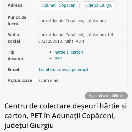
Adresă
Adunații Copăceni
județul Giurgiu
Punct de
com. Adunații Copăceni, sat Varlam
lucru
Sediu
com. Adunații Copăceni, sat Varlam, tel:
social
0721258613, Mihai Aura
Tip
hârtie și carton
deșeuri:
PET
Email
Trimite un mesaj pe email
Actualizare
acum 6 ani
Sugerați o modificare
Centru de colectare deșeuri hârtie și
carton, PET în Adunații Copăceni,
județul Giurgiu