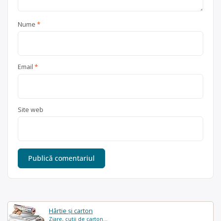
Nume
*
Email
*
Site web
Hârtie și carton
Ziare, cutii de carton...