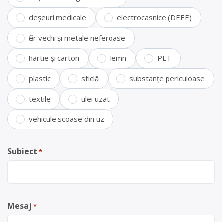
deșeuri medicale
electrocasnice (DEEE)
fier vechi și metale neferoase
hârtie și carton
lemn
PET
plastic
sticlă
substanțe periculoase
textile
ulei uzat
vehicule scoase din uz
Subiect
*
Mesaj
*