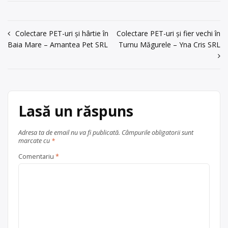
Adunații Copăceni
punct de lucru în loc. Giurgiu, șos.
acum 6 ani
București nr. 144A.
județul Giurgiu
0246/217804
Navigare
Colectare PET-uri și hârtie în
Colectare PET-uri și fier vechi în
Centru de colectare
hârtie și
Trimite un mesaj
Baia Mare – Amantea Pet SRL
Turnu Măgurele – Yna Cris SRL
carton
,
PET
,
plastic
, în
Giurgiu
în
județul Giurgiu
articole
Lasă un răspuns
Adresa ta de email nu va fi publicată.
Câmpurile obligatorii sunt
marcate cu
*
Comentariu
*