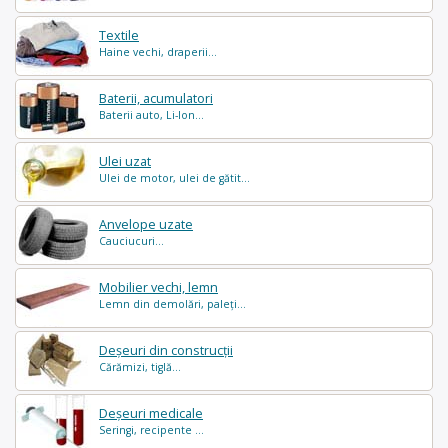
Textile
Haine vechi, draperii...
Baterii, acumulatori
Baterii auto, Li-Ion...
Ulei uzat
Ulei de motor, ulei de gătit...
Anvelope uzate
Cauciucuri...
Mobilier vechi, lemn
Lemn din demolări, paleți...
Deșeuri din construcții
Cărămizi, tiglă...
Deșeuri medicale
Seringi, recipente ...