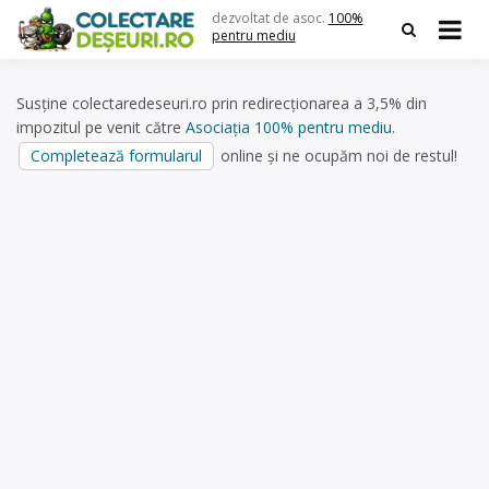
Skip
dezvoltat de asoc.
100%
to
pentru mediu
content
Susține colectaredeseuri.ro prin redirecționarea a 3,5% din
impozitul pe venit către
Asociația 100% pentru mediu
.
Completează formularul
online și ne ocupăm noi de restul!