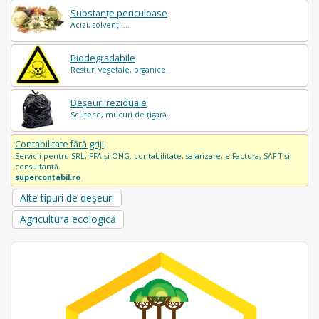
Substanțe periculoase
Acizi, solvenți ...
Biodegradabile
Resturi vegetale, organice..
Deșeuri reziduale
Scutece, mucuri de țigară..
Contabilitate fără griji
Servicii pentru SRL, PFA și ONG: contabilitate, salarizare, e-Factura, SAF-T și
consultanță.
supercontabil.ro
Alte tipuri de deșeuri
Agricultura ecologică