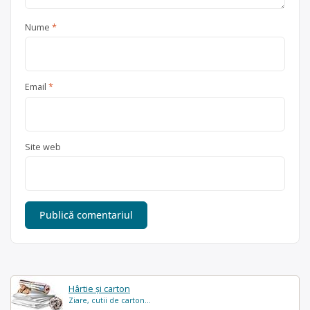
Nume
*
Email
*
Site web
Hârtie și carton
Ziare, cutii de carton...