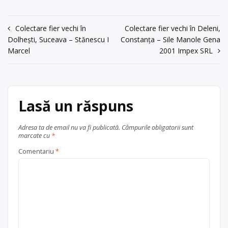
(HDPE, PVC, LDPE, PP, PS), hârtie,
Radacina Mol 3,
carton și metale (oțel, aluminiu, fier
Depozitul 2,
vechi), cu punct de lucru în incinta
Navigare
Colectare fier vechi în
Colectare fier vechi în Deleni,
incintele 1 si 3
Port Constanta, Radacina Mol 3,
Dolhești, Suceava – Stănescu I
Constanța – Sile Manole Gena
Depozitul 2, incintele 1 si 3 .
în
acum 6 ani
Marcel
2001 Impex SRL
0241/505500
articole
Centru de colectare
fier vechi și
metale neferoase
,
hârtie și
Trimite un mesaj
carton
,
lemn
,
plastic
, în
Constanța
Lasă un răspuns
județul Constanța
Adresa ta de email nu va fi publicată.
Câmpurile obligatorii sunt
marcate cu
*
Comentariu
*