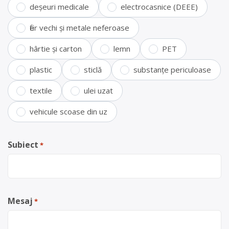
deșeuri medicale
electrocasnice (DEEE)
fier vechi și metale neferoase
hârtie și carton
lemn
PET
plastic
sticlă
substanțe periculoase
textile
ulei uzat
vehicule scoase din uz
Subiect
*
Mesaj
*