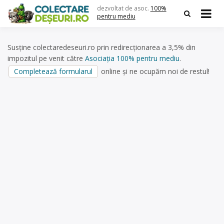
Skip
dezvoltat de asoc.
100%
to
pentru mediu
content
Susține colectaredeseuri.ro prin redirecționarea a 3,5% din
impozitul pe venit către
Asociația 100% pentru mediu
.
Completează formularul
online și ne ocupăm noi de restul!