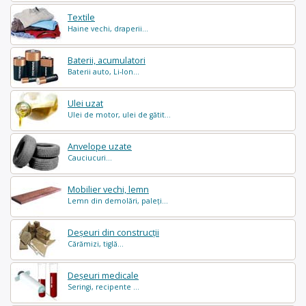
Textile
Haine vechi, draperii...
Baterii, acumulatori
Baterii auto, Li-Ion...
Ulei uzat
Ulei de motor, ulei de gătit...
Anvelope uzate
Cauciucuri...
Mobilier vechi, lemn
Lemn din demolări, paleți...
Deșeuri din construcții
Cărămizi, tiglă...
Deșeuri medicale
Seringi, recipente ...