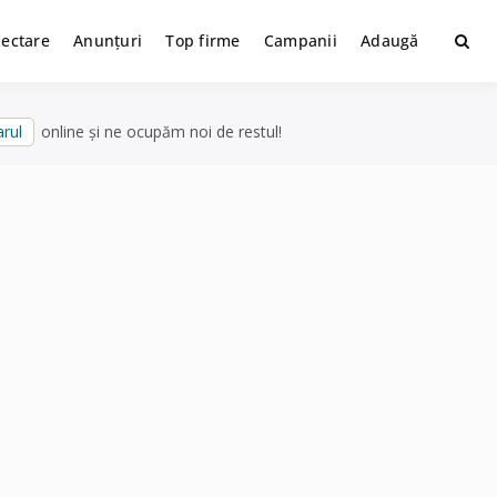
lectare
Anunțuri
Top firme
Campanii
Adaugă
rul
online și ne ocupăm noi de restul!