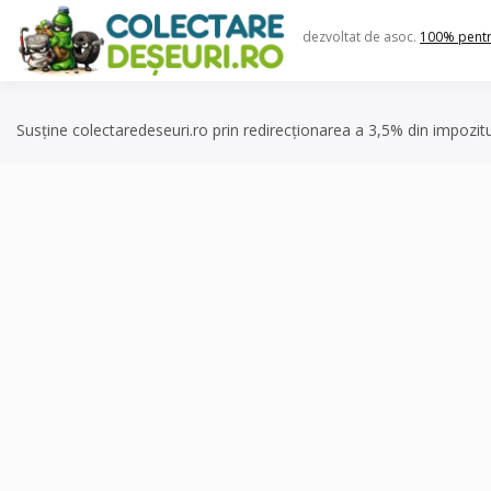
Skip
to
dezvoltat de asoc.
100% pent
content
Susține colectaredeseuri.ro prin redirecționarea a 3,5% din impozit