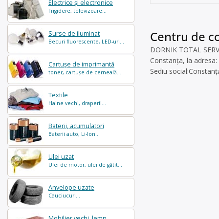
Electrice și electronice
Frigidere, televizoare...
Centru de co
Surse de iluminat
Becuri fluorescente, LED-uri...
DORNIK TOTAL SERVICES
Constanța, la adresa: l
Cartușe de imprimantă
Sediu social:Constanța
toner, cartușe de cerneală...
Textile
Haine vechi, draperii...
Baterii, acumulatori
Baterii auto, Li-Ion...
Ulei uzat
Ulei de motor, ulei de gătit...
Anvelope uzate
Cauciucuri...
Mobilier vechi, lemn