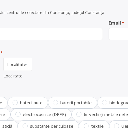
tui centru de colectare din Constanța, județul Constanța
Email
*
*
Localitate
te
baterii auto
baterii portabile
biodegra
ale
electrocasnice (DEEE)
fier vechi și metale ne
sticlă
substanțe periculoase
textile
ule