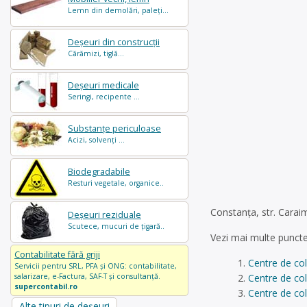
Lemn din demolări, paleți...
Deșeuri din construcții
Cărămizi, tiglă...
Deșeuri medicale
Seringi, recipente ...
Substanțe periculoase
Acizi, solvenți ...
Biodegradabile
Resturi vegetale, organice..
Constanța, str. Caraim
Deșeuri reziduale
Scutece, mucuri de țigară..
Vezi mai multe puncte
Contabilitate fără griji
Centre de co
Servicii pentru SRL, PFA și ONG: contabilitate,
Centre de co
salarizare, e-Factura, SAF-T și consultanță.
supercontabil.ro
Centre de col
Alte tipuri de deșeuri