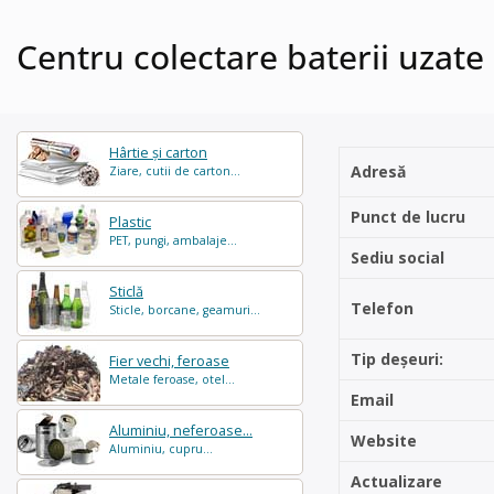
Centru colectare baterii uzate 
Hârtie și carton
Adresă
Ziare, cutii de carton...
Punct de lucru
Plastic
PET, pungi, ambalaje...
Sediu social
Sticlă
Telefon
Sticle, borcane, geamuri...
Tip deșeuri:
Fier vechi, feroase
Metale feroase, otel...
Email
Aluminiu, neferoase...
Website
Aluminiu, cupru...
Actualizare