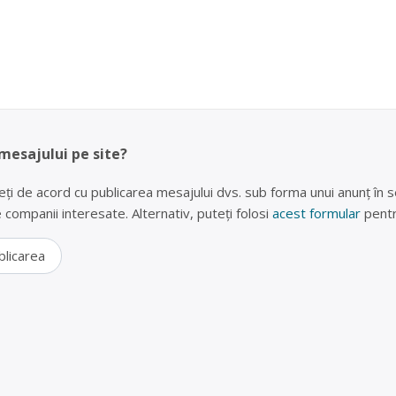
 mesajului pe site?
eți de acord cu publicarea mesajului dvs. sub forma unui anunț în se
lte companii interesate. Alternativ, puteți folosi
acest formular
pentr
blicarea