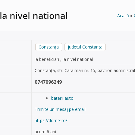
la nivel national
Acasă
Constanța
județul Constanța
la beneficiari , la nivel national
Constanța, str. Caraiman nr. 15, pavilion administrat
0747096249
baterii auto
Trimite un mesaj pe email
https://dornik.ro/
acum 6 ani