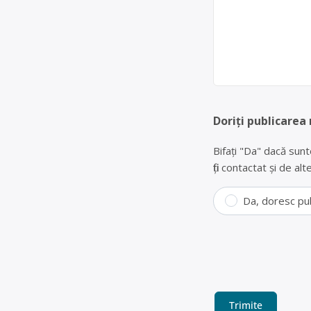
Doriți publicarea
Bifați "Da" dacă sunt
fiți contactat și de a
Da, doresc pu