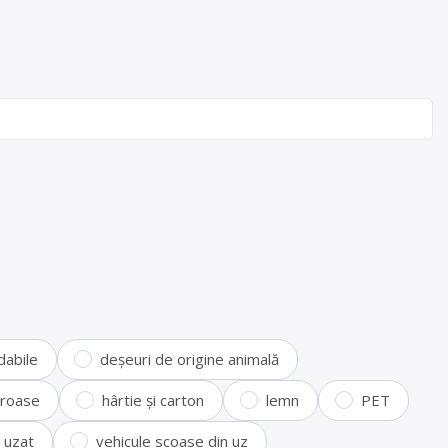
dabile
deșeuri de origine animală
feroase
hârtie și carton
lemn
PET
i uzat
vehicule scoase din uz