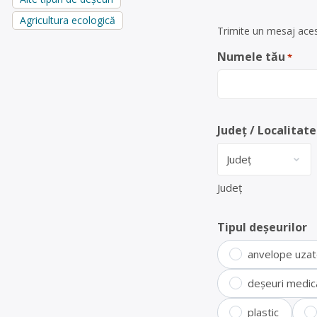
Agricultura ecologică
Trimite un mesaj aces
Numele tău
*
Județ / Localitate
Județ
Tipul deșeurilor
anvelope uza
deșeuri medic
plastic