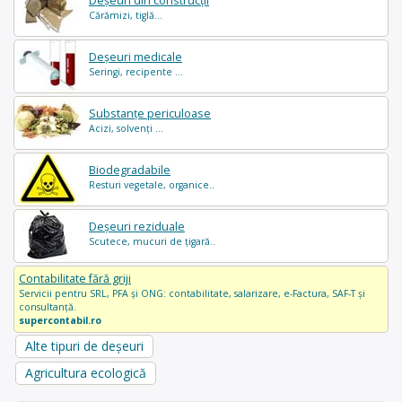
Deșeuri din construcții
Cărămizi, tiglă...
Deșeuri medicale
Seringi, recipente ...
Substanțe periculoase
Acizi, solvenți ...
Biodegradabile
Resturi vegetale, organice..
Deșeuri reziduale
Scutece, mucuri de țigară..
Contabilitate fără griji
Servicii pentru SRL, PFA și ONG: contabilitate, salarizare, e-Factura, SAF-T și
consultanță.
supercontabil.ro
Alte tipuri de deșeuri
Agricultura ecologică