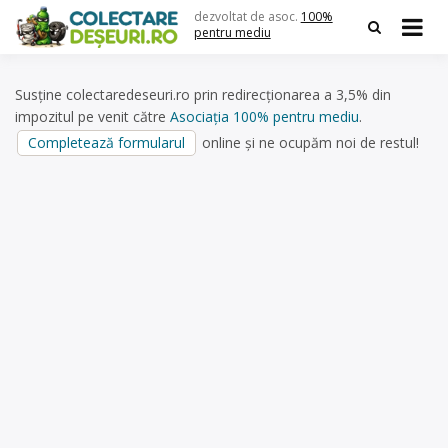
Skip
dezvoltat de asoc.
100%
to
pentru mediu
content
Susține colectaredeseuri.ro prin redirecționarea a 3,5% din
impozitul pe venit către
Asociația 100% pentru mediu
.
Completează formularul
online și ne ocupăm noi de restul!