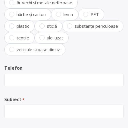
fier vechi și metale neferoase
hârtie și carton
lemn
PET
plastic
sticlă
substanțe periculoase
textile
ulei uzat
vehicule scoase din uz
Telefon
Subiect
*