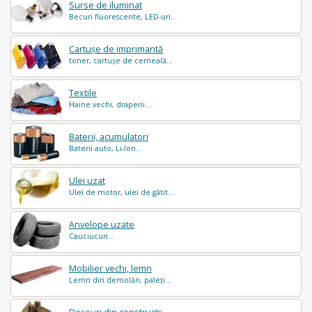
Surse de iluminat
Becuri fluorescente, LED-uri...
Cartușe de imprimantă
toner, cartușe de cerneală...
Textile
Haine vechi, draperii...
Baterii, acumulatori
Baterii auto, Li-Ion...
Ulei uzat
Ulei de motor, ulei de gătit...
Anvelope uzate
Cauciucuri...
Mobilier vechi, lemn
Lemn din demolări, paleți...