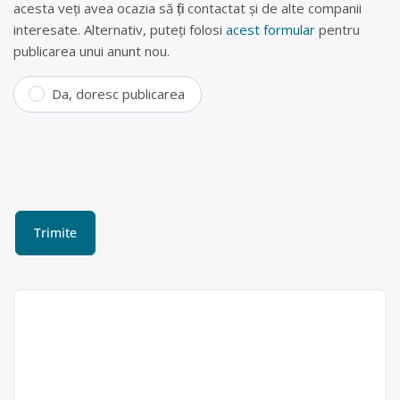
acesta veți avea ocazia să fiți contactat și de alte companii
interesate. Alternativ, puteți folosi
acest formular
pentru
publicarea unui anunt nou.
Da, doresc publicarea
Colectare deșeuri feroase
și neferoase Brăila
ECOGREEN BRAILA ofera servicii
complete de colectare,
Ecogreen Metal
dezmembrare, transport si încărcare,
House SRL