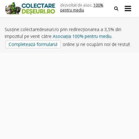
Skip
dezvoltat de asoc.
100%
to
pentru mediu
content
Susține colectaredeseuri.ro prin redirecționarea a 3,5% din
impozitul pe venit către
Asociația 100% pentru mediu
.
Completează formularul
online și ne ocupăm noi de restul!