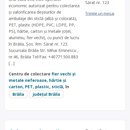
Sărat nr. 123
economic autorizat pentru colectarea
și valorificarea deșeurilor de
Trimite un mesaj
ambalaje din sticlă (albă și colorată),
PET, plastic (HDPE, PVC, LDPE, PP,
PS), hârtie, carton și metale (oțel,
aluminiu, fier vechi), cu punct de lucru
în Brăila, Șos. Rm. Sărat nr. 123.
Sucursala Brăila Str. Mihai Eminescu ,
nr.46, Brăila Tel/Fax: +40771.500.883
[…]
Centru de colectare
fier vechi și
metale neferoase
,
hârtie și
carton
,
PET
,
plastic
,
sticlă
, în
Brăila
județul Brăila