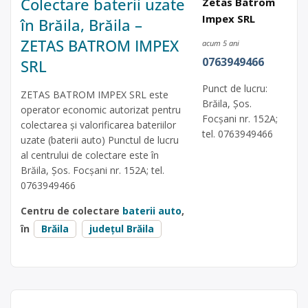
Colectare baterii uzate
Zetas Batrom
Impex SRL
în Brăila, Brăila –
ZETAS BATROM IMPEX
acum 5 ani
0763949466
SRL
Punct de lucru:
ZETAS BATROM IMPEX SRL este
Brăila, Şos.
operator economic autorizat pentru
Focşani nr. 152A;
colectarea și valorificarea bateriilor
tel. 0763949466
uzate (baterii auto) Punctul de lucru
al centrului de colectare este în
Brăila, Şos. Focşani nr. 152A; tel.
0763949466
Centru de colectare
baterii auto
,
în
Brăila
județul Brăila