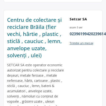
Centru de colectare și
Setcar SA
reciclare Brăila (fier
acum 5 ani
vechi, hârtie , plastic ,
02396199420239614
sticlă , cauciuc , lemn,
Trimite un mesaj
anvelope uzate,
solvenți , ulei)
SETCAR SA este operator economic
autorizat pentru colectare și reciclare
deșeuri, metale feroase , metale
neferoase, hârtii, cartoane , plastic ,
sticlă , cauciuc , lemn, baterii &
acumulatori , anvelope uzate,
solvenți , nămoluri cu conținut de
vopsele , grăsimi uzate , uleiuri