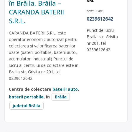
SRL
în Brăila, Brăila –
CARANDA BATERII
acum 5 ani
0239612642
S.R.L.
Punct de lucru:
CARANDA BATERII S.R.L. este
Braila str. Grivita
operator economic autorizat pentru
nr 201, tel
colectarea și valorificarea bateriilor
0239612642
uzate (baterii portabile, baterii auto,
acumulatori industriali) Punctul de
lucru al centrului de colectare este în
Braila str. Grivita nr 201, tel
0239612642
Centru de colectare
baterii auto
,
baterii portabile
, în
Brăila
județul Brăila