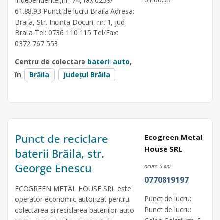
Independentei,nr. 74, fax.0239/
61.88.93 Punct de lucru Braila Adresa:
Braila, Str. Incinta Docuri, nr. 1, jud
Braila Tel: 0736 110 115 Tel/Fax:
0372 767 553
Centru de colectare
baterii auto
,
în
Brăila
județul Brăila
Punct de reciclare
Ecogreen Metal
House SRL
baterii Brăila, str.
George Enescu
acum 5 ani
0770819197
ECOGREEN METAL HOUSE SRL este
Punct de lucru:
operator economic autorizat pentru
Punct de lucru:
colectarea și reciclarea bateriilor auto