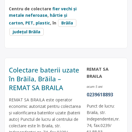
Centru de colectare
fier vechi și
metale neferoase
,
hârtie și
carton
,
PET
,
plastic
, în
Brăila
județul Brăila
Colectare baterii uzate
REMAT SA
BRAILA
în Brăila, Brăila –
REMAT SA BRAILA
acum 5 ani
0239618893
REMAT SA BRAILA este operator
Punct de lucru:
economic autorizat pentru colectarea
Braila, str.
și valorificarea bateriilor uzate (baterii
Independentei,nr.
auto) Punctul de lucru al centrului de
74, fax.0239/
colectare este în Braila, str.
61.88.93