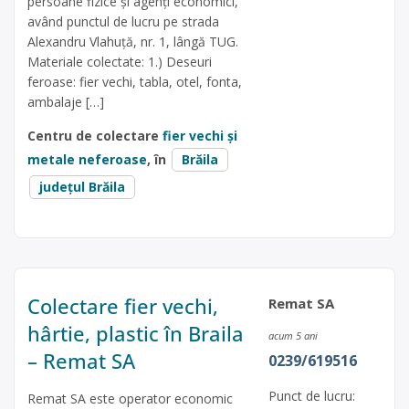
persoane fizice și agenți economici,
având punctul de lucru pe strada
Alexandru Vlahuță, nr. 1, lângă TUG.
Materiale colectate: 1.) Deseuri
feroase: fier vechi, tabla, otel, fonta,
ambalaje […]
Centru de colectare
fier vechi și
metale neferoase
, în
Brăila
județul Brăila
Colectare fier vechi,
Remat SA
hârtie, plastic în Braila
acum 5 ani
– Remat SA
0239/619516
Punct de lucru:
Remat SA este operator economic