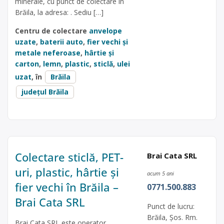
minerale, cu punct de colectare în
Brăila, la adresa: . Sediu […]
Centru de colectare
anvelope
uzate
,
baterii auto
,
fier vechi și
metale neferoase
,
hârtie și
carton
,
lemn
,
plastic
,
sticlă
,
ulei
uzat
, în
Brăila
județul Brăila
Colectare sticlă, PET-
Brai Cata SRL
uri, plastic, hârtie și
acum 5 ani
fier vechi în Brăila –
0771.500.883
Brai Cata SRL
Punct de lucru:
Brăila, Șos. Rm.
Brai Cata SRL este operator