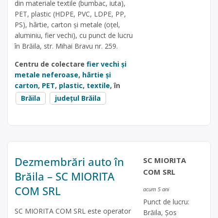
din materiale textile (bumbac, iuta),
PET, plastic (HDPE, PVC, LDPE, PP,
PS), hârtie, carton și metale (oțel,
aluminiu, fier vechi), cu punct de lucru
în Brăila, str. Mihai Bravu nr. 259.
Centru de colectare
fier vechi și
metale neferoase
,
hârtie și
carton
,
PET
,
plastic
,
textile
, în
Brăila
județul Brăila
Dezmembrări auto în
SC MIORITA
COM SRL
Brăila – SC MIORITA
COM SRL
acum 5 ani
Punct de lucru:
SC MIORITA COM SRL este operator
Brăila, Şos