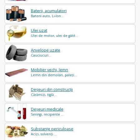
Baterii, acumulatori
Baterii auto, Li-Ion...
Ulei uzat
Ulei de motor, ulei de gătit...
Anvelope uzate
Cauciucuri...
Mobilier vechi, lemn
Lemn din demolări, paleți...
Deșeuri din construcții
Cărămizi, tiglă...
Deșeuri medicale
Seringi, recipente ...
Substanțe periculoase
Acizi, solvenți ...