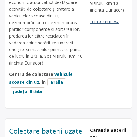
economic autorizat să desfăşoare
Vizirului km 10
activităţi de colectare şi tratare a
(incinta Dunacor)
vehiculelor scoase din uz,
Trimite un mesaj
dezmembrări auto, dezmembrarea
părtilor componente și sortarea lor,
predarea lor către reciclatori în
vederea coincinerării, recuperarii
energiei și materiilor prime, cu punct
de lucru în Brăila, Sos Vizirului Km. 10
(incinta Dunacor)
Centru de colectare
vehicule
scoase din uz
, în
Brăila
județul Brăila
Colectare baterii uzate
Caranda Baterii