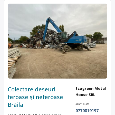
Colectare deșeuri
Ecogreen Metal
House SRL
feroase și neferoase
Brăila
acum 5 ani
0770819197