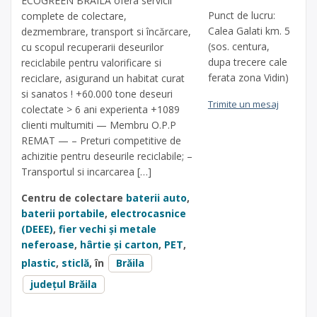
ECOGREEN BRAILA ofera servicii
Punct de lucru:
complete de colectare,
Calea Galati km. 5
dezmembrare, transport si încărcare,
(sos. centura,
cu scopul recuperarii deseurilor
dupa trecere cale
reciclabile pentru valorificare si
ferata zona Vidin)
reciclare, asigurand un habitat curat
si sanatos ! +60.000 tone deseuri
Trimite un mesaj
colectate > 6 ani experienta +1089
clienti multumiti — Membru O.P.P
REMAT — – Preturi competitive de
achizitie pentru deseurile reciclabile; –
Transportul si incarcarea […]
Centru de colectare
baterii auto
,
baterii portabile
,
electrocasnice
(DEEE)
,
fier vechi și metale
neferoase
,
hârtie și carton
,
PET
,
plastic
,
sticlă
, în
Brăila
județul Brăila