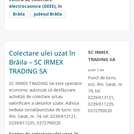
electrocasnice (DEEE)
, în
Brăila
județul Brăila
Colectare ulei uzat în
SC IRMEX
TRADING SA
Brăila – SC IRMEX
TRADING SA
acum 5 ani
Punct de lucru:
SC IRMEX TRADING SA este operator
sos. Rm. Sarat, nr.
economic autorizat să desfăşoare
74, tel.
activităţi de colectare şi/sau
0239/613121,
valorificare a uleiurilor uzate. Adresa
0239/611235,
sediului social/punctului de lucru: sos.
0372790020
Rm. Sarat, nr. 74, tel. 0239/613121,
0239/611235, 0372790020
Centru de colectare
ulei uzat
, în