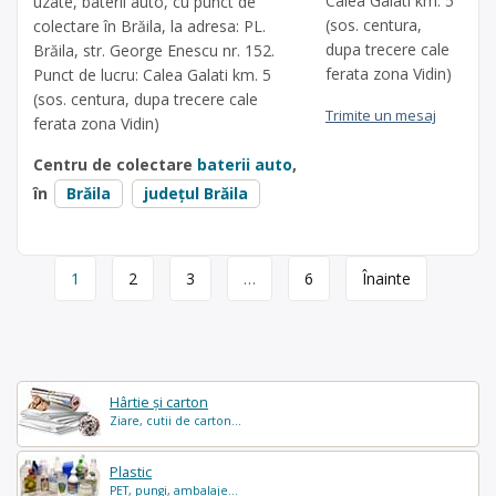
Calea Galati km. 5
uzate, baterii auto, cu punct de
(sos. centura,
colectare în Brăila, la adresa: PL.
dupa trecere cale
Brăila, str. George Enescu nr. 152.
ferata zona Vidin)
Punct de lucru: Calea Galati km. 5
(sos. centura, dupa trecere cale
Trimite un mesaj
ferata zona Vidin)
Centru de colectare
baterii auto
,
în
Brăila
județul Brăila
Page
1
2
3
…
6
Înainte
navigation
Hârtie și carton
Ziare, cutii de carton...
Plastic
PET, pungi, ambalaje...