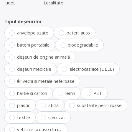
Județ
Localitate
Tipul deșeurilor
anvelope uzate
baterii auto
baterii portabile
biodegradabile
deșeuri de origine animală
deșeuri medicale
electrocasnice (DEEE)
fier vechi și metale neferoase
hârtie și carton
lemn
PET
plastic
sticlă
substanțe periculoase
textile
ulei uzat
vehicule scoase din uz