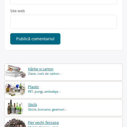
Site web
Hârtie și carton
Ziare, cutii de carton...
Plastic
PET, pungi, ambalaje...
Sticlă
Sticle, borcane, geamuri...
Fier vechi, feroase