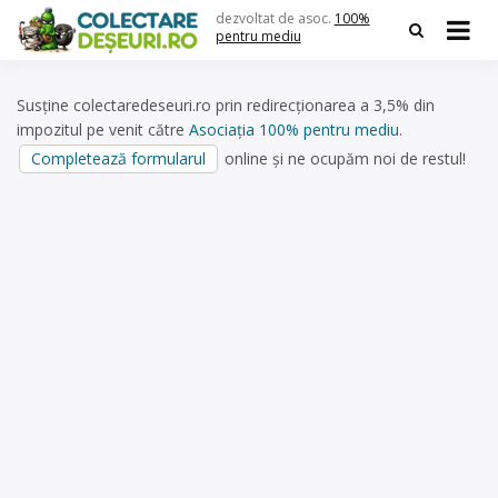
Skip
dezvoltat de asoc.
100%
to
pentru mediu
content
Susține colectaredeseuri.ro prin redirecționarea a 3,5% din
impozitul pe venit către
Asociația 100% pentru mediu
.
Completează formularul
online și ne ocupăm noi de restul!