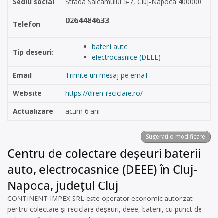
Sediu social
Strada Salcâmului 5-7, Cluj-Napoca 400000
0264484633
Telefon
baterii auto
Tip deșeuri:
electrocasnice (DEEE)
Email
Trimite un mesaj pe email
Website
https://diren-reciclare.ro/
Actualizare
acum 6 ani
Sugerați o modificare
Centru de colectare deșeuri baterii
auto, electrocasnice (DEEE) în Cluj-
Napoca, județul Cluj
CONTINENT IMPEX SRL este operator economic autorizat
pentru colectare și reciclare deșeuri, deee, baterii, cu punct de