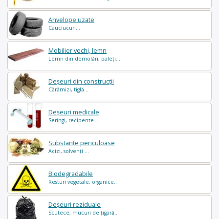
Anvelope uzate
Cauciucuri...
Mobilier vechi, lemn
Lemn din demolări, paleți...
Deșeuri din construcții
Cărămizi, tiglă...
Deșeuri medicale
Seringi, recipente ...
Substanțe periculoase
Acizi, solvenți ...
Biodegradabile
Resturi vegetale, organice..
Deșeuri reziduale
Scutece, mucuri de țigară..