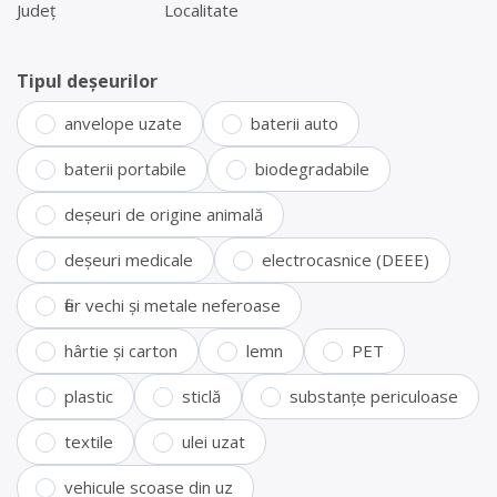
Județ
Localitate
Tipul deșeurilor
anvelope uzate
baterii auto
baterii portabile
biodegradabile
deșeuri de origine animală
deșeuri medicale
electrocasnice (DEEE)
fier vechi și metale neferoase
hârtie și carton
lemn
PET
plastic
sticlă
substanțe periculoase
textile
ulei uzat
vehicule scoase din uz