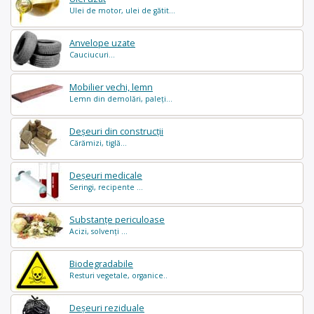
Ulei de motor, ulei de gătit...
Anvelope uzate
Cauciucuri...
Mobilier vechi, lemn
Lemn din demolări, paleți...
Deșeuri din construcții
Cărămizi, tiglă...
Deșeuri medicale
Seringi, recipente ...
Substanțe periculoase
Acizi, solvenți ...
Biodegradabile
Resturi vegetale, organice..
Deșeuri reziduale