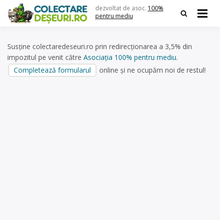
Skip
dezvoltat de asoc.
100%
to
pentru mediu
content
Susține colectaredeseuri.ro prin redirecționarea a 3,5% din
impozitul pe venit către
Asociația 100% pentru mediu
.
Completează formularul
online și ne ocupăm noi de restul!