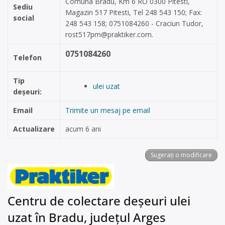
Comuna Bradu, Km 6 RO 0300 Pitesti,
Sediu
Magazin 517 Pitesti, Tel 248 543 150; Fax:
social
248 543 158; 0751084260 - Craciun Tudor,
rost517pm@praktiker.com
.
0751084260
Telefon
Tip
ulei uzat
deșeuri:
Email
Trimite un mesaj pe email
Actualizare
acum 6 ani
Sugerați o modificare
Centru de colectare deșeuri ulei
uzat în Bradu, județul Arges