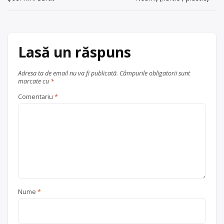
în
Centru de colectare
baterii auto
,
Trimite un mesaj
articole
în
Bradu
județul Arges
Lasă un răspuns
Adresa ta de email nu va fi publicată.
Câmpurile obligatorii sunt
marcate cu
*
Comentariu
*
Nume
*