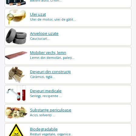
Baterii auto, Li-Ion...
Ulei uzat
Ulei de motor, ulei de gătit...
Anvelope uzate
Cauciucuri...
Mobilier vechi, lemn
Lemn din demolări, paleți...
Deșeuri din construcții
Cărămizi, tiglă...
Deșeuri medicale
Seringi, recipente ...
Substanțe periculoase
Acizi, solvenți ...
Biodegradabile
Resturi vegetale, organice..