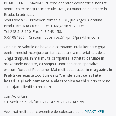
PRAKTIKER ROMANIA SRL este operator economic autorizat
pentru colectare și reciclare ulei uzat, cu punct de colectare în
Bradu, la adresa: .
Sediu social:SC Praktiker Romania SRL, jud Argeș, Comuna
Bradu, Km 6 RO 0300 Pitesti, Magazin 517 Pitesti,
Tel 248 543 150; Fax: 248 543 158;
0751084260 – Craciun Tudor,
rost517pm@praktiker.com
.
Una dintre valorile de baza ale companiei Praktiker este grija
pentru mediul inconjurator, iar aceasta s-a materializat, de-a
lungul timpului, in mai multe campanii si activitaţi derulate in
magazinele noastre, cu sprijinul unor parteneri specializati,
precum Rorec si Recolamp. Mai mult decat atat,
in magazinele
Praktiker exista „colturi verzi”, unde sunt colectate
bateriile și echipamentele electronice vechi
si prin care ne
incurajam clientii sa recicleze
com.Voluntari
str. Școlii nr.7, tel/fax: 0212047151/ 0212047159
Vezi mai multe puncte/centre de colectare de la
PRAKTIKER