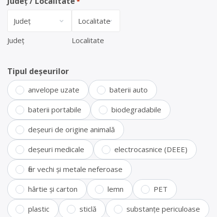
Județ / Localitate
*
Județ
Localitate
Tipul deșeurilor
anvelope uzate
baterii auto
baterii portabile
biodegradabile
deșeuri de origine animală
deșeuri medicale
electrocasnice (DEEE)
fier vechi și metale neferoase
hârtie și carton
lemn
PET
plastic
sticlă
substanțe periculoase