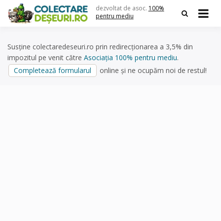
Skip
dezvoltat de asoc.
100%
to
pentru mediu
content
Susține colectaredeseuri.ro prin redirecționarea a 3,5% din
impozitul pe venit către
Asociația 100% pentru mediu
.
Completează formularul
online și ne ocupăm noi de restul!