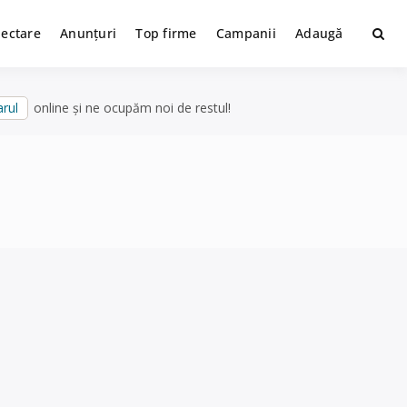
lectare
Anunțuri
Top firme
Campanii
Adaugă
rul
online și ne ocupăm noi de restul!