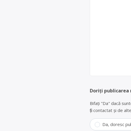
Doriți publicarea
Bifați "Da" dacă sunt
fiți contactat și de a
Da, doresc pu