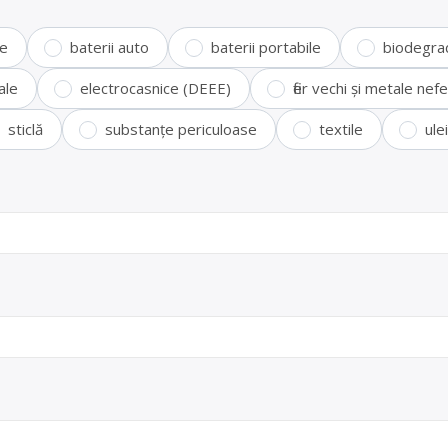
te
baterii auto
baterii portabile
biodegra
ale
electrocasnice (DEEE)
fier vechi și metale ne
sticlă
substanțe periculoase
textile
ule