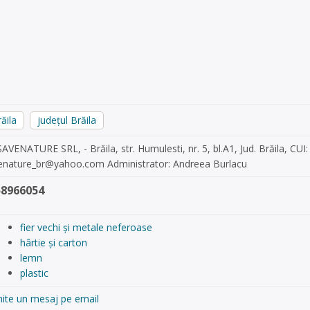
ăila
județul Brăila
AVENATURE SRL, - Brăila, str. Humulesti, nr. 5, bl.A1, Jud. Brăila, CU
enature_br@yahoo.com
Administrator: Andreea Burlacu
58966054
fier vechi și metale neferoase
hârtie și carton
lemn
plastic
mite un mesaj pe email