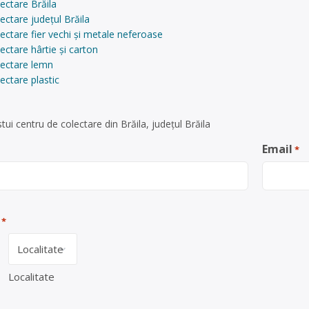
ectare Brăila
ectare județul Brăila
ectare fier vechi și metale neferoase
ectare hârtie și carton
lectare lemn
ectare plastic
ui centru de colectare din Brăila, județul Brăila
Email
*
*
Localitate