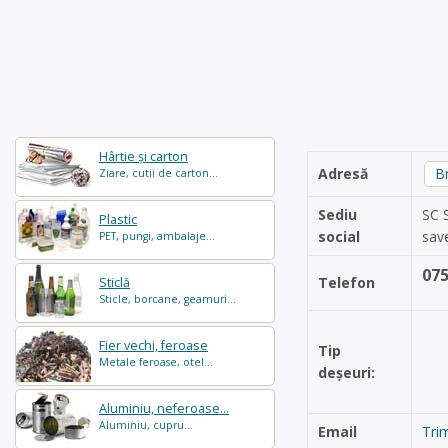
Hârtie și carton
Adresă
Br
Ziare, cutii de carton...
Sediu
SC S
Plastic
social
sav
PET, pungi, ambalaje...
07
Telefon
Sticlă
Sticle, borcane, geamuri...
Fier vechi, feroase
Tip
Metale feroase, otel...
deșeuri:
Aluminiu, neferoase...
Aluminiu, cupru...
Email
Tri