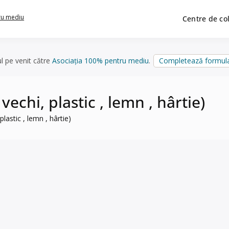
ru mediu
Centre de co
ul pe venit către
Asociația 100% pentru mediu
.
Completează formula
vechi, plastic , lemn , hârtie)
plastic , lemn , hârtie)