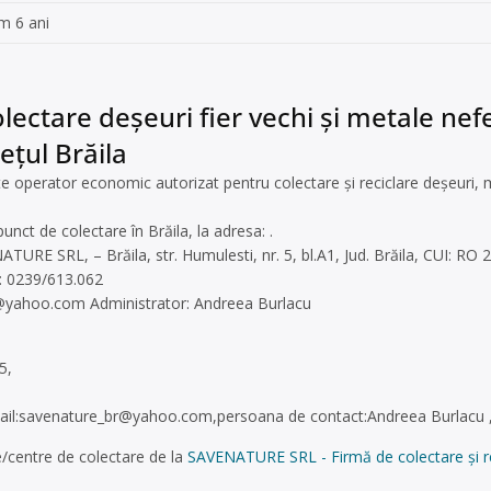
m 6 ani
lectare deșeuri fier vechi și metale nefe
dețul Brăila
perator economic autorizat pentru colectare și reciclare deșeuri, m
 punct de colectare în Brăila, la adresa: .
TURE SRL, – Brăila, str. Humulesti, nr. 5, bl.A1, Jud. Brăila, CUI: RO
x: 0239/613.062
r@yahoo.com
Administrator: Andreea Burlacu
5,
il:
savenature_br@yahoo.com
,persoana de contact:Andreea Burlacu 
/centre de colectare de la
SAVENATURE SRL - Firmă de colectare și rec