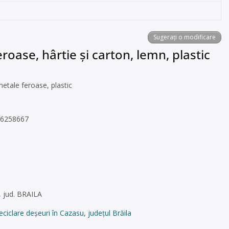
Sugerați o modificare
roase, hârtie și carton, lemn, plastic
etale feroase, plastic
 26258667
, jud. BRAILA
iclare deșeuri în Cazasu, județul Brăila