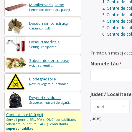
Centre de col
Mobilier vechi, lemn
Centre de col
Lemn din demolări, paleți...
Centre de col
Centre de col
Deșeuri din construcții
Centre de co
Cărămizi, tiglă...
Centre de col
Deșeuri medicale
Seringi, recipente ...
Trimite un mesaj acest
Substanțe periculoase
Numele tău
*
Acizi, solvenți ...
Biodegradabile
Resturi vegetale, organice..
Județ / Localitate
Deșeuri reziduale
Scutece, mucuri de țigară..
Contabilitate fără griji
Județ
Servicii pentru SRL, PFA și ONG: contabilitate,
salarizare, e-Factura, SAF-T și consultanță.
supercontabil.ro