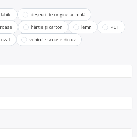
dabile
deșeuri de origine animală
feroase
hârtie și carton
lemn
PET
i uzat
vehicule scoase din uz