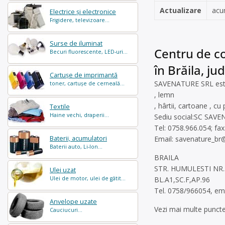
Actualizare
acu
Electrice și electronice
Frigidere, televizoare...
Surse de iluminat
Centru de co
Becuri fluorescente, LED-uri...
în Brăila, ju
Cartușe de imprimantă
SAVENATURE SRL este o
toner, cartușe de cerneală...
, lemn
, hârtii, cartoane , cu
Textile
Haine vechi, draperii...
Sediu social:SC SAVENA
Tel: 0758.966.054; fa
Baterii, acumulatori
Email:
savenature_b
Baterii auto, Li-Ion...
BRAILA
STR. HUMULESTI NR.
Ulei uzat
Ulei de motor, ulei de gătit...
BL.A1,SC.F,AP.96
Tel. 0758/966054, ema
Anvelope uzate
Vezi mai multe puncte
Cauciucuri...