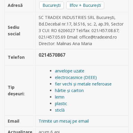
Adresă
București
Ilfov + București
SC TRADEX INDUSTRIES SRL București,
Bd.Decebal nr.17, bl.S16, sc. 2, ap.39, Sector
Sediu
3 CUI: RO 6206027 Tel/fax: 021/457.08.67;
social
021/457.05.69 Email:
office@tradexind.ro
Director: Malinas Ana Maria
0214570867
Telefon
anvelope uzate
electrocasnice (DEEE)
fier vechi și metale neferoase
Tip
hârtie și carton
deșeuri:
lemn
plastic
sticlă
Email
Trimite un mesaj pe email
Actualizare
acum 6 ani