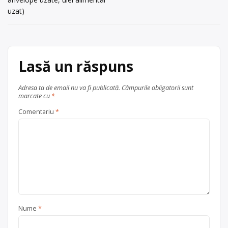
articole
București Str. Rasadnitei, Nr.26, […]
uzat)
Centru de colectare
anvelope
uzate
,
baterii auto
,
electrocasnice (DEEE)
,
fier vechi
și metale neferoase
,
hârtie și
Lasă un răspuns
carton
,
plastic
,
sticlă
,
vehicule
scoase din uz
, în
București
Adresa ta de email nu va fi publicată.
Câmpurile obligatorii sunt
Ilfov + București
marcate cu
*
Comentariu
*
Nume
*