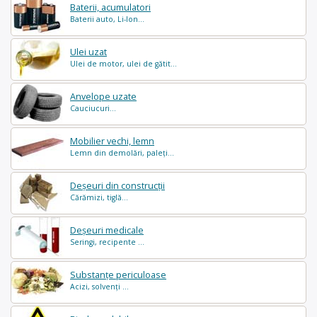
Baterii, acumulatori
Baterii auto, Li-Ion...
Ulei uzat
Ulei de motor, ulei de gătit...
Anvelope uzate
Cauciucuri...
Mobilier vechi, lemn
Lemn din demolări, paleți...
Deșeuri din construcții
Cărămizi, tiglă...
Deșeuri medicale
Seringi, recipente ...
Substanțe periculoase
Acizi, solvenți ...