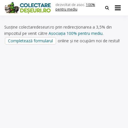
Skip
dezvoltat de asoc.
100%
to
pentru mediu
content
Susține colectaredeseuri.ro prin redirecționarea a 3,5% din
impozitul pe venit către
Asociația 100% pentru mediu
.
Completează formularul
online și ne ocupăm noi de restul!