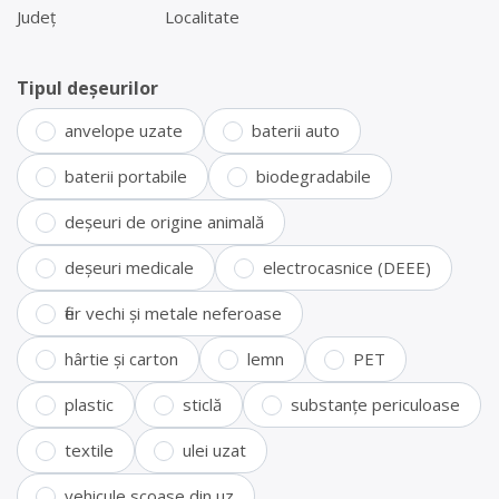
Județ
Localitate
Tipul deșeurilor
anvelope uzate
baterii auto
baterii portabile
biodegradabile
deșeuri de origine animală
deșeuri medicale
electrocasnice (DEEE)
fier vechi și metale neferoase
hârtie și carton
lemn
PET
plastic
sticlă
substanțe periculoase
textile
ulei uzat
vehicule scoase din uz