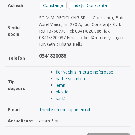
Adresă
Constanța
județul Constanța
SC M.M. RECICLYNG SRL – Constanța, B-dul.
Aurel Vlaicu, nr. 290 A, Jud. Constanța CUI:
Sediu
RO 13768770 Tel: 0341/820.086; fax:
social
0341/820.087 Email:
office@mmrecycling.ro
Dir. Gen. : Liliana Bellu
0341820086
Telefon
fier vechi și metale neferoase
hârtie și carton
Tip
lemn
deșeuri:
plastic
sticlă
Email
Trimite un mesaj pe email
Actualizare
acum 6 ani