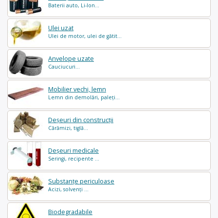
Baterii auto, Li-Ion...
Ulei uzat
Ulei de motor, ulei de gătit...
Anvelope uzate
Cauciucuri...
Mobilier vechi, lemn
Lemn din demolări, paleți...
Deșeuri din construcții
Cărămizi, tiglă...
Deșeuri medicale
Seringi, recipente ...
Substanțe periculoase
Acizi, solvenți ...
Biodegradabile