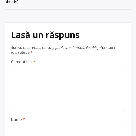
în
plastic)
la adresa: . Sediu social:SC REMAT
articole
SCHOLZ F. MOLDOVA Galați, Str.
Bazinul […]
Centru de colectare
anvelope
Lasă un răspuns
uzate
,
baterii auto
,
electrocasnice (DEEE)
,
fier vechi
și metale neferoase
,
hârtie și
Adresa ta de email nu va fi publicată.
Câmpurile obligatorii sunt
marcate cu
*
carton
,
lemn
,
plastic
,
sticlă
,
textile
,
vehicule scoase din uz
, în
Comentariu
*
Galați
județul Galați
Nume
*