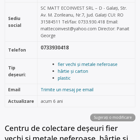
SC MATT ECOINVEST SRL – D - Galați, Str.
Av. M. Zorileanu, Nr.7, Jud. Galați CUI: RO
Sediu
31584511 Tel/fax: 0733.930.418 Email:
social
mattecoinvest@yahoo.com
Director: Panait
George
0733930418
Telefon
fier vechi și metale neferoase
Tip
hârtie și carton
deșeuri:
plastic
Email
Trimite un mesaj pe email
Actualizare
acum 6 ani
Sugerați o modificare
Centru de colectare deșeuri fier
vechi și metale neferoase, hârtie și