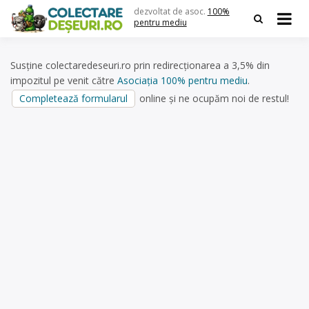
Skip
dezvoltat de asoc.
100%
to
pentru mediu
content
Susține colectaredeseuri.ro prin redirecționarea a 3,5% din
impozitul pe venit către
Asociația 100% pentru mediu
.
Completează formularul
online și ne ocupăm noi de restul!