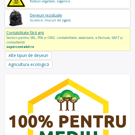
Resturi vegetale, organice..
Deșeuri reziduale
Scutece, mucuri de țigară..
Contabilitate fără griji
Servicii pentru SRL, PFA și ONG: contabilitate, salarizare, e-Factura, SAF-T și
consultanță.
supercontabil.ro
Alte tipuri de deșeuri
Agricultura ecologică