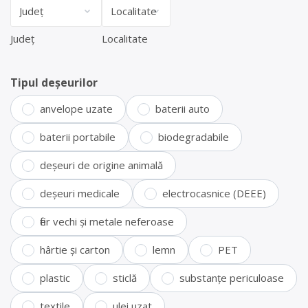
Județ
Localitate
Tipul deșeurilor
anvelope uzate
baterii auto
baterii portabile
biodegradabile
deșeuri de origine animală
deșeuri medicale
electrocasnice (DEEE)
fier vechi și metale neferoase
hârtie și carton
lemn
PET
plastic
sticlă
substanțe periculoase
textile
ulei uzat