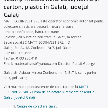
carton, plastic în Galați, județul
Galați
MATT ECOINVEST SRL este operator economic autorizat pentru
colectare și reciclare deșeuri, metale feroase
, metale neferoase, hârtii, cartoane
, plastic , cu punct de colectare în Galați, la adresa: .
Sediu social:SC MATT ECOINVEST SRL – D –
Galați, Str. Av. M. Zorileanu, Nr.7, Jud. Galați
CUI: RO 31584511
Tel/fax: 0733.930.418
Email:
mattecoinvest@yahoo.com
Director: Panait George
Galați,str. Aviator Mircea Zorileanu, nr. 7, Bl.T1, sc. 1, parter,
ap.3, jud. Galați
Vezi mai multe puncte/centre de colectare de la
MATT
ECOINVEST SRL - Firmă de colectare și reciclare deșeuri în
Galați, județul Galați
Centre de colectare Galați