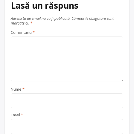
Craiova
județul Dolj
Lasă un răspuns
Adresa ta de email nu va fi publicată.
Câmpurile obligatorii sunt
marcate cu
*
Comentariu
*
Nume
*
Email
*