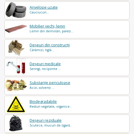
Anvelope uzate
Cauciucuri...
Mobilier vechi, lemn
Lemn din demolări, paleți...
Deșeuri din construcții
Cărămizi, tiglă...
Deșeuri medicale
Seringi, recipente ...
Substanțe periculoase
Acizi, solvenți ...
Biodegradabile
Resturi vegetale, organice..
Deșeuri reziduale
Scutece, mucuri de țigară..