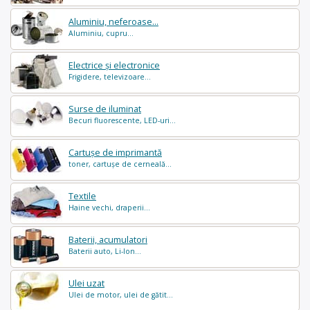
Aluminiu, neferoase...
Aluminiu, cupru...
Electrice și electronice
Frigidere, televizoare...
Surse de iluminat
Becuri fluorescente, LED-uri...
Cartușe de imprimantă
toner, cartușe de cerneală...
Textile
Haine vechi, draperii...
Baterii, acumulatori
Baterii auto, Li-Ion...
Ulei uzat
Ulei de motor, ulei de gătit...