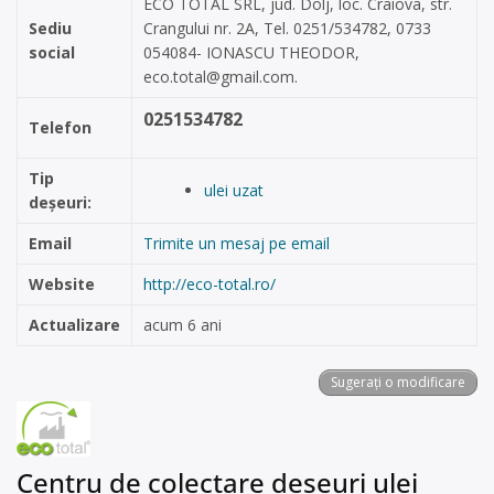
ECO TOTAL SRL, jud. Dolj, loc. Craiova, str.
Sediu
Crangului nr. 2A, Tel. 0251/534782, 0733
social
054084- IONASCU THEODOR,
eco.total@gmail.com
.
0251534782
Telefon
Tip
ulei uzat
deșeuri:
Email
Trimite un mesaj pe email
Website
http://eco-total.ro/
Actualizare
acum 6 ani
Sugerați o modificare
Centru de colectare deșeuri ulei