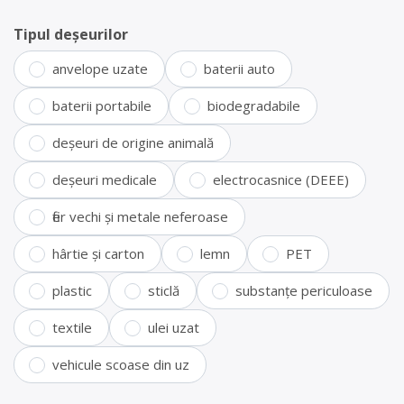
Tipul deșeurilor
anvelope uzate
baterii auto
baterii portabile
biodegradabile
deșeuri de origine animală
deșeuri medicale
electrocasnice (DEEE)
fier vechi și metale neferoase
hârtie și carton
lemn
PET
plastic
sticlă
substanțe periculoase
textile
ulei uzat
vehicule scoase din uz