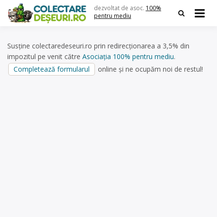
Skip
dezvoltat de asoc.
100%
to
pentru mediu
content
Susține colectaredeseuri.ro prin redirecționarea a 3,5% din
impozitul pe venit către
Asociația 100% pentru mediu
.
Completează formularul
online și ne ocupăm noi de restul!