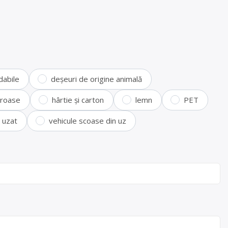
dabile
deșeuri de origine animală
feroase
hârtie și carton
lemn
PET
i uzat
vehicule scoase din uz