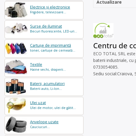
Actualizare
Electrice și electronice
Frigidere, televizoare...
Surse de iluminat
Becuri fluorescente, LED-uri...
Centru de co
Cartușe de imprimantă
toner, cartușe de cerneală...
ECO TOTAL SRL este op
baterii industriale, c
Textile
0733054085.
Haine vechi, draperii...
Sediu social:Craiova,
Baterii, acumulatori
Baterii auto, Li-Ion...
Ulei uzat
Ulei de motor, ulei de gătit...
Anvelope uzate
Cauciucuri...