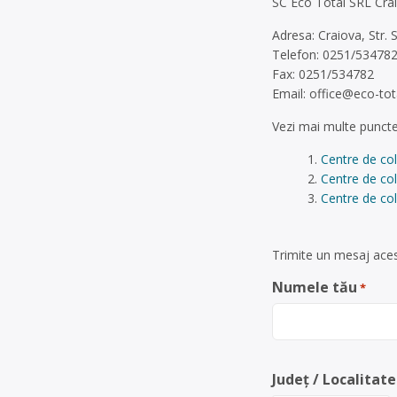
SC Eco Total SRL Cra
Adresa: Craiova, Str. 
Telefon: 0251/53478
Fax: 0251/534782
Email:
office@eco-tot
Vezi mai multe puncte
Centre de co
Centre de col
Centre de col
Trimite un mesaj acest
Numele tău
*
Județ / Localitate