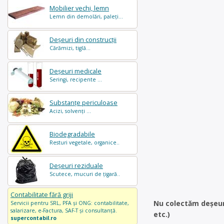
Mobilier vechi, lemn
Lemn din demolări, paleți...
Deșeuri din construcții
Cărămizi, tiglă...
Deșeuri medicale
Seringi, recipente ...
Substanțe periculoase
Acizi, solvenți ...
Biodegradabile
Resturi vegetale, organice..
Deșeuri reziduale
Scutece, mucuri de țigară..
Contabilitate fără griji
Nu colectăm deșeuri 
Servicii pentru SRL, PFA și ONG: contabilitate,
salarizare, e-Factura, SAF-T și consultanță.
etc.)
supercontabil.ro