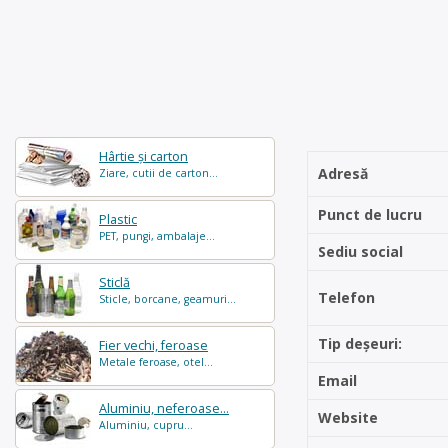
Hârtie și carton
Adresă
Ziare, cutii de carton...
Punct de lucru
Plastic
PET, pungi, ambalaje...
Sediu social
Sticlă
Telefon
Sticle, borcane, geamuri...
Tip deșeuri:
Fier vechi, feroase
Metale feroase, otel...
Email
Aluminiu, neferoase...
Website
Aluminiu, cupru...