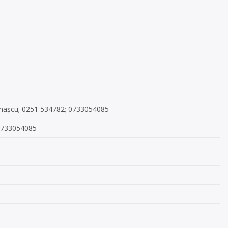
 Ionașcu; 0251 534782; 0733054085
 0733054085