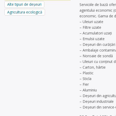
Alte tipuri de deșeuri
Serviciile de bază ofe
agentului economic (d
Agricultura ecologică
economic. Gama de de
– Uleiuri uzate
– Filtre uzate
– Acumulatori uzați
– Emulsii uzate
– Deșeuri din curățăr
– Ambalaje contamin
– Noroaie de sondă
– Uleiuri cu conținut
– Carton, hârtie
– Plastic
– Sticla
– Fier
– Aluminiu
– Deșeuri din agricult
– Deșeuri industriale
– Deșeuri din service-u