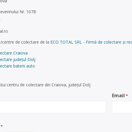
iova
Severinului Nr. 107B
2
al.ro
/centre de colectare de la
ECO TOTAL SRL - Firmă de colectare și recic
lectare Craiova
ectare județul Dolj
ectare baterii auto
ui centru de colectare din Craiova, județul Dolj
Email
*
*