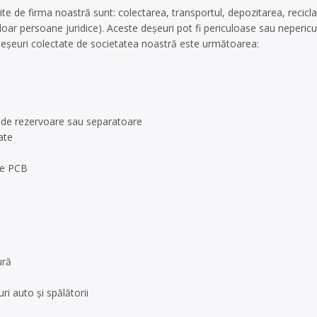
rite de firma noastră sunt: colectarea, transportul, depozitarea, recicl
oar persoane juridice). Aceste deșeuri pot fi periculoase sau neperic
șeuri colectate de societatea noastră este următoarea:
i de rezervoare sau separatoare
ate
 de PCB
ură
ri auto și spălătorii