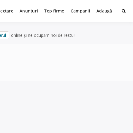
lectare
Anunțuri
Top firme
Campanii
Adaugă
rul
online și ne ocupăm noi de restul!
i