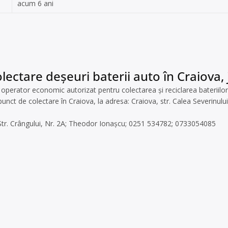
acum 6 ani
lectare deșeuri baterii auto în Craiova, 
erator economic autorizat pentru colectarea și reciclarea bateriilor 
u punct de colectare în Craiova, la adresa: Craiova, str. Calea Severinu
 Str. Crângului, Nr. 2A; Theodor Ionașcu; 0251 534782; 0733054085