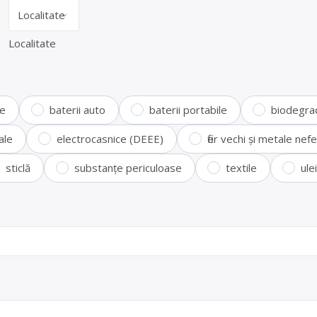
Localitate
te
baterii auto
baterii portabile
biodegra
ale
electrocasnice (DEEE)
fier vechi și metale ne
sticlă
substanțe periculoase
textile
ule