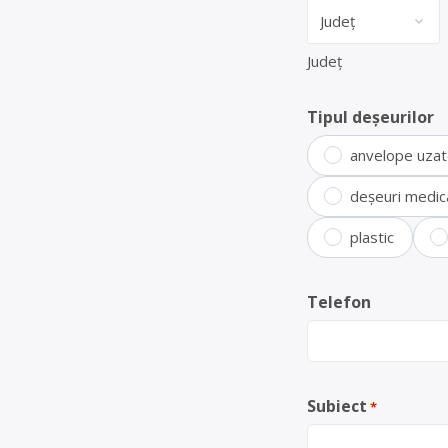
Județ
Tipul deșeurilor
anvelope uza
deșeuri medic
plastic
Telefon
Subiect
*