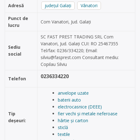
Adresă
județul Galați
Vânatori
Punct de
Com Vanatori, Jud. Galați
lucru
SC FAST PREST TRADING SRL Com
Vanatori, Jud. Galați CUI: RO 25467355
Sediu
Tel/fax: 0236/334220; Email:
social
silviu@fasprest.com
Consultant mediu:
Copilau Silviu
0236334220
Telefon
anvelope uzate
baterii auto
electrocasnice (DEEE)
Tip
fier vechi și metale neferoase
deșeuri:
hârtie și carton
sticlă
textile