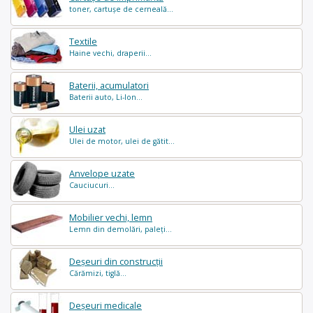
toner, cartușe de cerneală...
Textile
Haine vechi, draperii...
Baterii, acumulatori
Baterii auto, Li-Ion...
Ulei uzat
Ulei de motor, ulei de gătit...
Anvelope uzate
Cauciucuri...
Mobilier vechi, lemn
Lemn din demolări, paleți...
Deșeuri din construcții
Cărămizi, tiglă...
Deșeuri medicale