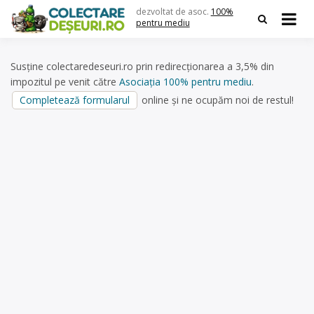
Skip
dezvoltat de asoc.
100%
to
pentru mediu
content
Susține colectaredeseuri.ro prin redirecționarea a 3,5% din
impozitul pe venit către
Asociația 100% pentru mediu
.
Completează formularul
online și ne ocupăm noi de restul!