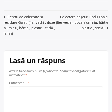
electrocasnice (DEEE)
,
fier vechi
hârtii, cartoane , lemn , sticlă
și metale neferoase
,
hârtie și
Trimite un mesaj
anvelope uzate , cu punct de
carton
,
lemn
,
plastic
,
sticlă
,
colectare în Galați, la adresa: . Sediu
Navigare
Centru de colectare și
Colectare deșeuri Podu Iloaiei
textile
,
ulei uzat
, în
Galați
social:SC ECO PROD SERVICES SRL, –
reciclare Galați (fier vechi , doze
(fier vechi , doze aluminiu, hârtie
în
județul Galați
Galați Str. Combinatului, Nr.5B, Jud.
aluminiu, hârtie , plastic , sticlă ,
, plastic , sticlă)
Galați CUI: RO 22025987 Tel: […]
articole
lemn)
Centru de colectare
anvelope
uzate
,
fier vechi și metale
neferoase
,
hârtie și carton
,
lemn
,
plastic
,
sticlă
, în
Galați
Lasă un răspuns
județul Galați
Adresa ta de email nu va fi publicată.
Câmpurile obligatorii sunt
marcate cu
*
Comentariu
*