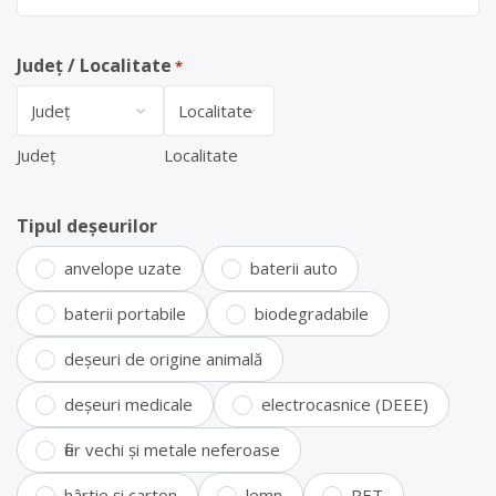
Județ / Localitate
*
Județ
Localitate
Tipul deșeurilor
anvelope uzate
baterii auto
baterii portabile
biodegradabile
deșeuri de origine animală
deșeuri medicale
electrocasnice (DEEE)
fier vechi și metale neferoase
hârtie și carton
lemn
PET