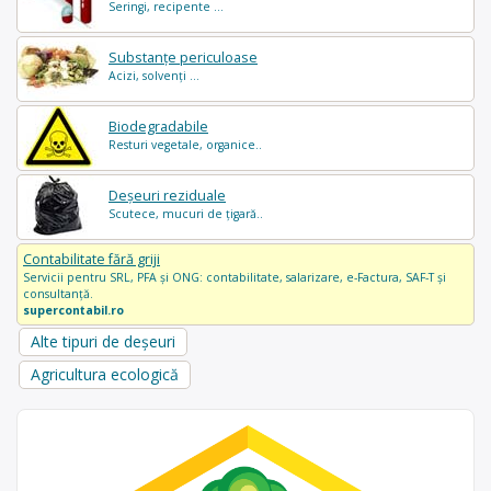
Seringi, recipente ...
Substanțe periculoase
Acizi, solvenți ...
Biodegradabile
Resturi vegetale, organice..
Deșeuri reziduale
Scutece, mucuri de țigară..
Contabilitate fără griji
Servicii pentru SRL, PFA și ONG: contabilitate, salarizare, e-Factura, SAF-T și
consultanță.
supercontabil.ro
Alte tipuri de deșeuri
Agricultura ecologică