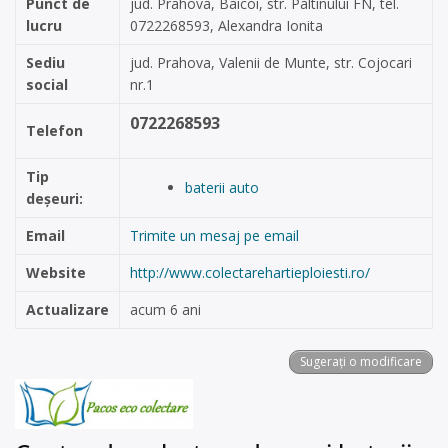
Punct de
jud. Prahova, Baicoi, str. Paltinului FN, tel.
lucru
0722268593, Alexandra Ionita
Sediu
jud. Prahova, Valenii de Munte, str. Cojocari
social
nr.1
0722268593
Telefon
Tip
baterii auto
deșeuri:
Email
Trimite un mesaj pe email
Website
http://www.colectarehartieploiesti.ro/
Actualizare
acum 6 ani
Sugerați o modificare