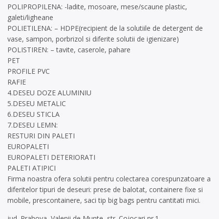
POLIPROPILENA: -ladite, mosoare, mese/scaune plastic,
galeti/ligheane
POLIETILENA: – HDPE(recipient de la solutiile de detergent de
vase, sampon, porbrizol si diferite solutii de igienizare)
POLISTIREN: – tavite, caserole, pahare
PET
PROFILE PVC
RAFIE
4.DESEU DOZE ALUMINIU
5.DESEU METALIC
6.DESEU STICLA
7.DESEU LEMN:
RESTURI DIN PALETI
EUROPALETI
EUROPALETI DETERIORATI
PALETI ATIPICI
Firma noastra ofera solutii pentru colectarea corespunzatoare a
diferitelor tipuri de deseuri: prese de balotat, containere fixe si
mobile, prescontainere, saci tip big bags pentru cantitati mici.
jud. Prahova, Valenii de Munte, str. Cojocari nr.1