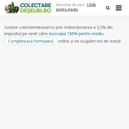
Skip
dezvoltat de asoc.
100%
to
pentru mediu
content
Susține colectaredeseuri.ro prin redirecționarea a 3,5% din
impozitul pe venit către
Asociația 100% pentru mediu
.
Completează formularul
online și ne ocupăm noi de restul!