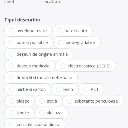
Județ
Localitate
Tipul deșeurilor
anvelope uzate
baterii auto
baterii portabile
biodegradabile
deșeuri de origine animală
deșeuri medicale
electrocasnice (DEEE)
fier vechi și metale neferoase
hârtie și carton
lemn
PET
plastic
sticlă
substanțe periculoase
textile
ulei uzat
vehicule scoase din uz