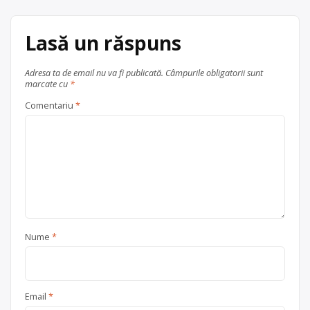
acum 6 ani
Centru de colectare
baterii auto
,
0723659554
în
Bărcănești
Lasă un răspuns
județul Prahova
Trimite un mesaj
Adresa ta de email nu va fi publicată.
Câmpurile obligatorii sunt
marcate cu
*
Comentariu
*
Nume
*
Email
*