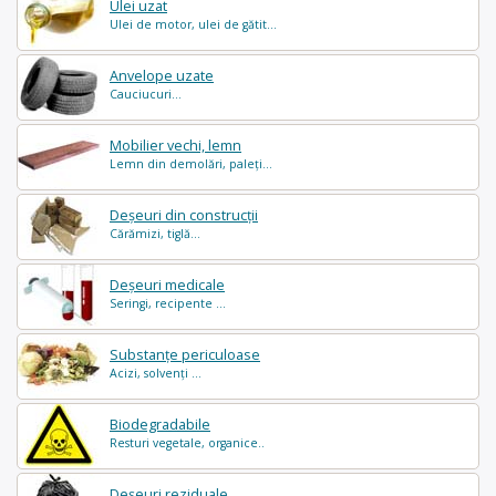
Ulei uzat
Ulei de motor, ulei de gătit...
Anvelope uzate
Cauciucuri...
Mobilier vechi, lemn
Lemn din demolări, paleți...
Deșeuri din construcții
Cărămizi, tiglă...
Deșeuri medicale
Seringi, recipente ...
Substanțe periculoase
Acizi, solvenți ...
Biodegradabile
Resturi vegetale, organice..
Deșeuri reziduale