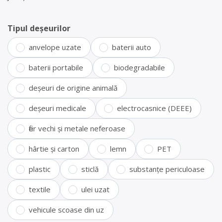
Tipul deșeurilor
anvelope uzate
baterii auto
baterii portabile
biodegradabile
deșeuri de origine animală
deșeuri medicale
electrocasnice (DEEE)
fier vechi și metale neferoase
hârtie și carton
lemn
PET
plastic
sticlă
substanțe periculoase
textile
ulei uzat
vehicule scoase din uz