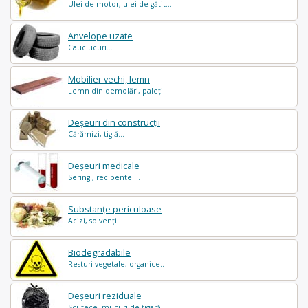
Ulei de motor, ulei de gătit...
Anvelope uzate
Cauciucuri...
Mobilier vechi, lemn
Lemn din demolări, paleți...
Deșeuri din construcții
Cărămizi, tiglă...
Deșeuri medicale
Seringi, recipente ...
Substanțe periculoase
Acizi, solvenți ...
Biodegradabile
Resturi vegetale, organice..
Deșeuri reziduale
Scutece, mucuri de țigară..