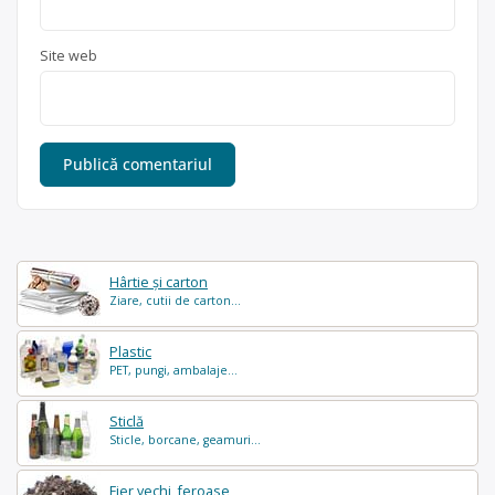
Site web
Hârtie și carton
Ziare, cutii de carton...
Plastic
PET, pungi, ambalaje...
Sticlă
Sticle, borcane, geamuri...
Fier vechi, feroase