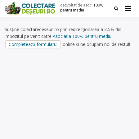
Skip
dezvoltat de asoc.
100%
to
pentru mediu
content
Susține colectaredeseuri.ro prin redirecționarea a 3,5% din
impozitul pe venit către
Asociația 100% pentru mediu
.
Completează formularul
online și ne ocupăm noi de restul!