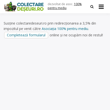
Skip
dezvoltat de asoc.
100%
to
pentru mediu
content
Susține colectaredeseuri.ro prin redirecționarea a 3,5% din
impozitul pe venit către
Asociația 100% pentru mediu
.
Completează formularul
online și ne ocupăm noi de restul!