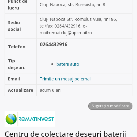
Punct de
Cluj- Napoca, str. Burebista, nr. 8
lucru
Cluj- Napoca Str. Romulus Vuia, nr.186,
Sediu
tel/fax: 0264/432916, e-
social
mail:
rematcluj@upcmail.ro
0264432916
Telefon
Tip
baterii auto
deșeuri:
Email
Trimite un mesaj pe email
Actualizare
acum 6 ani
Sugerați o modificare
Centru de colectare deșeuri baterii