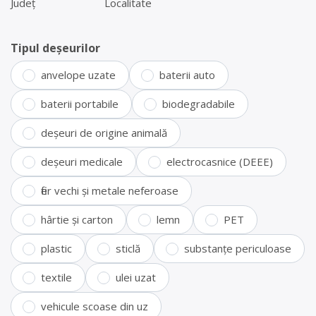
Județ
Localitate
Tipul deșeurilor
anvelope uzate
baterii auto
baterii portabile
biodegradabile
deșeuri de origine animală
deșeuri medicale
electrocasnice (DEEE)
fier vechi și metale neferoase
hârtie și carton
lemn
PET
plastic
sticlă
substanțe periculoase
textile
ulei uzat
vehicule scoase din uz