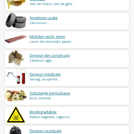
Ulei de motor, ulei de gătit...
Anvelope uzate
Cauciucuri...
Mobilier vechi, lemn
Lemn din demolări, paleți...
Deșeuri din construcții
Cărămizi, tiglă...
Deșeuri medicale
Seringi, recipente ...
Substanțe periculoase
Acizi, solvenți ...
Biodegradabile
Resturi vegetale, organice..
Deșeuri reziduale