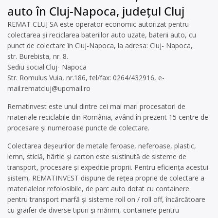
auto în Cluj-Napoca, județul Cluj
REMAT CLUJ SA este operator economic autorizat pentru
colectarea și reciclarea bateriilor auto uzate, baterii auto, cu
punct de colectare în Cluj-Napoca, la adresa: Cluj- Napoca,
str. Burebista, nr. 8.
Sediu social:Cluj- Napoca
Str. Romulus Vuia, nr.186, tel/fax: 0264/432916, e-
mail:
rematcluj@upcmail.ro
Rematinvest este unul dintre cei mai mari procesatori de
materiale reciclabile din România, având în prezent 15 centre de
procesare și numeroase puncte de colectare.
Colectarea deșeurilor de metale feroase, neferoase, plastic,
lemn, sticlă, hârtie și carton este sustinută de sisteme de
transport, procesare și expeditie proprii. Pentru eficiența acestui
sistem, REMATINVEST dispune de reţea proprie de colectare a
materialelor refolosibile, de parc auto dotat cu containere
pentru transport marfă şi sisteme roll on / roll off, încărcătoare
cu graifer de diverse tipuri şi mărimi, containere pentru