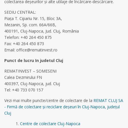
colectarea deşeurilor și alte utilaje de încărcare-descărcare.
SEDIU CENTRAL:
Piața T. Cipariu Nr. 15, Bloc 3A,
Mezanin, Sp. com. 66A/66B,
400191, Cluj-Napoca, Jud. Cluj, România
Telefon: +40 264 450 875
Fax: +40 264 450 873
Email:
office@rematinvest.ro
Punct de lucru In judetul Cluj
REMATINVEST – SOMESENI
Calea Dezmirului FN
400397, Cluj-Napoca, jud. Cluj
Tel: +40 733 070 157
Vezi mai multe puncte/centre de colectare de la
REMAT CLUJ SA
- Firmă de colectare și reciclare deșeuri în Cluj-Napoca, județul
Cluj
Centre de colectare Cluj-Napoca