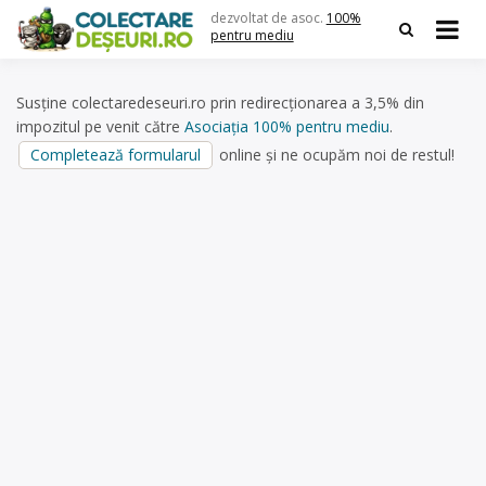
Skip
dezvoltat de asoc.
100%
to
pentru mediu
content
Susține colectaredeseuri.ro prin redirecționarea a 3,5% din
impozitul pe venit către
Asociația 100% pentru mediu
.
Completează formularul
online și ne ocupăm noi de restul!