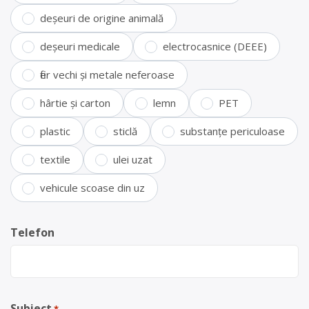
deșeuri de origine animală
deșeuri medicale
electrocasnice (DEEE)
fier vechi și metale neferoase
hârtie și carton
lemn
PET
plastic
sticlă
substanțe periculoase
textile
ulei uzat
vehicule scoase din uz
Telefon
Subiect