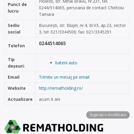
Ploiesti, str. Mihai Bravu, nr.231, tel:
Punct de
0244/514065, persoana de contact Chiritoiu
lucru
Tamara
Sediu
București, str. Blajel, nr.4, bl.V3, ap.23, sector
social
3, tel: 021/3344500; fax: 021/3345291
0244514065
Telefon
Tip
baterii auto
deșeuri:
Email
Trimite un mesaj pe email
Website
http://rematholding.ro/
Actualizare
acum 6 ani
Sugerați o modificare