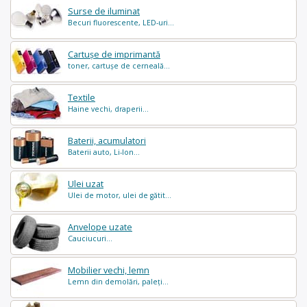
Surse de iluminat
Becuri fluorescente, LED-uri...
Cartușe de imprimantă
toner, cartușe de cerneală...
Textile
Haine vechi, draperii...
Baterii, acumulatori
Baterii auto, Li-Ion...
Ulei uzat
Ulei de motor, ulei de gătit...
Anvelope uzate
Cauciucuri...
Mobilier vechi, lemn
Lemn din demolări, paleți...