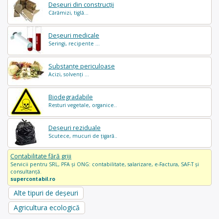
Deșeuri din construcții
Cărămizi, tiglă...
Deșeuri medicale
Seringi, recipente ...
Substanțe periculoase
Acizi, solvenți ...
Biodegradabile
Resturi vegetale, organice..
Deșeuri reziduale
Scutece, mucuri de țigară..
Contabilitate fără griji
Servicii pentru SRL, PFA și ONG: contabilitate, salarizare, e-Factura, SAF-T și
consultanță.
supercontabil.ro
Alte tipuri de deșeuri
Agricultura ecologică