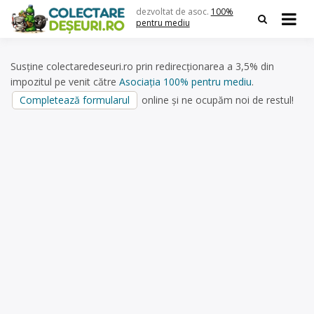
Skip
dezvoltat de asoc.
100%
to
pentru mediu
content
Susține colectaredeseuri.ro prin redirecționarea a 3,5% din
impozitul pe venit către
Asociația 100% pentru mediu
.
Completează formularul
online și ne ocupăm noi de restul!