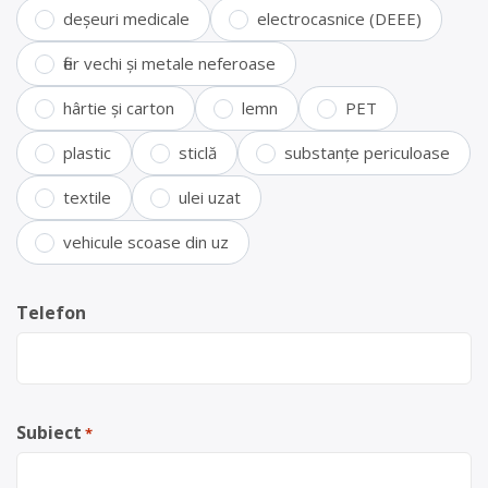
deșeuri medicale
electrocasnice (DEEE)
fier vechi și metale neferoase
hârtie și carton
lemn
PET
plastic
sticlă
substanțe periculoase
textile
ulei uzat
vehicule scoase din uz
Telefon
Subiect
*