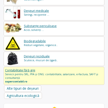
Deșeuri medicale
Seringi, recipente ...
Substanțe periculoase
Acizi, solvenți ...
Biodegradabile
Resturi vegetale, organice..
Deșeuri reziduale
Scutece, mucuri de țigară..
Contabilitate fără griji
Servicii pentru SRL, PFA și ONG: contabilitate, salarizare, e-Factura, SAF-T și
consultanță.
supercontabil.ro
Alte tipuri de deșeuri
Agricultura ecologică