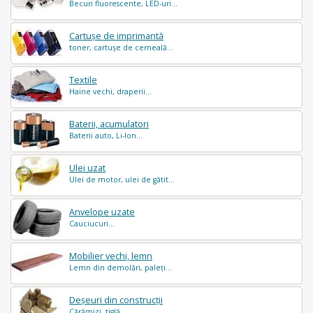
Becuri fluorescente, LED-uri...
Cartușe de imprimantă
toner, cartușe de cerneală...
Textile
Haine vechi, draperii...
Baterii, acumulatori
Baterii auto, Li-Ion...
Ulei uzat
Ulei de motor, ulei de gătit...
Anvelope uzate
Cauciucuri...
Mobilier vechi, lemn
Lemn din demolări, paleți...
Deșeuri din construcții
Cărămizi, tiglă...