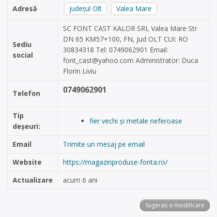
Adresă
județul Olt
Valea Mare
SC FONT CAST KALOR SRL Valea Mare Str
DN 65 KM57+100, FN, Jud OLT CUI: RO
Sediu
30834318 Tel: 0749062901 Email:
social
font_cast@yahoo.com
Administrator: Duca
Florin Liviu
0749062901
Telefon
Tip
fier vechi și metale neferoase
deșeuri:
Email
Trimite un mesaj pe email
Website
https://magazinproduse-fonta.ro/
Actualizare
acum 6 ani
Sugerați o modificare