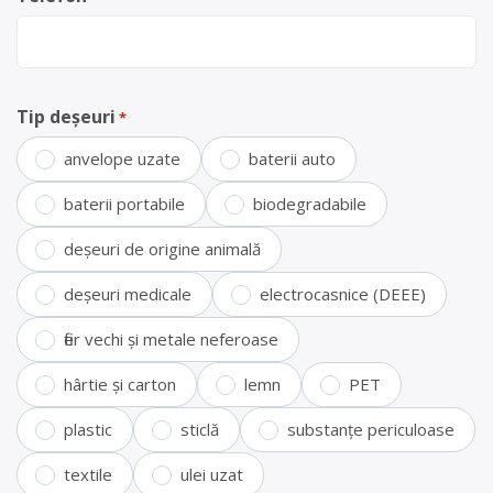
Tip deșeuri
*
anvelope uzate
baterii auto
baterii portabile
biodegradabile
deșeuri de origine animală
deșeuri medicale
electrocasnice (DEEE)
fier vechi și metale neferoase
hârtie și carton
lemn
PET
plastic
sticlă
substanțe periculoase
textile
ulei uzat