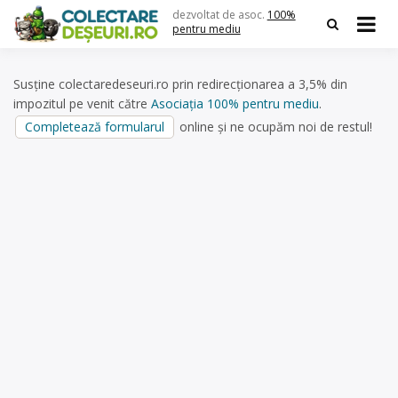
Skip
dezvoltat de asoc.
100%
to
pentru mediu
content
Susține colectaredeseuri.ro prin redirecționarea a 3,5% din
impozitul pe venit către
Asociația 100% pentru mediu
.
Completează formularul
online și ne ocupăm noi de restul!