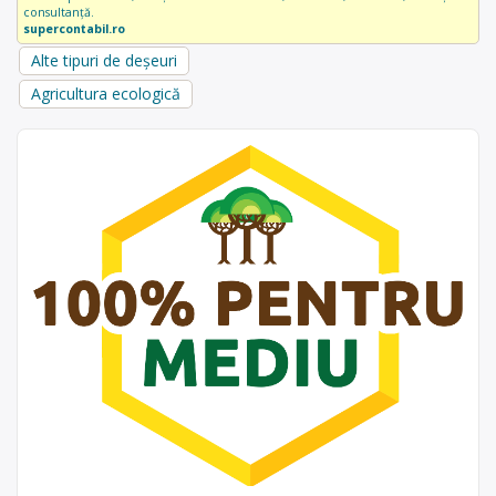
consultanță.
supercontabil.ro
Alte tipuri de deșeuri
Agricultura ecologică