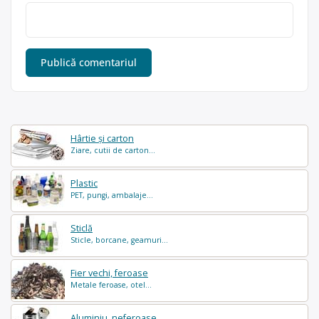
Hârtie și carton
Ziare, cutii de carton...
Plastic
PET, pungi, ambalaje...
Sticlă
Sticle, borcane, geamuri...
Fier vechi, feroase
Metale feroase, otel...
Aluminiu, neferoase...