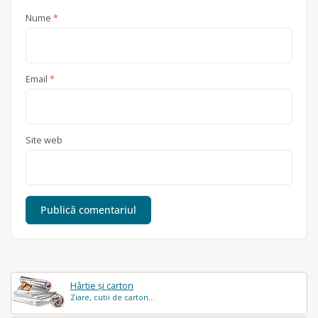
Nume
*
Email
*
Site web
Hârtie și carton
Ziare, cutii de carton...