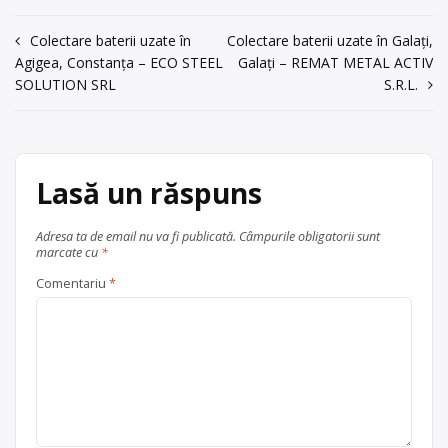
industriali) Punctul de lucru al
acum 6 ani
centrului de colectare este în
0722704548
Navigare
Colectare baterii uzate în
Colectare baterii uzate în Galați,
Constanta, str. Industriala nr.3,
Agigea, Constanța – ECO STEEL
Galați – REMAT METAL ACTIV
tel.0722704548
în
Trimite un mesaj
SOLUTION SRL
S.R.L.
articole
Centru de colectare
baterii auto
,
baterii portabile
, în
Constanța
județul Constanța
Lasă un răspuns
Adresa ta de email nu va fi publicată.
Câmpurile obligatorii sunt
marcate cu
*
Comentariu
*