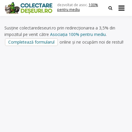
Skip
dezvoltat de asoc.
100%
to
pentru mediu
content
Susține colectaredeseuri.ro prin redirecționarea a 3,5% din
impozitul pe venit către
Asociația 100% pentru mediu
.
Completează formularul
online și ne ocupăm noi de restul!