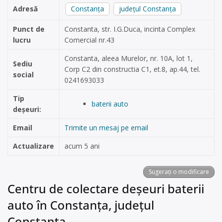
Adresă
Constanța
județul Constanța
Punct de
Constanta, str. I.G.Duca, incinta Complex
lucru
Comercial nr.43
Constanta, aleea Murelor, nr. 10A, lot 1,
Sediu
Corp C2 din constructia C1, et.8, ap.44, tel.
social
0241693033
Tip
baterii auto
deșeuri:
Email
Trimite un mesaj pe email
Actualizare
acum 5 ani
Sugerați o modificare
Centru de colectare deșeuri baterii
auto în Constanța, județul
Constanța