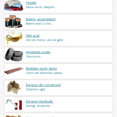
Textile
Haine vechi, draperii...
Baterii, acumulatori
Baterii auto, Li-Ion...
Ulei uzat
Ulei de motor, ulei de gătit...
Anvelope uzate
Cauciucuri...
Mobilier vechi, lemn
Lemn din demolări, paleți...
Deșeuri din construcții
Cărămizi, tiglă...
Deșeuri medicale
Seringi, recipente ...