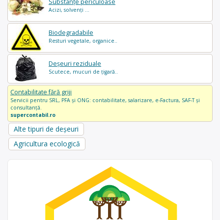
Substanțe periculoase
Acizi, solvenți ...
Biodegradabile
Resturi vegetale, organice..
Deșeuri reziduale
Scutece, mucuri de țigară..
Contabilitate fără griji
Servicii pentru SRL, PFA și ONG: contabilitate, salarizare, e-Factura, SAF-T și
consultanță.
supercontabil.ro
Alte tipuri de deșeuri
Agricultura ecologică