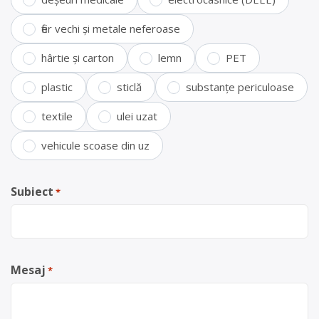
fier vechi și metale neferoase
hârtie și carton
lemn
PET
plastic
sticlă
substanțe periculoase
textile
ulei uzat
vehicule scoase din uz
Subiect
*
Mesaj
*