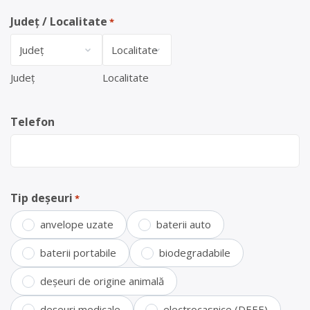
Județ / Localitate
*
Județ
Localitate
Telefon
Tip deșeuri
*
anvelope uzate
baterii auto
baterii portabile
biodegradabile
deșeuri de origine animală
deșeuri medicale
electrocasnice (DEEE)