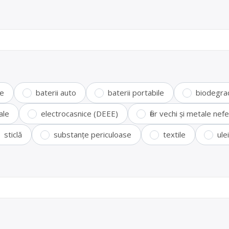
te
baterii auto
baterii portabile
biodegra
ale
electrocasnice (DEEE)
fier vechi și metale ne
sticlă
substanțe periculoase
textile
ule