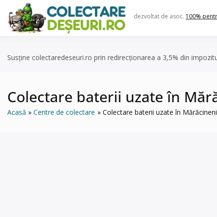
Skip
to
dezvoltat de asoc.
100% pent
content
Susține colectaredeseuri.ro prin redirecționarea a 3,5% din impozit
Colectare baterii uzate în M
Acasă
Centre de colectare
Colectare baterii uzate în Mărăci