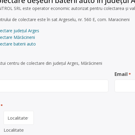
lectare deșeuri baterii auto în județul 
 SRL este operator economic autorizat pentru colectarea și valorif
ntrului de colectare este în sat Argeselu, nr. 560 E, com. Maracineni
ectare județul Arges
lectare Mărăcineni
ectare baterii auto
tui centru de colectare din județul Arges, Mărăcineni
Email
*
*
Localitate