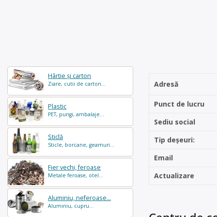
Hârtie și carton
Adresă
Ziare, cutii de carton...
Punct de lucru
Plastic
PET, pungi, ambalaje...
Sediu social
Sticlă
Tip deșeuri:
Sticle, borcane, geamuri...
Email
Fier vechi, feroase
Actualizare
Metale feroase, otel...
Aluminiu, neferoase...
Aluminiu, cupru...