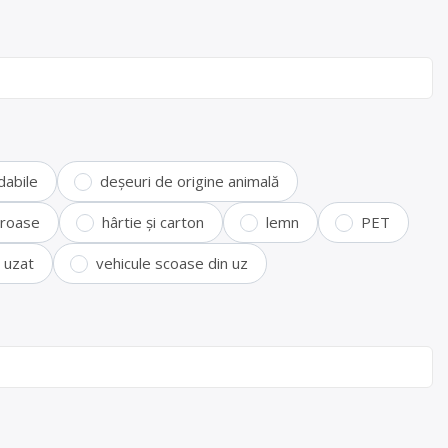
dabile
deșeuri de origine animală
feroase
hârtie și carton
lemn
PET
i uzat
vehicule scoase din uz