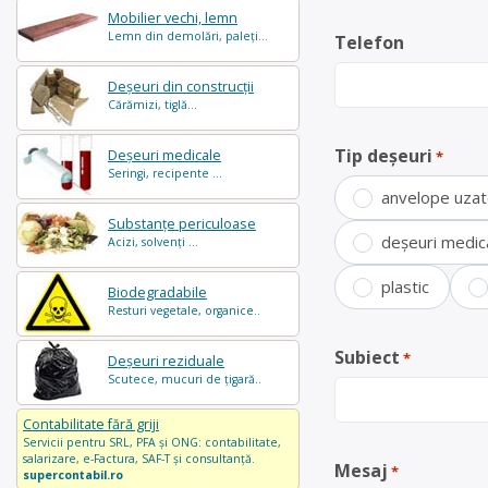
Mobilier vechi, lemn
Lemn din demolări, paleți...
Telefon
Deșeuri din construcții
Cărămizi, tiglă...
Tip deșeuri
Deșeuri medicale
*
Seringi, recipente ...
anvelope uza
Substanțe periculoase
deșeuri medic
Acizi, solvenți ...
plastic
Biodegradabile
Resturi vegetale, organice..
Subiect
*
Deșeuri reziduale
Scutece, mucuri de țigară..
Contabilitate fără griji
Servicii pentru SRL, PFA și ONG: contabilitate,
salarizare, e-Factura, SAF-T și consultanță.
Mesaj
*
supercontabil.ro