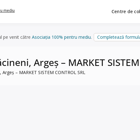
ru mediu
Centre de co
ul pe venit către
Asociația 100% pentru mediu
.
Completează formula
ărăcineni, Argeș – MARKET SIST
neni, Argeș – MARKET SISTEM CONTROL SRL