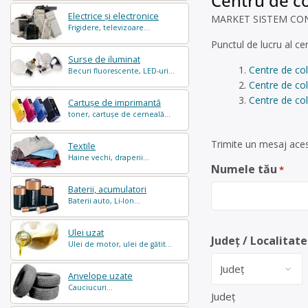
Centru de co
Electrice și electronice
MARKET SISTEM CONTROL
Frigidere, televizoare...
Punctul de lucru al ce
Surse de iluminat
Centre de col
Becuri fluorescente, LED-uri...
Centre de co
Centre de col
Cartușe de imprimantă
toner, cartușe de cerneală...
Trimite un mesaj aces
Textile
Haine vechi, draperii...
Numele tău
*
Baterii, acumulatori
Baterii auto, Li-Ion...
Ulei uzat
Județ / Localitate
Ulei de motor, ulei de gătit...
Anvelope uzate
Cauciucuri...
Județ