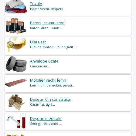
Textile
Haine vechi, draperii...
Baterii, acumulatori
Baterii auto, Li-Ion...
Ulei uzat
Ulei de motor, ulei de gătit...
Anvelope uzate
Cauciucuri...
Mobilier vechi, lemn
Lemn din demolări, paleți...
Deșeuri din construcții
Cărămizi, tiglă...
Deșeuri medicale
Seringi, recipente ...