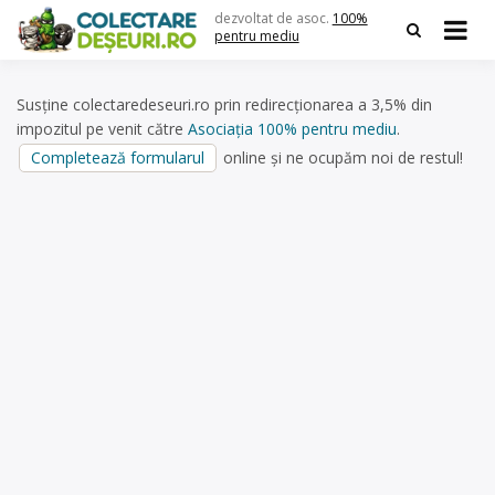
Skip
dezvoltat de asoc.
100%
to
pentru mediu
content
Susține colectaredeseuri.ro prin redirecționarea a 3,5% din
impozitul pe venit către
Asociația 100% pentru mediu
.
Completează formularul
online și ne ocupăm noi de restul!