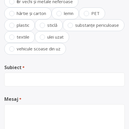
fier vechi și metale neferoase
hârtie și carton
lemn
PET
plastic
sticlă
substanțe periculoase
textile
ulei uzat
vehicule scoase din uz
Subiect
*
Mesaj
*