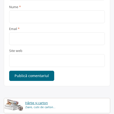
Nume
*
Email
*
Site web
Hârtie și carton
Ziare, cutii de carton...