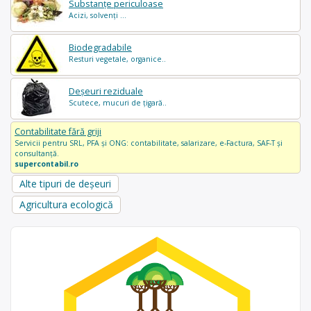
Substanțe periculoase
Acizi, solvenți ...
Biodegradabile
Resturi vegetale, organice..
Deșeuri reziduale
Scutece, mucuri de țigară..
Contabilitate fără griji
Servicii pentru SRL, PFA și ONG: contabilitate, salarizare, e-Factura, SAF-T și
consultanță.
supercontabil.ro
Alte tipuri de deșeuri
Agricultura ecologică