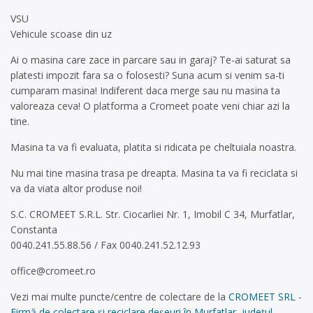
VSU
Vehicule scoase din uz
Ai o masina care zace in parcare sau in garaj? Te-ai saturat sa
platesti impozit fara sa o folosesti? Suna acum si venim sa-ti
cumparam masina! Indiferent daca merge sau nu masina ta
valoreaza ceva! O platforma a Cromeet poate veni chiar azi la
tine.
Masina ta va fi evaluata, platita si ridicata pe cheltuiala noastra.
Nu mai tine masina trasa pe dreapta. Masina ta va fi reciclata si
va da viata altor produse noi!
S.C. CROMEET S.R.L. Str. Ciocarliei Nr. 1, Imobil C 34, Murfatlar,
Constanta
0040.241.55.88.56 / Fax 0040.241.52.12.93
office@cromeet.ro
Vezi mai multe puncte/centre de colectare de la
CROMEET SRL -
Firmă de colectare și reciclare deșeuri în Murfatlar, județul