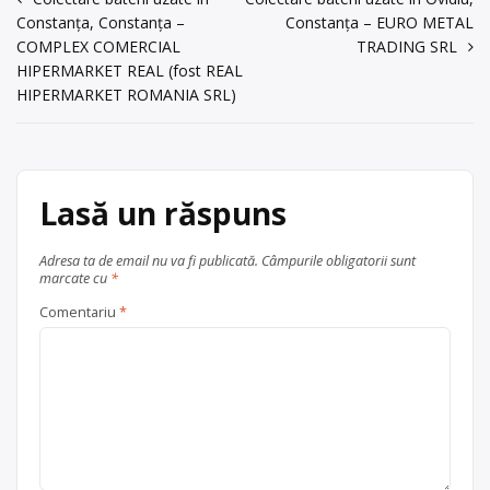
Navigare
acum 6 ani
Centru de colectare
baterii auto
,
Constanța, Constanța –
Constanța – EURO METAL
în
0241623220
COMPLEX COMERCIAL
TRADING SRL
baterii portabile
, în
Constanța
articole
HIPERMARKET REAL (fost REAL
județul Constanța
Trimite un mesaj
HIPERMARKET ROMANIA SRL)
Lasă un răspuns
Adresa ta de email nu va fi publicată.
Câmpurile obligatorii sunt
marcate cu
*
Comentariu
*