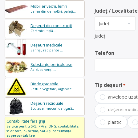
Mobilier vechi, lemn
Județ / Localitate
Lemn din demolări, paleți...
Deșeuri din construcții
Cărămizi, tiglă...
Județ
Deșeuri medicale
Seringi, recipente ...
Telefon
Substanțe periculoase
Acizi, solvenți ...
Biodegradabile
Tip deșeuri
*
Resturi vegetale, organice..
anvelope uza
Deșeuri reziduale
Scutece, mucuri de țigară..
deșeuri medic
Contabilitate fără griji
plastic
Servicii pentru SRL, PFA și ONG: contabilitate,
salarizare, e-Factura, SAF-T și consultanță.
supercontabil.ro