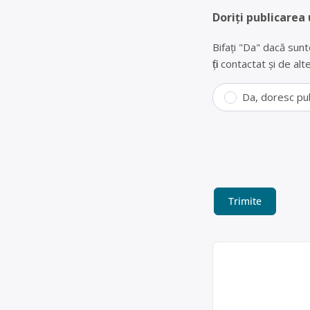
Doriți publicarea 
Bifați "Da" dacă sunt
fiți contactat și de a
Da, doresc pu
Colectare DEEE
XTREME ECOG
SC XTREME ECOGREEN