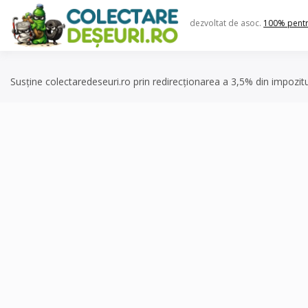
Skip
to
dezvoltat de asoc.
100% pent
content
Susține colectaredeseuri.ro prin redirecționarea a 3,5% din impozit