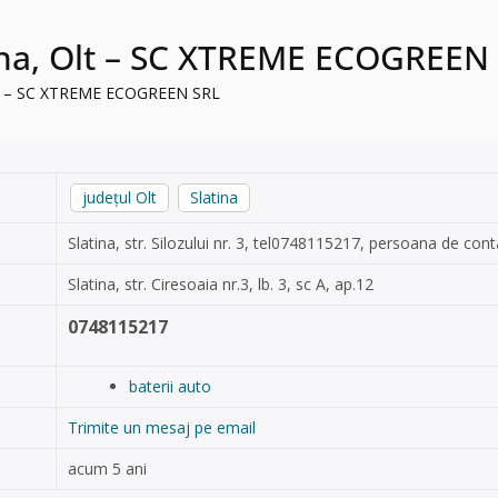
atina, Olt – SC XTREME ECOGREEN
, Olt – SC XTREME ECOGREEN SRL
județul Olt
Slatina
Slatina, str. Silozului nr. 3, tel0748115217, persoana de cont
Slatina, str. Ciresoaia nr.3, lb. 3, sc A, ap.12
0748115217
baterii auto
Trimite un mesaj pe email
acum 5 ani