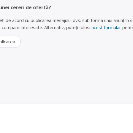
unei cereri de ofertă?
eți de acord cu publicarea mesajului dvs. sub forma unui anunț în se
lte companii interesate. Alternativ, puteți folosi
acest formular
pentr
blicarea
 (frigidere, televizoare, telefoane) în Slatina – SC
REEN SRL
 SRL este operator economic autorizat pentru colectarea și valori