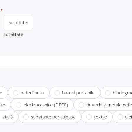
*
Localitate
te
baterii auto
baterii portabile
biodegra
ale
electrocasnice (DEEE)
fier vechi și metale ne
sticlă
substanțe periculoase
textile
ule