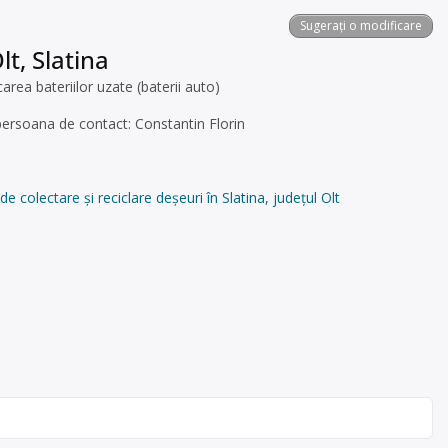
Sugerați o modificare
t, Slatina
ea bateriilor uzate (baterii auto)
, persoana de contact: Constantin Florin
ectare și reciclare deșeuri în Slatina, județul Olt