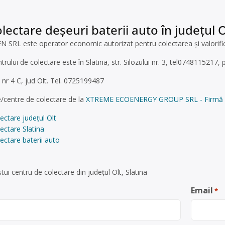
lectare deșeuri baterii auto în județul Ol
L este operator economic autorizat pentru colectarea și valorificar
ntrului de colectare este în Slatina, str. Silozului nr. 3, tel0748115217
, nr 4 C, jud Olt. Tel. 0725199487
/centre de colectare de la
XTREME ECOENERGY GROUP SRL - Firmă de col
ectare județul Olt
ectare Slatina
ectare baterii auto
ui centru de colectare din județul Olt, Slatina
Email
*