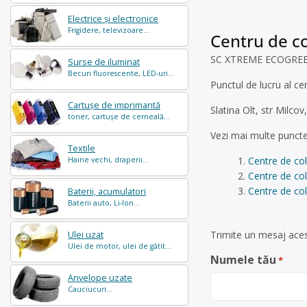
Electrice și electronice
Frigidere, televizoare...
Centru de co
SC XTREME ECOGREEN SR
Surse de iluminat
Becuri fluorescente, LED-uri...
Punctul de lucru al ce
Cartușe de imprimantă
Slatina Olt, str Milcov
toner, cartușe de cerneală...
Vezi mai multe puncte
Textile
Centre de col
Haine vechi, draperii...
Centre de col
Centre de col
Baterii, acumulatori
Baterii auto, Li-Ion...
Trimite un mesaj acest
Ulei uzat
Ulei de motor, ulei de gătit...
Numele tău
*
Anvelope uzate
Cauciucuri...