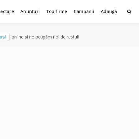
lectare
Anunțuri
Top firme
Campanii
Adaugă
rul
online și ne ocupăm noi de restul!