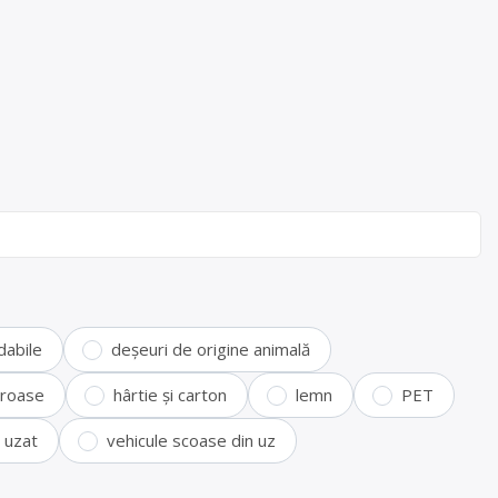
dabile
deșeuri de origine animală
feroase
hârtie și carton
lemn
PET
i uzat
vehicule scoase din uz