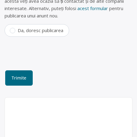
acesta veți avea ocazia să fiți contactat și de alte companii
interesate. Alternativ, puteți folosi
acest formular
pentru
publicarea unui anunt nou.
Da, doresc publicarea
Colectare baterii uzate în
Giarmata, Timis – METAL
CONSTRUCT RECICLING SRL
METAL CONSTRUCT RECICLING SRL
METAL
este operator economic autorizat
CONSTRUCT