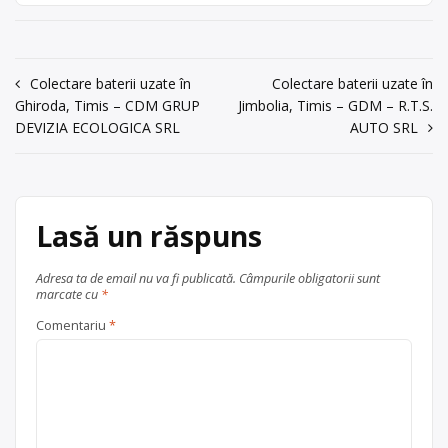
Bujorilor, nr. 15,
colectare este în Timisoara, str.
jud. Timis
Bujorilor, nr. 15, jud. Timis
acum 6 ani
Centru de colectare
baterii auto
,
0743927493
Navigare
Colectare baterii uzate în
Colectare baterii uzate în
în
județul Timis
Timișoara
Ghiroda, Timis – CDM GRUP
Jimbolia, Timis – GDM – R.T.S.
în
Trimite un mesaj
DEVIZIA ECOLOGICA SRL
AUTO SRL
articole
Lasă un răspuns
Adresa ta de email nu va fi publicată.
Câmpurile obligatorii sunt
marcate cu
*
Comentariu
*