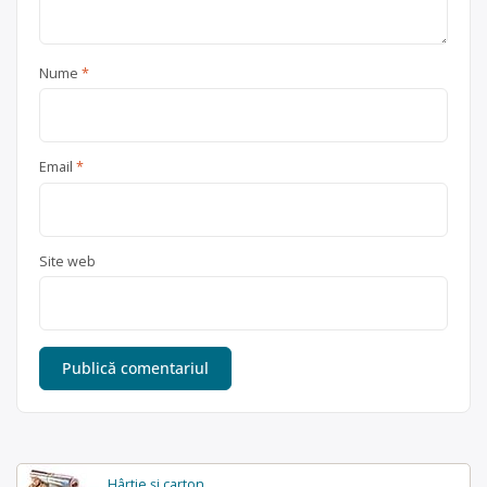
Nume
*
Email
*
Site web
Hârtie și carton