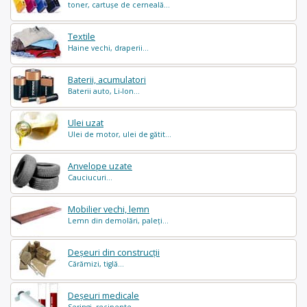
toner, cartușe de cerneală...
Textile
Haine vechi, draperii...
Baterii, acumulatori
Baterii auto, Li-Ion...
Ulei uzat
Ulei de motor, ulei de gătit...
Anvelope uzate
Cauciucuri...
Mobilier vechi, lemn
Lemn din demolări, paleți...
Deșeuri din construcții
Cărămizi, tiglă...
Deșeuri medicale
Seringi, recipente ...