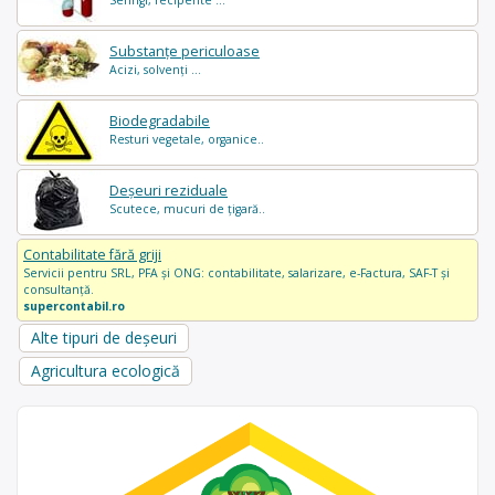
Substanțe periculoase
Acizi, solvenți ...
Biodegradabile
Resturi vegetale, organice..
Deșeuri reziduale
Scutece, mucuri de țigară..
Contabilitate fără griji
Servicii pentru SRL, PFA și ONG: contabilitate, salarizare, e-Factura, SAF-T și
consultanță.
supercontabil.ro
Alte tipuri de deșeuri
Agricultura ecologică