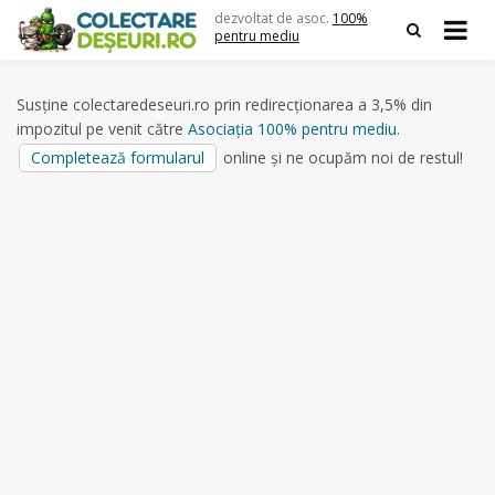
Skip
dezvoltat de asoc.
100%
to
pentru mediu
content
Susține colectaredeseuri.ro prin redirecționarea a 3,5% din
impozitul pe venit către
Asociația 100% pentru mediu
.
Completează formularul
online și ne ocupăm noi de restul!