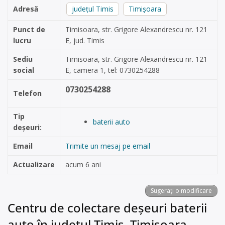
Adresă
județul Timis
Timișoara
Punct de
Timisoara, str. Grigore Alexandrescu nr. 121
lucru
E, jud. Timis
Sediu
Timisoara, str. Grigore Alexandrescu nr. 121
social
E, camera 1, tel: 0730254288
0730254288
Telefon
Tip
baterii auto
deșeuri:
Email
Trimite un mesaj pe email
Actualizare
acum 6 ani
Sugerați o modificare
Centru de colectare deșeuri baterii
auto în județul Timis, Timișoara