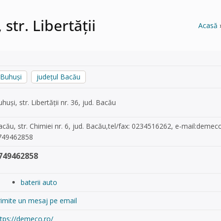
str. Libertății
Acasă
Buhuși
județul Bacău
huși, str. Libertății nr. 36, jud. Bacău
cău, str. Chimiei nr. 6, jud. Bacău,tel/fax: 0234516262, e-mail:
demeco
749462858
749462858
baterii auto
rimite un mesaj pe email
ttps://demeco.ro/