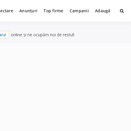
lectare
Anunțuri
Top firme
Campanii
Adaugă
rul
online și ne ocupăm noi de restul!