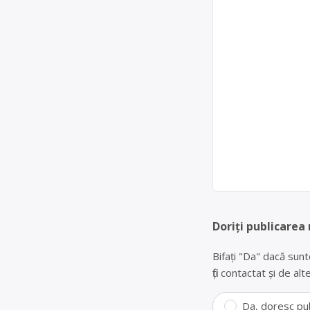
Doriți publicarea
Bifați "Da" dacă sunt
fiți contactat și de a
Da, doresc pu