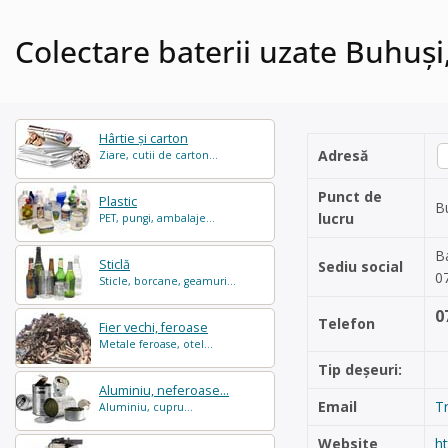
Colectare baterii uzate Buhuși, 
Hârtie și carton
Adresă
Ziare, cutii de carton...
Punct de
Plastic
Bu
lucru
PET, pungi, ambalaje...
Ba
Sticlă
Sediu social
0
Sticle, borcane, geamuri...
0
Telefon
Fier vechi, feroase
Metale feroase, otel...
Tip deșeuri:
Aluminiu, neferoase...
Email
T
Aluminiu, cupru...
Website
h