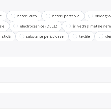
te
baterii auto
baterii portabile
biodegra
ale
electrocasnice (DEEE)
fier vechi și metale ne
sticlă
substanțe periculoase
textile
ule