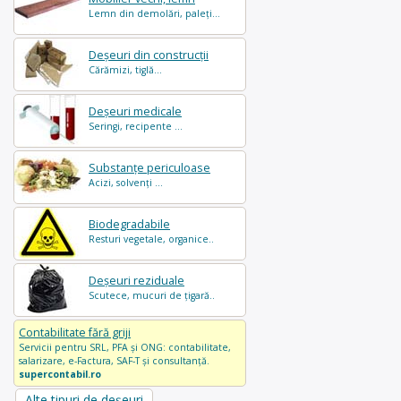
Lemn din demolări, paleți...
Deșeuri din construcții
Cărămizi, tiglă...
Deșeuri medicale
Seringi, recipente ...
Substanțe periculoase
Acizi, solvenți ...
Biodegradabile
Resturi vegetale, organice..
Deșeuri reziduale
Scutece, mucuri de țigară..
Contabilitate fără griji
Servicii pentru SRL, PFA și ONG: contabilitate,
salarizare, e-Factura, SAF-T și consultanță.
supercontabil.ro
Alte tipuri de deșeuri