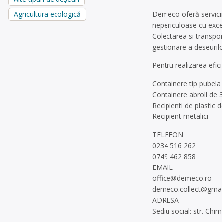
Demeco oferă servicii l
Agricultura ecologică
nepericuloase cu excep
Colectarea si transpo
gestionare a deseuril
Pentru realizarea efic
Containere tip pubela
Containere abroll de
Recipienti de plastic d
Recipient metalici
TELEFON
0234 516 262
0749 462 858
EMAIL
office@demeco.ro
demeco.collect@gmai
ADRESA
Sediu social: str. Chi