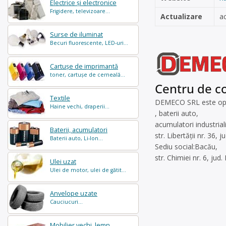
Electrice și electronice
Frigidere, televizoare...
Actualizare
a
Surse de iluminat
Becuri fluorescente, LED-uri...
Cartușe de imprimantă
toner, cartușe de cerneală...
Centru de co
Textile
DEMECO SRL este opera
Haine vechi, draperii...
, baterii auto,
acumulatori industrial
Baterii, acumulatori
str. Libertății nr. 36, 
Baterii auto, Li-Ion...
Sediu social:Bacău,
str. Chimiei nr. 6, ju
Ulei uzat
Ulei de motor, ulei de gătit...
Anvelope uzate
Cauciucuri...
Mobilier vechi, lemn