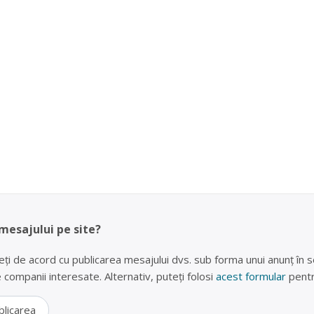
 mesajului pe site?
eți de acord cu publicarea mesajului dvs. sub forma unui anunț în se
lte companii interesate. Alternativ, puteți folosi
acest formular
pentr
blicarea