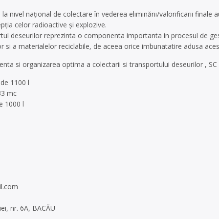
a nivel naţional de colectare în vederea eliminării/valorificarii finale 
ţia celor radioactive şi explozive.
rtul deseurilor reprezinta o componenta importanta in procesul de gest
or si a materialelor reciclabile, de aceea orice imbunatatire adusa a
ienta si organizarea optima a colectarii si transportului deseurilor , S
 de 1100 l
 33 mc
e 1000 l
l.com
miei, nr. 6A, BACĂU