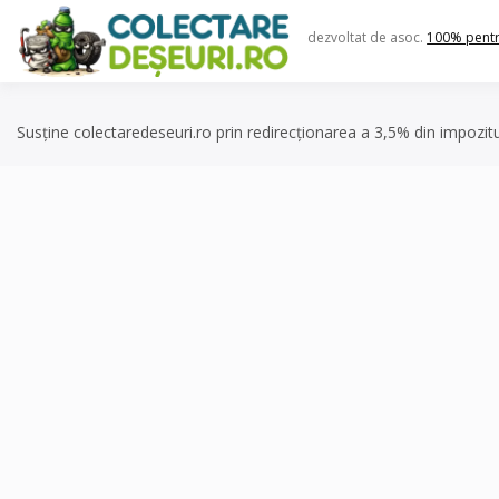
Skip
to
dezvoltat de asoc.
100% pent
content
Susține colectaredeseuri.ro prin redirecționarea a 3,5% din impozit