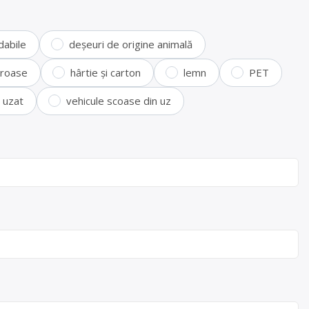
dabile
deșeuri de origine animală
feroase
hârtie și carton
lemn
PET
i uzat
vehicule scoase din uz