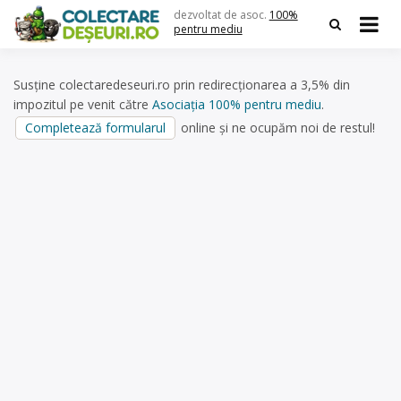
Skip
dezvoltat de asoc.
100%
to
pentru mediu
content
Susține colectaredeseuri.ro prin redirecționarea a 3,5% din
impozitul pe venit către
Asociația 100% pentru mediu
.
Completează formularul
online și ne ocupăm noi de restul!