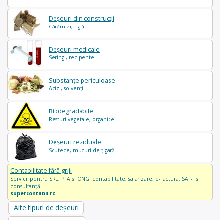
Deșeuri din construcții
Cărămizi, tiglă...
Deșeuri medicale
Seringi, recipente ...
Substanțe periculoase
Acizi, solvenți ...
Biodegradabile
Resturi vegetale, organice..
Deșeuri reziduale
Scutece, mucuri de țigară..
Contabilitate fără griji
Servicii pentru SRL, PFA și ONG: contabilitate, salarizare, e-Factura, SAF-T și
consultanță.
supercontabil.ro
Alte tipuri de deșeuri