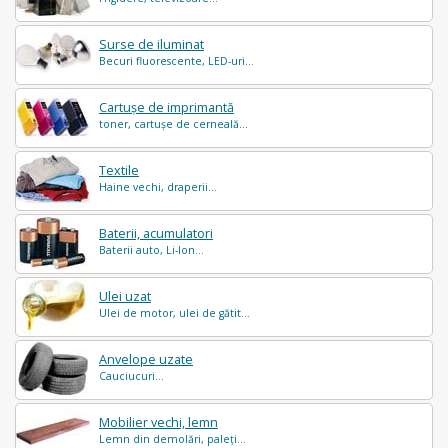
Surse de iluminat
Becuri fluorescente, LED-uri...
Cartușe de imprimantă
toner, cartușe de cerneală...
Textile
Haine vechi, draperii...
Baterii, acumulatori
Baterii auto, Li-Ion...
Ulei uzat
Ulei de motor, ulei de gătit...
Anvelope uzate
Cauciucuri...
Mobilier vechi, lemn
Lemn din demolări, paleți...