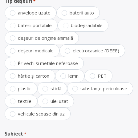
Tip deșeuri
*
anvelope uzate
baterii auto
baterii portabile
biodegradabile
deșeuri de origine animală
deșeuri medicale
electrocasnice (DEEE)
fier vechi și metale neferoase
hârtie și carton
lemn
PET
plastic
sticlă
substanțe periculoase
textile
ulei uzat
vehicule scoase din uz
Subiect
*