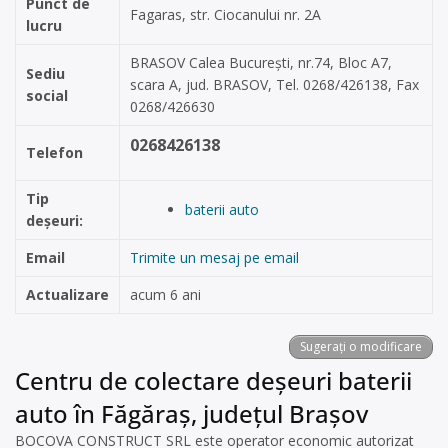
Punct de
Fagaras, str. Ciocanului nr. 2A
lucru
BRASOV Calea București, nr.74, Bloc A7,
Sediu
scara A, jud. BRASOV, Tel. 0268/426138, Fax
social
0268/426630
0268426138
Telefon
Tip
baterii auto
deșeuri:
Email
Trimite un mesaj pe email
Actualizare
acum 6 ani
Sugerați o modificare
Centru de colectare deșeuri baterii
auto în Făgăraș, județul Brașov
BOCOVA CONSTRUCT SRL este operator economic autorizat