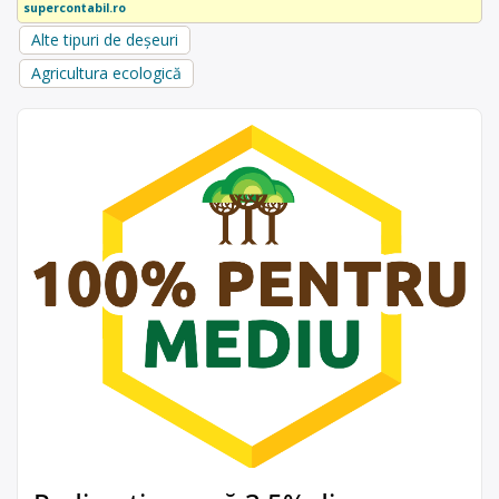
supercontabil.ro
Alte tipuri de deșeuri
Agricultura ecologică