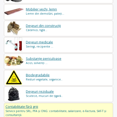
Mobilier vechi, lemn
Lemn din demolări, paleți...
Deșeuri din construcții
Cărămizi, tiglă...
Deșeuri medicale
Seringi, recipente ...
Substanțe periculoase
Acizi, solvenți ...
Biodegradabile
Resturi vegetale, organice..
Deșeuri reziduale
Scutece, mucuri de țigară..
Contabilitate fără griji
Servicii pentru SRL, PFA și ONG: contabilitate, salarizare, e-Factura, SAF-T și
consultanță.