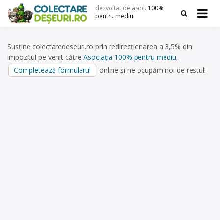
Skip
dezvoltat de asoc.
100%
to
pentru mediu
content
Susține colectaredeseuri.ro prin redirecționarea a 3,5% din
impozitul pe venit către
Asociația 100% pentru mediu
.
Completează formularul
online și ne ocupăm noi de restul!