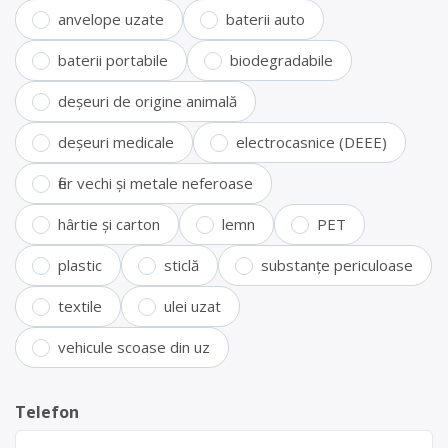
anvelope uzate
baterii auto
baterii portabile
biodegradabile
deșeuri de origine animală
deșeuri medicale
electrocasnice (DEEE)
fier vechi și metale neferoase
hârtie și carton
lemn
PET
plastic
sticlă
substanțe periculoase
textile
ulei uzat
vehicule scoase din uz
Telefon