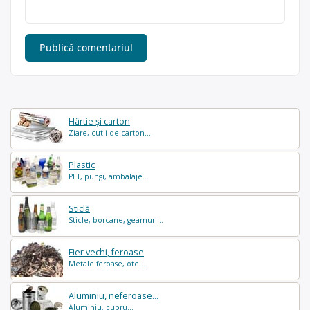
Hârtie și carton
Ziare, cutii de carton...
Plastic
PET, pungi, ambalaje...
Sticlă
Sticle, borcane, geamuri...
Fier vechi, feroase
Metale feroase, otel...
Aluminiu, neferoase...
Aluminiu, cupru...