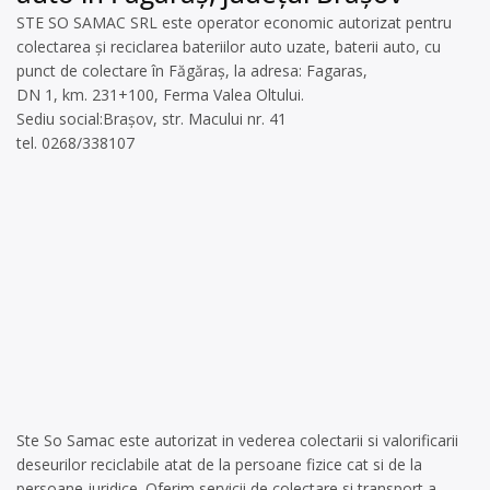
STE SO SAMAC SRL este operator economic autorizat pentru
colectarea și reciclarea bateriilor auto uzate, baterii auto, cu
punct de colectare în Făgăraș, la adresa: Fagaras,
DN 1, km. 231+100, Ferma Valea Oltului.
Sediu social:Brașov, str. Macului nr. 41
tel. 0268/338107
Ste So Samac este autorizat in vederea colectarii si valorificarii
deseurilor reciclabile atat de la persoane fizice cat si de la
persoane juridice. Oferim servicii de colectare si transport a