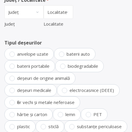
Județ / Localitate
*
Județ
Localitate
Tipul deșeurilor
anvelope uzate
baterii auto
baterii portabile
biodegradabile
deșeuri de origine animală
deșeuri medicale
electrocasnice (DEEE)
fier vechi și metale neferoase
hârtie și carton
lemn
PET
plastic
sticlă
substanțe periculoase