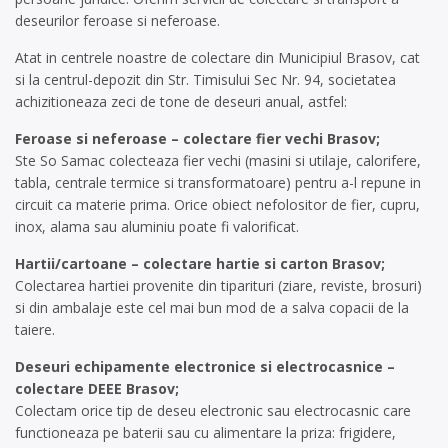
deseurilor feroase si neferoase.
Atat in centrele noastre de colectare din Municipiul Brasov, cat
si la centrul-depozit din Str. Timisului Sec Nr. 94, societatea
achizitioneaza zeci de tone de deseuri anual, astfel:
Feroase si neferoase – colectare fier vechi Brasov;
Ste So Samac colecteaza fier vechi (masini si utilaje, calorifere,
tabla, centrale termice si transformatoare) pentru a-l repune in
circuit ca materie prima. Orice obiect nefolositor de fier, cupru,
inox, alama sau aluminiu poate fi valorificat.
Hartii/cartoane – colectare hartie si carton Brasov;
Colectarea hartiei provenite din tiparituri (ziare, reviste, brosuri)
si din ambalaje este cel mai bun mod de a salva copacii de la
taiere.
Deseuri echipamente electronice si electrocasnice –
colectare DEEE Brasov;
Colectam orice tip de deseu electronic sau electrocasnic care
functioneaza pe baterii sau cu alimentare la priza: frigidere,