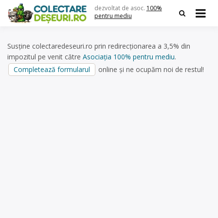
Skip
dezvoltat de asoc.
100%
to
pentru mediu
content
Susține colectaredeseuri.ro prin redirecționarea a 3,5% din
impozitul pe venit către
Asociația 100% pentru mediu
.
Completează formularul
online și ne ocupăm noi de restul!