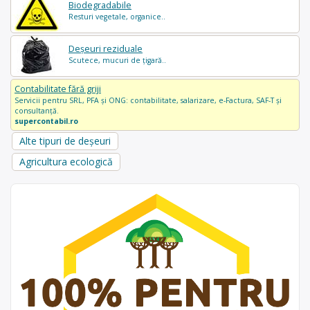
Biodegradabile
Resturi vegetale, organice..
Deșeuri reziduale
Scutece, mucuri de țigară..
Contabilitate fără griji
Servicii pentru SRL, PFA și ONG: contabilitate, salarizare, e-Factura, SAF-T și
consultanță.
supercontabil.ro
Alte tipuri de deșeuri
Agricultura ecologică