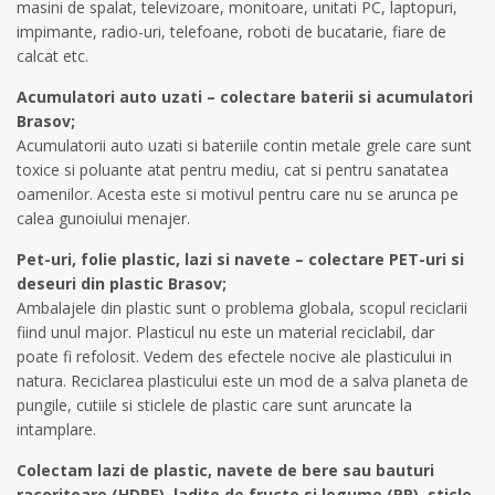
masini de spalat, televizoare, monitoare, unitati PC, laptopuri,
impimante, radio-uri, telefoane, roboti de bucatarie, fiare de
calcat etc.
Acumulatori auto uzati – colectare baterii si acumulatori
Brasov;
Acumulatorii auto uzati si bateriile contin metale grele care sunt
toxice si poluante atat pentru mediu, cat si pentru sanatatea
oamenilor. Acesta este si motivul pentru care nu se arunca pe
calea gunoiului menajer.
Pet-uri, folie plastic, lazi si navete – colectare PET-uri si
deseuri din plastic Brasov;
Ambalajele din plastic sunt o problema globala, scopul reciclarii
fiind unul major. Plasticul nu este un material reciclabil, dar
poate fi refolosit. Vedem des efectele nocive ale plasticului in
natura. Reciclarea plasticului este un mod de a salva planeta de
pungile, cutiile si sticlele de plastic care sunt aruncate la
intamplare.
Colectam lazi de plastic, navete de bere sau bauturi
racoritoare (HDPE), ladite de fructe si legume (PP), sticle