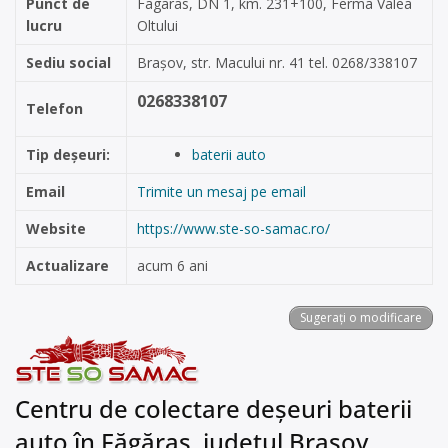
Punct de
Fagaras, DN 1, km. 231+100, Ferma Valea
lucru
Oltului
Sediu social
Brașov, str. Macului nr. 41 tel. 0268/338107
0268338107
Telefon
Tip deșeuri:
baterii auto
Email
Trimite un mesaj pe email
Website
https://www.ste-so-samac.ro/
Actualizare
acum 6 ani
Sugerați o modificare
Centru de colectare deșeuri baterii
auto în Făgăraș, județul Brașov