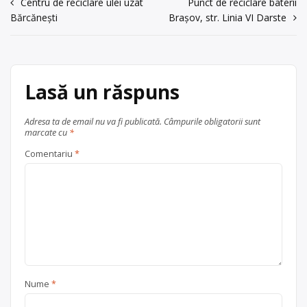
Navigare
Centru de reciclare ulei uzat
Punct de reciclare baterii
în
Făgăraș
județul Brașov
Trimite un mesaj
Bărcănești
Brașov, str. Linia VI Darste
în
articole
Lasă un răspuns
Adresa ta de email nu va fi publicată.
Câmpurile obligatorii sunt
marcate cu
*
Comentariu
*
Nume
*