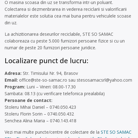
O masina scoasa din uz se transforma intr-un poluant.
Colectarea si dezmenbrarea in vederea reciclarii si valorificarii
materialelor este solutia cea mai buna pentru vehiculele scoase
din uz.
La achizitionarea deseurilor reciclabile, STE SO SAMAC
colaboreaza cu peste 5.000 furnizori persoane fizice si cu un
numar de peste 20 furnizori persoane juridice.
Localizare punct de lucru:
Adresa:
Str. Timisului Nr. 94, Brasov
Email:
office@ste-so-samac.ro
sau
stesosamacsrl@yahoo.com
Program:
Luni – Vineri: 08.00-17.30
Sambata: 08.13 (cu verificare telefonica prealabila)
Persoane de contact:
Stoleru Mihai Daniel – 0740.050.423
Stoleru Florin Sorin – 0740.050.432
Senchea Alina Maria – 0740.143.418
Vezi mai multe puncte/centre de colectare de la
STE SO SAMAC