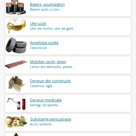
Baterii, acumulatori
Baterii auto, Li-Ion...
Ulei uzat
Ulei de motor, ulei de gătit...
Anvelope uzate
Cauciucuri...
Mobilier vechi, lemn
Lemn din demolări, paleți...
Deșeuri din construcții
Cărămizi, tiglă...
Deșeuri medicale
Seringi, recipente ...
Substanțe periculoase
Acizi, solvenți ...