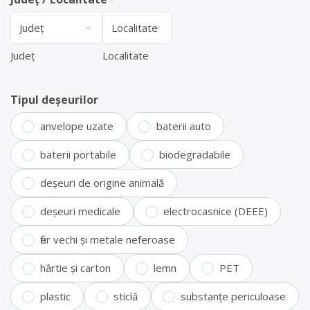
*
Județ
Localitate
Tipul deșeurilor
anvelope uzate
baterii auto
baterii portabile
biodegradabile
deșeuri de origine animală
deșeuri medicale
electrocasnice (DEEE)
fier vechi și metale neferoase
hârtie și carton
lemn
PET
plastic
sticlă
substanțe periculoase