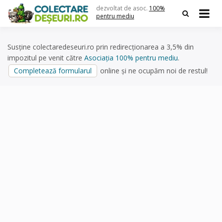
Skip
dezvoltat de asoc.
100%
to
pentru mediu
content
Susține colectaredeseuri.ro prin redirecționarea a 3,5% din
impozitul pe venit către
Asociația 100% pentru mediu
.
Completează formularul
online și ne ocupăm noi de restul!