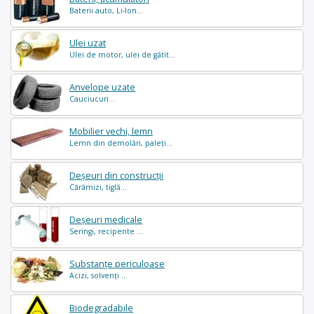
Baterii auto, Li-Ion...
Ulei uzat
Ulei de motor, ulei de gătit...
Anvelope uzate
Cauciucuri...
Mobilier vechi, lemn
Lemn din demolări, paleți...
Deșeuri din construcții
Cărămizi, tiglă...
Deșeuri medicale
Seringi, recipente ...
Substanțe periculoase
Acizi, solvenți ...
Biodegradabile