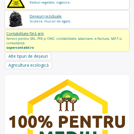
Resturi vegetale, organice..
Deșeuri reziduale
Scutece, mucuri de țigară..
Contabilitate fără griji
Servicii pentru SRL, PFA și ONG: contabilitate, salarizare, e-Factura, SAF-T și
consultanță.
supercontabil.ro
Alte tipuri de deșeuri
Agricultura ecologică