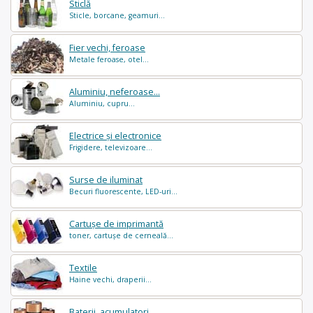
Sticlă
Sticle, borcane, geamuri...
Fier vechi, feroase
Metale feroase, otel...
Aluminiu, neferoase...
Aluminiu, cupru...
Electrice și electronice
Frigidere, televizoare...
Surse de iluminat
Becuri fluorescente, LED-uri...
Cartușe de imprimantă
toner, cartușe de cerneală...
Textile
Haine vechi, draperii...
Baterii, acumulatori