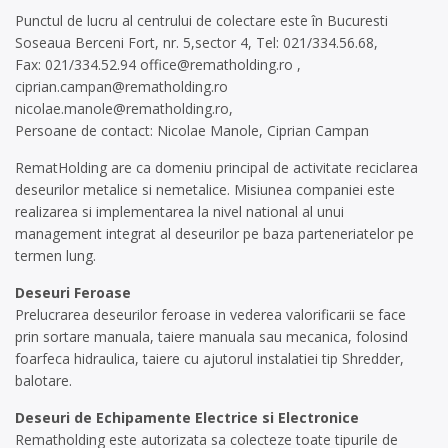
Punctul de lucru al centrului de colectare este în Bucuresti
Soseaua Berceni Fort, nr. 5,sector 4, Tel: 021/334.56.68,
Fax: 021/334.52.94
office@rematholding.ro
,
ciprian.campan@rematholding.ro
nicolae.manole@rematholding.ro
,
Persoane de contact: Nicolae Manole, Ciprian Campan
RematHolding are ca domeniu principal de activitate reciclarea
deseurilor metalice si nemetalice. Misiunea companiei este
realizarea si implementarea la nivel national al unui
management integrat al deseurilor pe baza parteneriatelor pe
termen lung.
Deseuri Feroase
Prelucrarea deseurilor feroase in vederea valorificarii se face
prin sortare manuala, taiere manuala sau mecanica, folosind
foarfeca hidraulica, taiere cu ajutorul instalatiei tip Shredder,
balotare.
Deseuri de Echipamente Electrice si Electronice
Rematholding este autorizata sa colecteze toate tipurile de