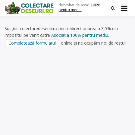
Skip
dezvoltat de asoc.
100%
to
pentru mediu
content
Susține colectaredeseuri.ro prin redirecționarea a 3,5% din
impozitul pe venit către
Asociația 100% pentru mediu
.
Completează formularul
online și ne ocupăm noi de restul!