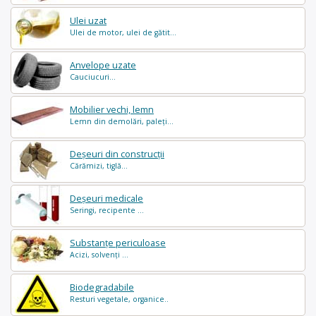
Ulei uzat
Ulei de motor, ulei de gătit...
Anvelope uzate
Cauciucuri...
Mobilier vechi, lemn
Lemn din demolări, paleți...
Deșeuri din construcții
Cărămizi, tiglă...
Deșeuri medicale
Seringi, recipente ...
Substanțe periculoase
Acizi, solvenți ...
Biodegradabile
Resturi vegetale, organice..