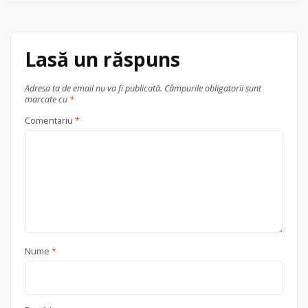
colectare este în Bucureşti, sector 1,
[…]
Trimite un mesaj
Centru de colectare
Lasă un răspuns
electrocasnice (DEEE)
, în
București
Ilfov + București
Adresa ta de email nu va fi publicată.
Câmpurile obligatorii sunt
Sector 1
marcate cu
*
Comentariu
*
Nume
*