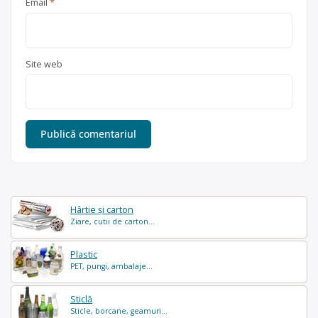
Email
*
Site web
Hârtie și carton
Ziare, cutii de carton...
Plastic
PET, pungi, ambalaje...
Sticlă
Sticle, borcane, geamuri...