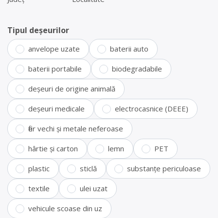
Tipul deșeurilor
anvelope uzate
baterii auto
baterii portabile
biodegradabile
deșeuri de origine animală
deșeuri medicale
electrocasnice (DEEE)
fier vechi și metale neferoase
hârtie și carton
lemn
PET
plastic
sticlă
substanțe periculoase
textile
ulei uzat
vehicule scoase din uz