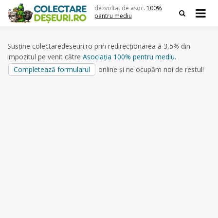
Skip
dezvoltat de asoc.
100%
to
pentru mediu
content
Susține colectaredeseuri.ro prin redirecționarea a 3,5% din
impozitul pe venit către
Asociația 100% pentru mediu
.
Completează formularul
online și ne ocupăm noi de restul!