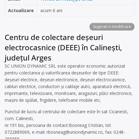
Actualizare
acum 6 ani
Sugerați o modificare
Centru de colectare deșeuri
electrocasnice (DEEE) în Calinești,
județul Arges
SC UNION DYNAMIC SRL este operator economic autorizat
pentru colectarea și valorificarea deșeurilor de tipe DEEE:
deșeuri electrice, deșeuri electronice, deșeuri electrocasnice,
cabluri electrice, conductori și cablaje auto, aparatură electrică,
imprimante, televizoare, monitoare, aragazuri, plăci electronice,
mașini de spălat, frigidere, telefoane mobile etc.
Punctul de lucru al centrului de colectare este în sat Cicanesti,
com. Calinesti,
nr.191 bis, persoana de contact:Bosneag Cristian, tel:
0722889069, e-mail:
rbosneag@uniondynamic.ro
, fax: 0248-
265955