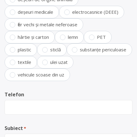
deșeuri medicale
electrocasnice (DEEE)
fier vechi și metale neferoase
hârtie și carton
lemn
PET
plastic
sticlă
substanțe periculoase
textile
ulei uzat
vehicule scoase din uz
Telefon
Subiect
*