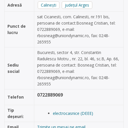
Adresă
Calinești
județul Arges
sat Cicanesti, com. Calinesti, nr.191 bis,
persoana de contact:Bosneag Cristian, tel:
Punct de
0722889069, e-mail:
lucru
rbosneag@uniondynamic.ro
, fax: 0248-
265955
Bucuresti, sector 4, str. Constantin
Radulescu Motru , nr. 22, bl. 46, sc.B, Ap. 66,
Sediu
persoana de contact: Bosneag Cristian, tel:
social
0722889069, e-mail:
rbosneag@uniondynamic.ro
, fax: 0248-
265955
0722889069
Telefon
Tip
electrocasnice (DEEE)
deșeuri:
Email
Trimite un mesaj pe email