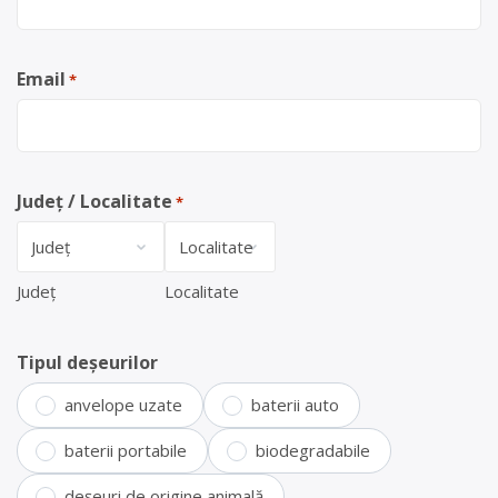
Email
*
Județ / Localitate
*
Județ
Localitate
Tipul deșeurilor
anvelope uzate
baterii auto
baterii portabile
biodegradabile
deșeuri de origine animală