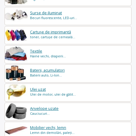
Surse de iluminat
Becuri fluorescente, LED-uri...
Cartușe de imprimantă
toner, cartușe de cerneală...
Textile
Haine vechi, draperii...
Baterii, acumulatori
Baterii auto, Li-Ion...
Ulei uzat
Ulei de motor, ulei de gătit...
Anvelope uzate
Cauciucuri...
Mobilier vechi, lemn
Lemn din demolări, paleți...