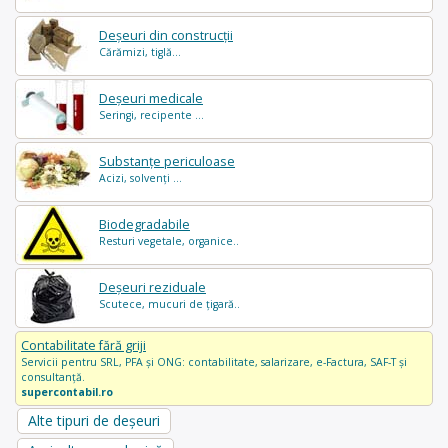
Deșeuri din construcții
Cărămizi, tiglă...
Deșeuri medicale
Seringi, recipente ...
Substanțe periculoase
Acizi, solvenți ...
Biodegradabile
Resturi vegetale, organice..
Deșeuri reziduale
Scutece, mucuri de țigară..
Contabilitate fără griji
Servicii pentru SRL, PFA și ONG: contabilitate, salarizare, e-Factura, SAF-T și
consultanță.
supercontabil.ro
Alte tipuri de deșeuri