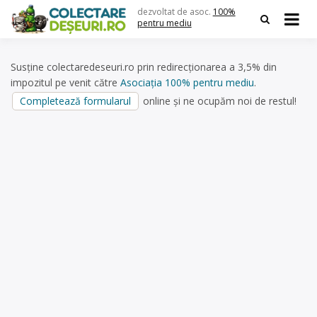
Skip
dezvoltat de asoc.
100%
to
pentru mediu
content
Susține colectaredeseuri.ro prin redirecționarea a 3,5% din
impozitul pe venit către
Asociația 100% pentru mediu
.
Completează formularul
online și ne ocupăm noi de restul!