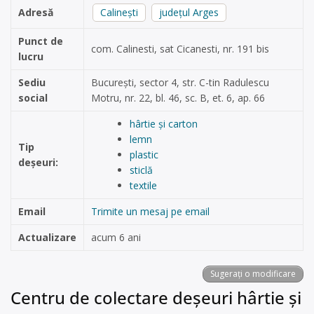
Adresă
Calinești
județul Arges
Punct de
com. Calinesti, sat Cicanesti, nr. 191 bis
lucru
Sediu
București, sector 4, str. C-tin Radulescu
social
Motru, nr. 22, bl. 46, sc. B, et. 6, ap. 66
hârtie și carton
lemn
Tip
plastic
deșeuri:
sticlă
textile
Email
Trimite un mesaj pe email
Actualizare
acum 6 ani
Sugerați o modificare
Centru de colectare deșeuri hârtie și