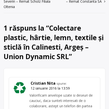
în
Severin – Remat Scholz Filiala
– Remat Constanta SA
și materiale textile (bumbac, iuta), cu
acum 6 ani
articole
Oltenia
punct de lucru în com. Cateasca, sat
0348/404812
Silistea, tel: 0348/404812,
0721200660.
Trimite un mesaj
1 răspuns la “
Colectare
Centru de colectare
fier vechi și
metale neferoase
,
hârtie și
plastic, hârtie, lemn, textile și
carton
,
lemn
,
PET
,
plastic
,
sticlă
,
textile
, în
Căteasca
sticlă în Calinesti, Argeș –
județul Arges
Union Dynamic SRL
”
Cristian Nita
spune:
12 ianuarie 2016 la 13:59
Valorificam anvelope uzate si deseuri de
cauciuc, daca sunteti interesati de o
colaborare, astept un telefon din partea