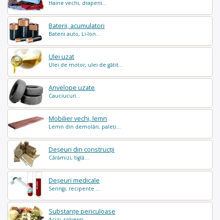
Haine vechi, draperii...
Baterii, acumulatori
Baterii auto, Li-Ion...
Ulei uzat
Ulei de motor, ulei de gătit...
Anvelope uzate
Cauciucuri...
Mobilier vechi, lemn
Lemn din demolări, paleți...
Deșeuri din construcții
Cărămizi, tiglă...
Deșeuri medicale
Seringi, recipente ...
Substanțe periculoase
Acizi, solvenți ...