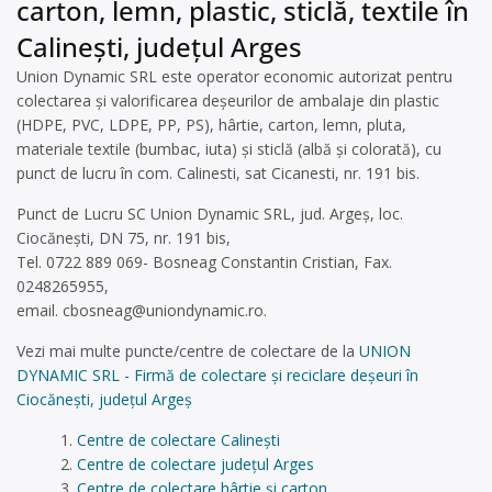
carton, lemn, plastic, sticlă, textile în
Calinești, județul Arges
Union Dynamic SRL este operator economic autorizat pentru
colectarea și valorificarea deșeurilor de ambalaje din plastic
(HDPE, PVC, LDPE, PP, PS), hârtie, carton, lemn, pluta,
materiale textile (bumbac, iuta) și sticlă (albă și colorată), cu
punct de lucru în com. Calinesti, sat Cicanesti, nr. 191 bis.
Punct de Lucru SC Union Dynamic SRL, jud. Argeș, loc.
Ciocănești, DN 75, nr. 191 bis,
Tel. 0722 889 069- Bosneag Constantin Cristian, Fax.
0248265955,
email.
cbosneag@uniondynamic.ro
.
Vezi mai multe puncte/centre de colectare de la
UNION
DYNAMIC SRL - Firmă de colectare și reciclare deșeuri în
Ciocănești, județul Argeș
Centre de colectare Calinești
Centre de colectare județul Arges
Centre de colectare hârtie și carton