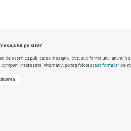
 mesajului pe site?
eți de acord cu publicarea mesajului dvs. sub forma unui anunț în se
lte companii interesate. Alternativ, puteți folosi
acest formular
pentr
blicarea