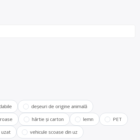
dabile
deșeuri de origine animală
feroase
hârtie și carton
lemn
PET
i uzat
vehicule scoase din uz