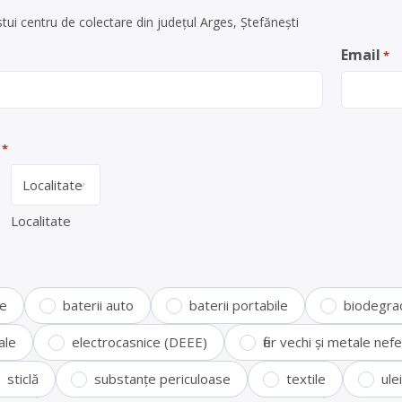
ui centru de colectare din județul Arges, Ştefănești
Email
*
*
Localitate
te
baterii auto
baterii portabile
biodegra
ale
electrocasnice (DEEE)
fier vechi și metale ne
sticlă
substanțe periculoase
textile
ule