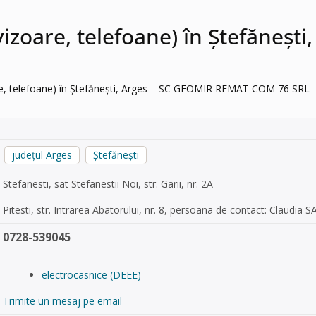
evizoare, telefoane) în Ștefăneș
are, telefoane) în Ștefănești, Arges – SC GEOMIR REMAT COM 76 SRL
județul Arges
Ştefănești
Stefanesti, sat Stefanestii Noi, str. Garii, nr. 2A
Pitesti, str. Intrarea Abatorului, nr. 8, persoana de contact: Claudia 
0728-539045
electrocasnice (DEEE)
Trimite un mesaj pe email