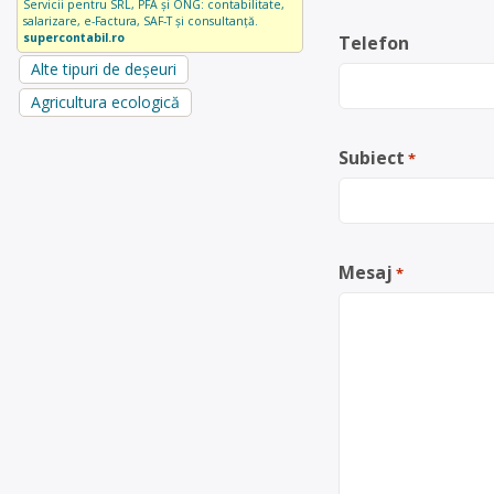
Servicii pentru SRL, PFA și ONG: contabilitate,
salarizare, e-Factura, SAF-T și consultanță.
supercontabil.ro
Telefon
Alte tipuri de deșeuri
Agricultura ecologică
Subiect
*
Mesaj
*