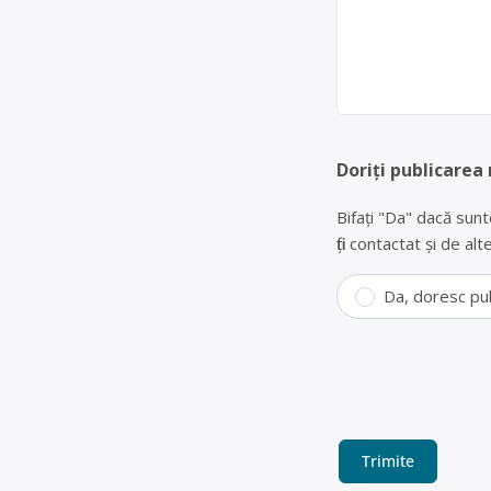
Doriți publicarea
Bifați "Da" dacă sunt
fiți contactat și de a
Da, doresc pu