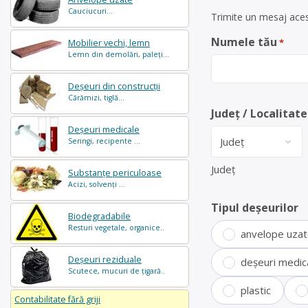
Cauciucuri...
Trimite un mesaj acest
Numele tău
*
Mobilier vechi, lemn
Lemn din demolări, paleți...
Deșeuri din construcții
Cărămizi, tiglă...
Județ / Localitate
Deșeuri medicale
Seringi, recipente ...
Județ
Substanțe periculoase
Acizi, solvenți ...
Tipul deșeurilor
Biodegradabile
Resturi vegetale, organice..
anvelope uza
Deșeuri reziduale
deșeuri medic
Scutece, mucuri de țigară..
plastic
Contabilitate fără griji