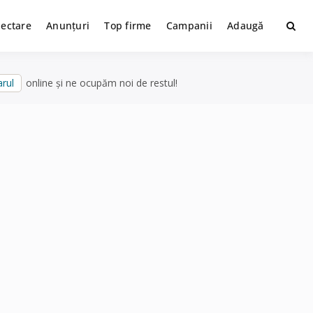
lectare
Anunțuri
Top firme
Campanii
Adaugă
rul
online și ne ocupăm noi de restul!