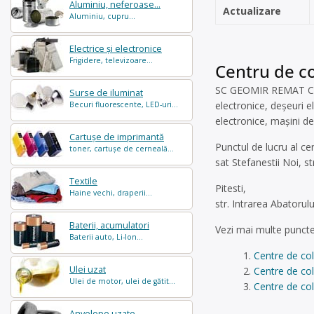
Aluminiu, neferoase...
Actualizare
Aluminiu, cupru...
Electrice și electronice
Frigidere, televizoare...
Centru de co
SC GEOMIR REMAT COM 7
Surse de iluminat
electronice, deșeuri e
Becuri fluorescente, LED-uri...
electronice, mașini de
Cartușe de imprimantă
Punctul de lucru al ce
toner, cartușe de cerneală...
sat Stefanestii Noi, str
Textile
Pitesti,
Haine vechi, draperii...
str. Intrarea Abatorul
Baterii, acumulatori
Vezi mai multe puncte
Baterii auto, Li-Ion...
Centre de col
Ulei uzat
Centre de col
Ulei de motor, ulei de gătit...
Centre de col
Anvelope uzate