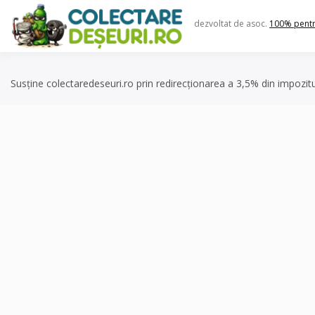
Skip
to
dezvoltat de asoc.
100% pent
content
Susține colectaredeseuri.ro prin redirecționarea a 3,5% din impozit