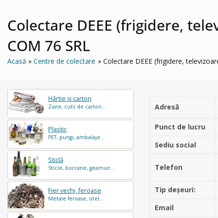
Colectare DEEE (frigidere, tel
COM 76 SRL
Acasă
Centre de colectare
Colectare DEEE (frigidere, televizo
Hârtie și carton
Adresă
Ziare, cutii de carton...
Punct de lucru
Plastic
PET, pungi, ambalaje...
Sediu social
Sticlă
Telefon
Sticle, borcane, geamuri...
Tip deșeuri:
Fier vechi, feroase
Metale feroase, otel...
Email