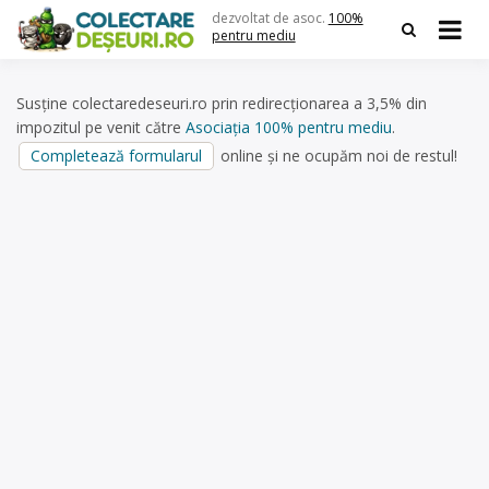
Skip
dezvoltat de asoc.
100%
to
pentru mediu
content
Susține colectaredeseuri.ro prin redirecționarea a 3,5% din
impozitul pe venit către
Asociația 100% pentru mediu
.
Completează formularul
online și ne ocupăm noi de restul!