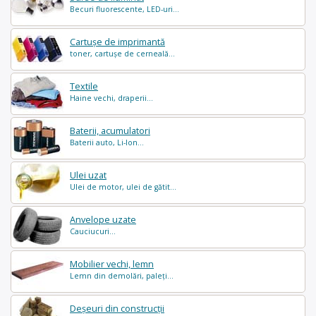
Becuri fluorescente, LED-uri...
Cartușe de imprimantă
toner, cartușe de cerneală...
Textile
Haine vechi, draperii...
Baterii, acumulatori
Baterii auto, Li-Ion...
Ulei uzat
Ulei de motor, ulei de gătit...
Anvelope uzate
Cauciucuri...
Mobilier vechi, lemn
Lemn din demolări, paleți...
Deșeuri din construcții