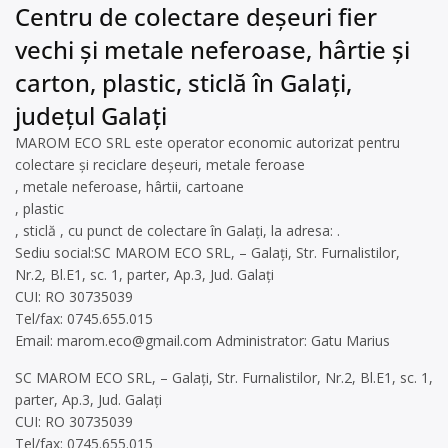
Centru de colectare deșeuri fier
vechi și metale neferoase, hârtie și
carton, plastic, sticlă în Galați,
județul Galați
MAROM ECO SRL este operator economic autorizat pentru
colectare și reciclare deșeuri, metale feroase
, metale neferoase, hârtii, cartoane
, plastic
, sticlă , cu punct de colectare în Galați, la adresa: .
Sediu social:SC MAROM ECO SRL, – Galați, Str. Furnalistilor,
Nr.2, Bl.E1, sc. 1, parter, Ap.3, Jud. Galați
CUI: RO 30735039
Tel/fax: 0745.655.015
Email:
marom.eco@gmail.com
Administrator: Gatu Marius
SC MAROM ECO SRL, – Galați, Str. Furnalistilor, Nr.2, Bl.E1, sc. 1,
parter, Ap.3, Jud. Galați
CUI: RO 30735039
Tel/fax: 0745.655.015