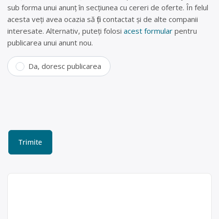
sub forma unui anunț în secțiunea cu cereri de oferte. În felul
acesta veți avea ocazia să fiți contactat și de alte companii
interesate. Alternativ, puteți folosi
acest formular
pentru
publicarea unui anunt nou.
Da, doresc publicarea
Colectare deșeuri Galați
(fier vechi, doze aluminiu,
hârtie, plastic, sticlă, lemn,