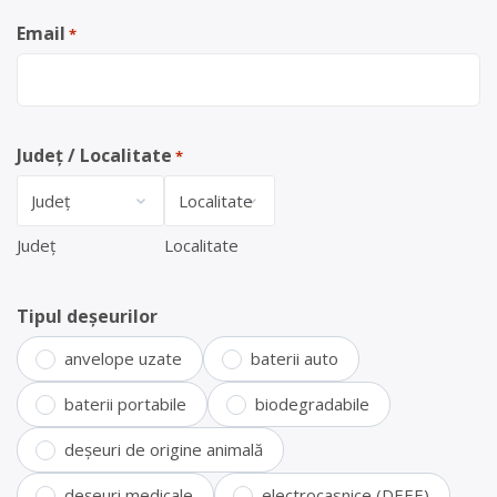
Email
*
Județ / Localitate
*
Județ
Localitate
Tipul deșeurilor
anvelope uzate
baterii auto
baterii portabile
biodegradabile
deșeuri de origine animală
deșeuri medicale
electrocasnice (DEEE)