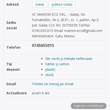
Adresă
Galați
județul Galați
SC MAROM ECO SRL, - Galați, Str.
Furnalistilor, Nr.2, Bl.E1, sc. 1, parter, Ap.3,
Sediu
Jud. Galați CUI: RO 30735039 Tel/fax:
social
0745.655.015 Email:
marom.eco@gmail.com
Administrator: Gatu Marius
0745655015
Telefon
fier vechi și metale neferoase
Tip
hârtie și carton
deșeuri:
plastic
sticlă
Email
Trimite un mesaj pe email
Actualizare
acum 6 ani
Sugerați o modificare