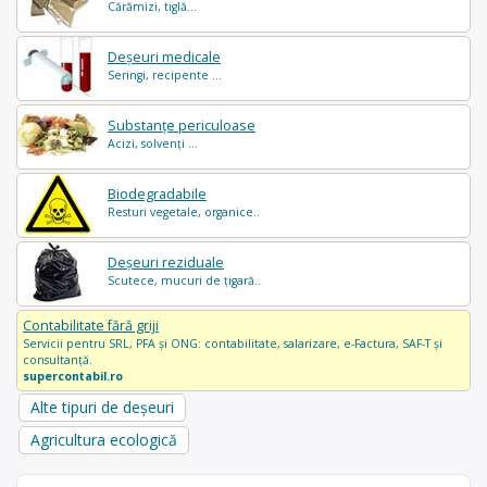
Cărămizi, tiglă...
Deșeuri medicale
Seringi, recipente ...
Substanțe periculoase
Acizi, solvenți ...
Biodegradabile
Resturi vegetale, organice..
Deșeuri reziduale
Scutece, mucuri de țigară..
Contabilitate fără griji
Servicii pentru SRL, PFA și ONG: contabilitate, salarizare, e-Factura, SAF-T și
consultanță.
supercontabil.ro
Alte tipuri de deșeuri
Agricultura ecologică