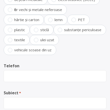
fier vechi și metale neferoase
hârtie și carton
lemn
PET
plastic
sticlă
substanțe periculoase
textile
ulei uzat
vehicule scoase din uz
Telefon
Subiect
*