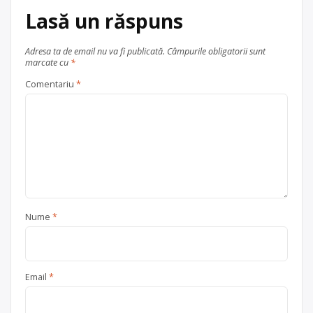
Lasă un răspuns
județul Ilfov
Pantelimon
Adresa ta de email nu va fi publicată.
Câmpurile obligatorii sunt
marcate cu
*
Comentariu
*
Nume
*
Email
*