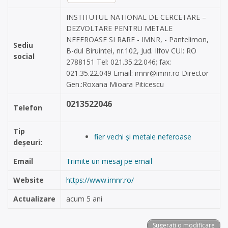
INSTITUTUL NATIONAL DE CERCETARE –
DEZVOLTARE PENTRU METALE
NEFEROASE SI RARE - IMNR, - Pantelimon,
Sediu
B-dul Biruintei, nr.102, Jud. Ilfov CUI: RO
social
2788151 Tel: 021.35.22.046; fax:
021.35.22.049 Email:
imnr@imnr.ro
Director
Gen.:Roxana Mioara Piticescu
0213522046
Telefon
Tip
fier vechi și metale neferoase
deșeuri:
Email
Trimite un mesaj pe email
Website
https://www.imnr.ro/
Actualizare
acum 5 ani
Sugerați o modificare