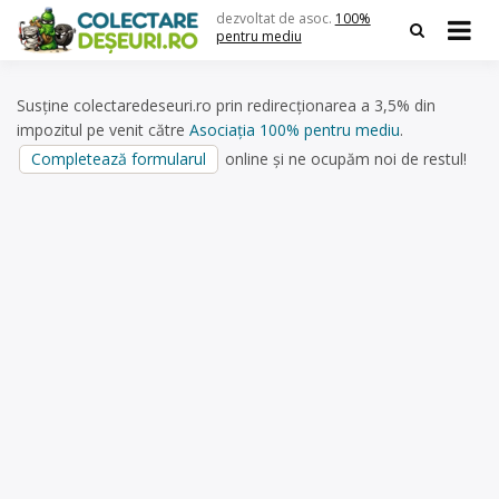
Skip
dezvoltat de asoc.
100%
to
pentru mediu
content
Susține colectaredeseuri.ro prin redirecționarea a 3,5% din
impozitul pe venit către
Asociația 100% pentru mediu
.
Completează formularul
online și ne ocupăm noi de restul!