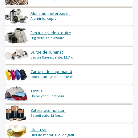
Aluminiu, neferoase...
Aluminiu, cupru...
Electrice și electronice
Frigidere, televizoare...
Surse de iluminat
Becuri fluorescente, LED-uri...
Cartușe de imprimantă
toner, cartușe de cerneală...
Textile
Haine vechi, draperii...
Baterii, acumulatori
Baterii auto, Li-Ion...
Ulei uzat
Ulei de motor, ulei de gătit...