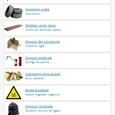
Anvelope uzate
Cauciucuri...
Mobilier vechi, lemn
Lemn din demolări, paleți...
Deșeuri din construcții
Cărămizi, tiglă...
Deșeuri medicale
Seringi, recipente ...
Substanțe periculoase
Acizi, solvenți ...
Biodegradabile
Resturi vegetale, organice..
Deșeuri reziduale
Scutece, mucuri de țigară..