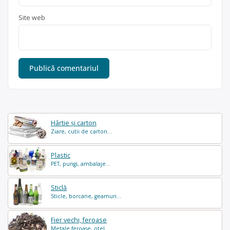
Site web
Hârtie și carton
Ziare, cutii de carton...
Plastic
PET, pungi, ambalaje...
Sticlă
Sticle, borcane, geamuri...
Fier vechi, feroase
Metale feroase, otel...