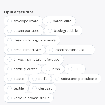
Tipul deșeurilor
anvelope uzate
baterii auto
baterii portabile
biodegradabile
deșeuri de origine animală
deșeuri medicale
electrocasnice (DEEE)
fier vechi și metale neferoase
hârtie și carton
lemn
PET
plastic
sticlă
substanțe periculoase
textile
ulei uzat
vehicule scoase din uz