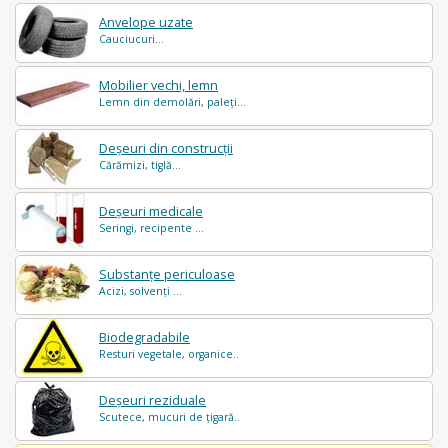
Anvelope uzate
Cauciucuri...
Mobilier vechi, lemn
Lemn din demolări, paleți...
Deșeuri din construcții
Cărămizi, tiglă...
Deșeuri medicale
Seringi, recipente ...
Substanțe periculoase
Acizi, solvenți ...
Biodegradabile
Resturi vegetale, organice..
Deșeuri reziduale
Scutece, mucuri de țigară..