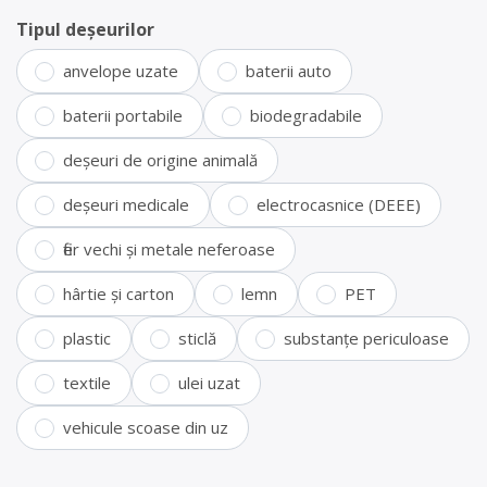
Tipul deșeurilor
anvelope uzate
baterii auto
baterii portabile
biodegradabile
deșeuri de origine animală
deșeuri medicale
electrocasnice (DEEE)
fier vechi și metale neferoase
hârtie și carton
lemn
PET
plastic
sticlă
substanțe periculoase
textile
ulei uzat
vehicule scoase din uz