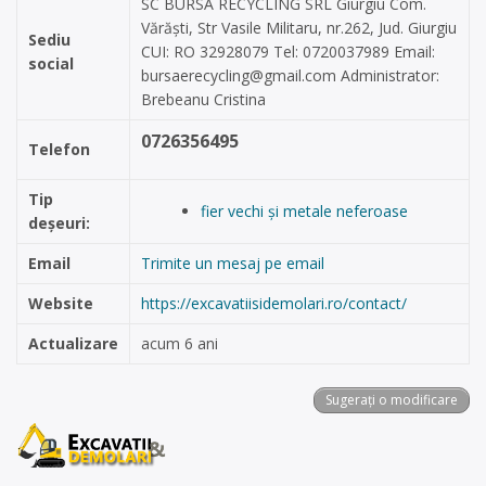
SC BURSA RECYCLING SRL Giurgiu Com.
Vărăști, Str Vasile Militaru, nr.262, Jud. Giurgiu
Sediu
CUI: RO 32928079 Tel: 0720037989 Email:
social
bursaerecycling@gmail.com
Administrator:
Brebeanu Cristina
0726356495
Telefon
Tip
fier vechi și metale neferoase
deșeuri:
Email
Trimite un mesaj pe email
Website
https://excavatiisidemolari.ro/contact/
Actualizare
acum 6 ani
Sugerați o modificare