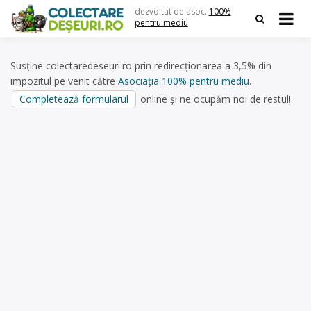
Skip
dezvoltat de asoc.
100%
to
pentru mediu
content
Susține colectaredeseuri.ro prin redirecționarea a 3,5% din
impozitul pe venit către
Asociația 100% pentru mediu
.
Completează formularul
online și ne ocupăm noi de restul!