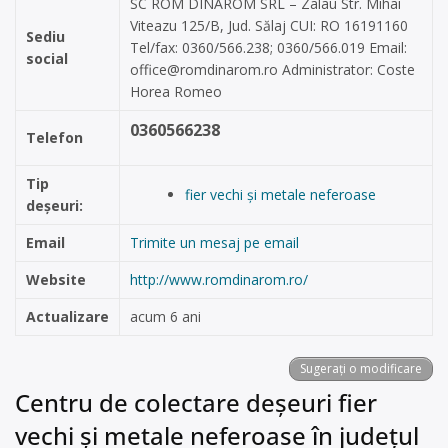
SC ROM DINAROM SRL – Zalau Str. Mihai
Viteazu 125/B, Jud. Sălaj CUI: RO 16191160
Sediu
Tel/fax: 0360/566.238; 0360/566.019 Email:
social
office@romdinarom.ro
Administrator: Coste
Horea Romeo
0360566238
Telefon
Tip
fier vechi și metale neferoase
deșeuri:
Email
Trimite un mesaj pe email
Website
http://www.romdinarom.ro/
Actualizare
acum 6 ani
Sugerați o modificare
Centru de colectare deșeuri fier
vechi și metale neferoase în județul