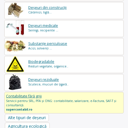
Deșeuri din construcții
Cărămizi, tiglă...
Deșeuri medicale
Seringi, recipente ...
Substanțe periculoase
Acizi, solvenți ...
Biodegradabile
Resturi vegetale, organice..
Deșeuri reziduale
Scutece, mucuri de țigară..
Contabilitate fără griji
Servicii pentru SRL, PFA și ONG: contabilitate, salarizare, e-Factura, SAF-T și
consultanță.
supercontabil.ro
Alte tipuri de deșeuri
Agricultura ecologică