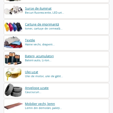
Surse de iluminat
Becuri fluorescente, LED-uri...
Cartușe de imprimantă
toner, cartușe de cerneală...
Textile
Haine vechi, draperii...
Baterii, acumulatori
Baterii auto, Li-Ion...
Ulei uzat
Ulei de motor, ulei de gătit...
Anvelope uzate
Cauciucuri...
Mobilier vechi, lemn
Lemn din demolări, paleți...