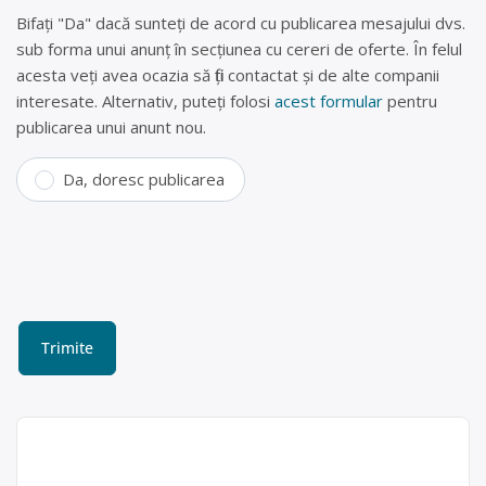
Bifați "Da" dacă sunteți de acord cu publicarea mesajului dvs.
sub forma unui anunț în secțiunea cu cereri de oferte. În felul
acesta veți avea ocazia să fiți contactat și de alte companii
interesate. Alternativ, puteți folosi
acest formular
pentru
publicarea unui anunt nou.
Da, doresc publicarea
Centru de reciclare Zalău
(fier vechi , doze aluminiu,