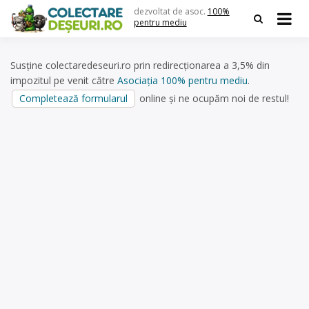
Skip
dezvoltat de asoc.
100%
to
pentru mediu
content
Susține colectaredeseuri.ro prin redirecționarea a 3,5% din
impozitul pe venit către
Asociația 100% pentru mediu
.
Completează formularul
online și ne ocupăm noi de restul!