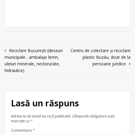
economic autorizat pentru colectare
Reifen Ecolect
metale neferoase
, în
și reciclare deșeuri electrice,
SRL
județul Sălaj
Zalău
electronice și electrocasnice (DEEE),
acum 6 ani
televizoare vechi, frigidere,
07536345030744909606
imprimante, calculatoare și
componente de calculatoare, mașini
Trimite un mesaj
de spălat, telefoane vechi etc., cu
punct de colectare în Zalău, la
Navigare
Reciclare București (deseuri
Centru de colectare și reciclare
adresa: . Sediu social:Municipiul
municipale , ambalaje lemn,
plastic Buzău, doar de la
în
Zalau, str. Lt. col. Pretorian, nr.21,
uleiuri minerale, neclorurate,
persoane juridice
bl.N98, ap.9, jud Sălaj 0360-401.284
articole
hidraulice)
Fax […]
Centru de colectare
electrocasnice (DEEE)
, în
județul Sălaj
Zalău
Lasă un răspuns
Adresa ta de email nu va fi publicată.
Câmpurile obligatorii sunt
marcate cu
*
Comentariu
*