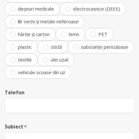
deșeuri medicale
electrocasnice (DEEE)
fier vechi și metale neferoase
hârtie și carton
lemn
PET
plastic
sticlă
substanțe periculoase
textile
ulei uzat
vehicule scoase din uz
Telefon
Subiect
*