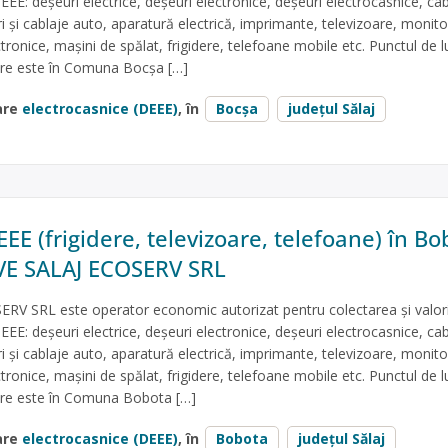
EEE: deșeuri electrice, deșeuri electronice, deșeuri electrocasnice, cab
ri și cablaje auto, aparatură electrică, imprimante, televizoare, monito
ctronice, mașini de spălat, frigidere, telefoane mobile etc. Punctul de l
tare este în Comuna Bocşa […]
are
electrocasnice (DEEE)
, în
Bocşa
județul Sălaj
EE (frigidere, televizoare, telefoane) în Bo
AVE SALAJ ECOSERV SRL
RV SRL este operator economic autorizat pentru colectarea și valori
EEE: deșeuri electrice, deșeuri electronice, deșeuri electrocasnice, cab
ri și cablaje auto, aparatură electrică, imprimante, televizoare, monito
ctronice, mașini de spălat, frigidere, telefoane mobile etc. Punctul de l
tare este în Comuna Bobota […]
are
electrocasnice (DEEE)
, în
Bobota
județul Sălaj