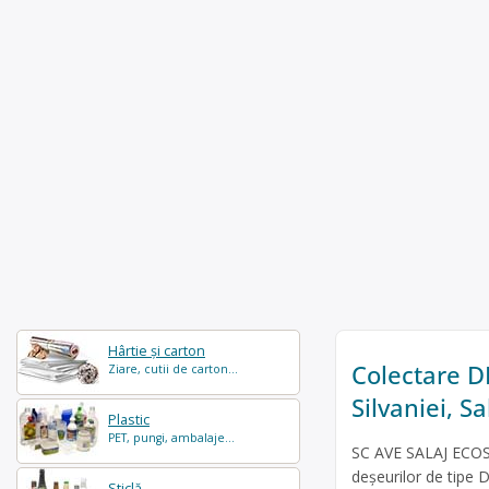
Hârtie și carton
Colectare DE
Ziare, cutii de carton...
Silvaniei, S
Plastic
PET, pungi, ambalaje...
SC AVE SALAJ ECOSE
deșeurilor de tipe D
Sticlă