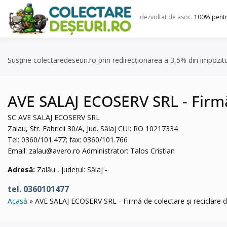
Skip
to
dezvoltat de asoc.
100% pent
content
Susține colectaredeseuri.ro prin redirecționarea a 3,5% din impozit
AVE SALAJ ECOSERV SRL - Firmă 
SC AVE SALAJ ECOSERV SRL
Zalau, Str. Fabricii 30/A, Jud. Sălaj CUI: RO 10217334
Tel: 0360/101.477; fax: 0360/101.766
Email:
zalau@avero.ro
Administrator: Talos Cristian
Adresă:
Zalău , județul: Sălaj -
tel. 0360101477
Acasă
AVE SALAJ ECOSERV SRL - Firmă de colectare și reciclare de