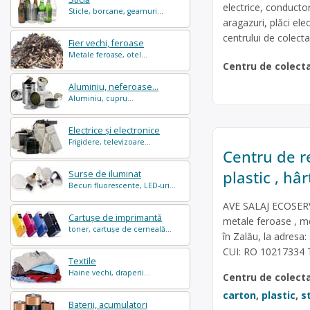
electrice, conducto
Sticle, borcane, geamuri...
aragazuri, plăci ele
centrului de colecta
Fier vechi, feroase
Metale feroase, otel...
Centru de colect
Aluminiu, neferoase...
Aluminiu, cupru...
Electrice și electronice
Frigidere, televizoare...
Centru de re
plastic , hâr
Surse de iluminat
Becuri fluorescente, LED-uri...
AVE SALAJ ECOSERV 
Cartușe de imprimantă
metale feroase , met
toner, cartușe de cerneală...
în Zalău, la adresa:
CUI: RO 10217334 T
Textile
Haine vechi, draperii...
Centru de colect
carton
,
plastic
,
st
Baterii, acumulatori