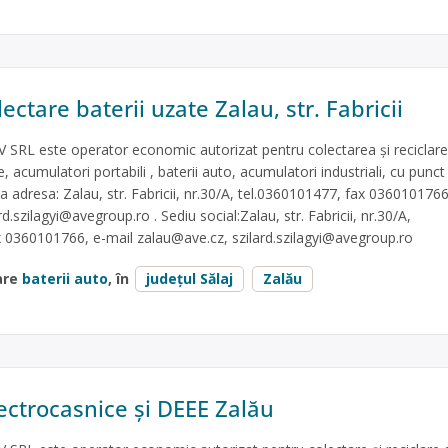
ectare baterii uzate Zalau, str. Fabricii
SRL este operator economic autorizat pentru colectarea și reciclar
e, acumulatori portabili , baterii auto, acumulatori industriali, cu punct
la adresa: Zalau, str. Fabricii, nr.30/A, tel.0360101477, fax 0360101766
ard.szilagyi@avegroup.ro
. Sediu social:Zalau, str. Fabricii, nr.30/A,
x 0360101766, e-mail
zalau@ave.cz
,
szilard.szilagyi@avegroup.ro
are
baterii auto
, în
județul Sălaj
Zalău
lectrocasnice și DEEE Zalău