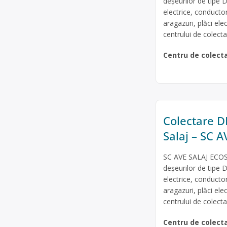
deșeurilor de tipe D
electrice, conducto
aragazuri, plăci ele
centrului de colec
Centru de colect
Colectare DE
Salaj – SC 
SC AVE SALAJ ECOSE
deșeurilor de tipe D
electrice, conducto
aragazuri, plăci ele
centrului de colec
Centru de colect