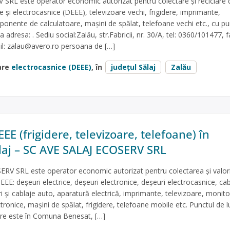
SRL este operator economic autorizat pentru colectare și reciclare 
ce și electrocasnice (DEEE), televizoare vechi, frigidere, imprimante,
ponente de calculatoare, mașini de spălat, telefoane vechi etc., cu p
a adresa: . Sediu social:Zalău, str.Fabricii, nr. 30/A, tel: 0360/101477, f
l:
zalau@avero.ro
persoana de […]
are
electrocasnice (DEEE)
, în
județul Sălaj
Zalău
EE (frigidere, televizoare, telefoane) în
laj – SC AVE SALAJ ECOSERV SRL
RV SRL este operator economic autorizat pentru colectarea și valori
EEE: deșeuri electrice, deșeuri electronice, deșeuri electrocasnice, cab
ri și cablaje auto, aparatură electrică, imprimante, televizoare, monito
ctronice, mașini de spălat, frigidere, telefoane mobile etc. Punctul de l
are este în Comuna Benesat, […]