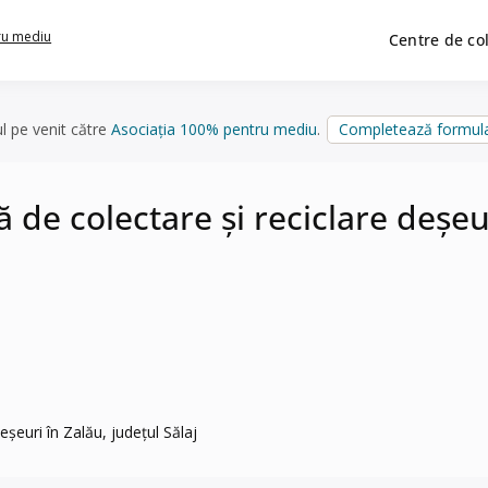
ru mediu
Centre de co
ul pe venit către
Asociația 100% pentru mediu
.
Completează formula
de colectare și reciclare deșeuri
șeuri în Zalău, județul Sălaj