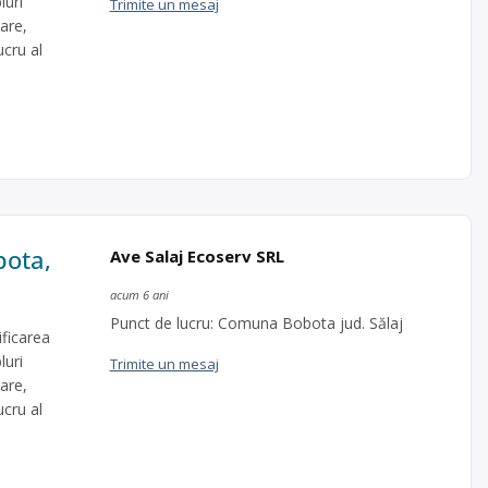
luri
Trimite un mesaj
are,
ucru al
bota,
Ave Salaj Ecoserv SRL
acum 6 ani
Punct de lucru: Comuna Bobota jud. Sălaj
ficarea
luri
Trimite un mesaj
are,
ucru al