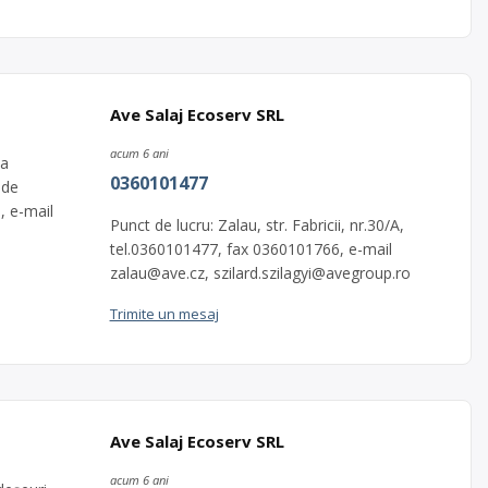
Ave Salaj Ecoserv SRL
acum 6 ani
ea
0360101477
 de
, e-mail
Punct de lucru: Zalau, str. Fabricii, nr.30/A,
tel.0360101477, fax 0360101766, e-mail
zalau@ave.cz
,
szilard.szilagyi@avegroup.ro
Trimite un mesaj
Ave Salaj Ecoserv SRL
acum 6 ani