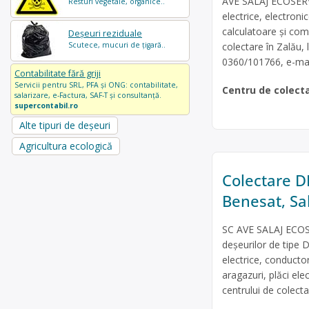
AVE SALAJ ECOSERV 
Resturi vegetale, organice..
electrice, electroni
calculatoare și com
Deșeuri reziduale
Scutece, mucuri de țigară..
colectare în Zalău, l
0360/101766, e-mai
Contabilitate fără griji
Servicii pentru SRL, PFA și ONG: contabilitate,
Centru de colect
salarizare, e-Factura, SAF-T și consultanță.
supercontabil.ro
Alte tipuri de deșeuri
Agricultura ecologică
Colectare DE
Benesat, Sa
SC AVE SALAJ ECOSE
deșeurilor de tipe D
electrice, conducto
aragazuri, plăci ele
centrului de colect