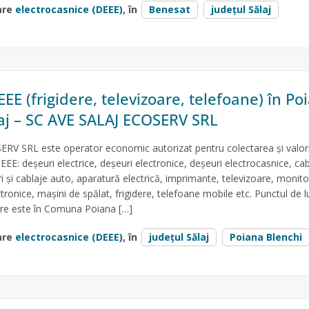
are
electrocasnice (DEEE)
, în
Benesat
județul Sălaj
EE (frigidere, televizoare, telefoane) în Po
laj – SC AVE SALAJ ECOSERV SRL
RV SRL este operator economic autorizat pentru colectarea și valori
EEE: deșeuri electrice, deșeuri electronice, deșeuri electrocasnice, cab
ri și cablaje auto, aparatură electrică, imprimante, televizoare, monito
ctronice, mașini de spălat, frigidere, telefoane mobile etc. Punctul de l
are este în Comuna Poiana […]
are
electrocasnice (DEEE)
, în
județul Sălaj
Poiana Blenchi