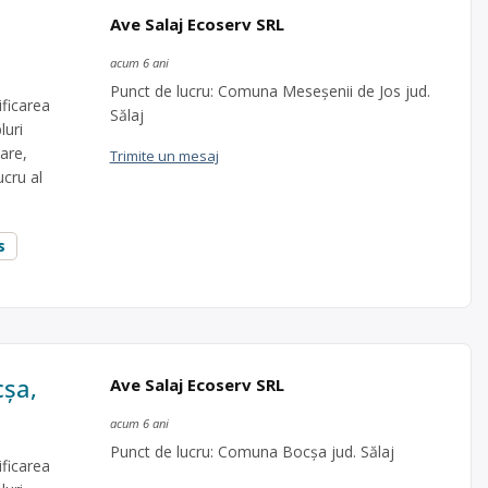
Ave Salaj Ecoserv SRL
acum 6 ani
Punct de lucru: Comuna Meseşenii de Jos jud.
ficarea
Sălaj
luri
are,
Trimite un mesaj
ucru al
s
cşa,
Ave Salaj Ecoserv SRL
acum 6 ani
Punct de lucru: Comuna Bocşa jud. Sălaj
ficarea