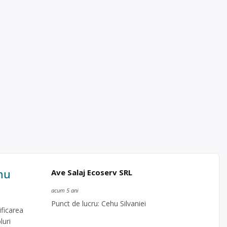
ehu
Ave Salaj Ecoserv SRL
acum 5 ani
Punct de lucru: Cehu Silvaniei
ficarea
luri