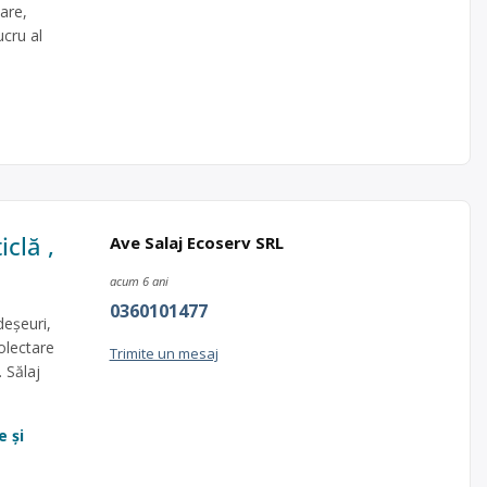
are,
ucru al
iclă ,
Ave Salaj Ecoserv SRL
acum 6 ani
0360101477
deșeuri,
colectare
Trimite un mesaj
 Sălaj
e și