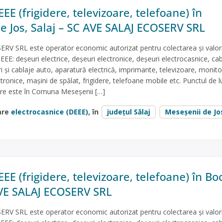
EE (frigidere, televizoare, telefoane) în
e Jos, Salaj – SC AVE SALAJ ECOSERV SRL
RV SRL este operator economic autorizat pentru colectarea și valori
EEE: deșeuri electrice, deșeuri electronice, deșeuri electrocasnice, cab
ri și cablaje auto, aparatură electrică, imprimante, televizoare, monito
ctronice, mașini de spălat, frigidere, telefoane mobile etc. Punctul de l
are este în Comuna Meseşenii […]
are
electrocasnice (DEEE)
, în
județul Sălaj
Meseşenii de Jo
EE (frigidere, televizoare, telefoane) în Bo
AVE SALAJ ECOSERV SRL
RV SRL este operator economic autorizat pentru colectarea și valori