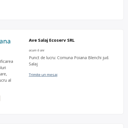
iana
Ave Salaj Ecoserv SRL
acum 6 ani
Punct de lucru: Comuna Poiana Blenchi jud.
ficarea
Salaj
luri
are,
Trimite un mesaj
ucru al