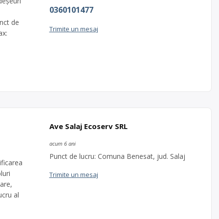
deșeuri
0360101477
unct de
Trimite un mesaj
ax:
Ave Salaj Ecoserv SRL
acum 6 ani
Punct de lucru: Comuna Benesat, jud. Salaj
ficarea
luri
Trimite un mesaj
are,
ucru al