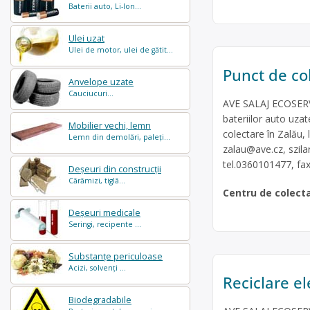
Baterii auto, Li-Ion...
Ulei uzat
Ulei de motor, ulei de gătit...
Punct de col
Anvelope uzate
Cauciucuri...
AVE SALAJ ECOSERV 
bateriilor auto uzat
Mobilier vechi, lemn
colectare în Zalău, 
Lemn din demolări, paleți...
zalau@ave.cz
,
szil
tel.0360101477, fa
Deșeuri din construcții
Cărămizi, tiglă...
Centru de colect
Deșeuri medicale
Seringi, recipente ...
Substanțe periculoase
Acizi, solvenți ...
Reciclare e
Biodegradabile