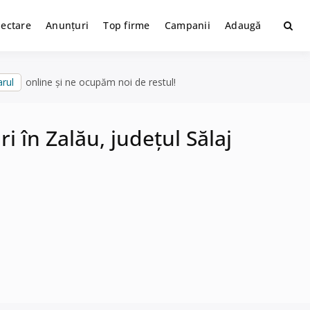
lectare
Anunțuri
Top firme
Campanii
Adaugă
rul
online și ne ocupăm noi de restul!
 în Zalău, județul Sălaj