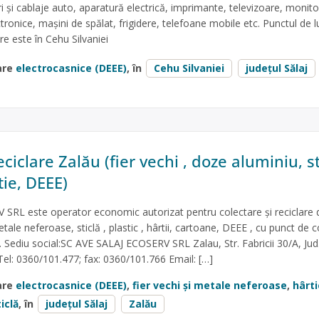
ri și cablaje auto, aparatură electrică, imprimante, televizoare, monito
ctronice, mașini de spălat, frigidere, telefoane mobile etc. Punctul de l
re este în Cehu Silvaniei
are
electrocasnice (DEEE)
, în
Cehu Silvaniei
județul Sălaj
ciclare Zalău (fier vechi , doze aluminiu, st
tie, DEEE)
SRL este operator economic autorizat pentru colectare și reciclare 
ale neferoase, sticlă , plastic , hârtii, cartoane, DEEE , cu punct de 
 . Sediu social:SC AVE SALAJ ECOSERV SRL Zalau, Str. Fabricii 30/A, Jud.
el: 0360/101.477; fax: 0360/101.766 Email: […]
are
electrocasnice (DEEE)
,
fier vechi și metale neferoase
,
hârti
iclă
, în
județul Sălaj
Zalău