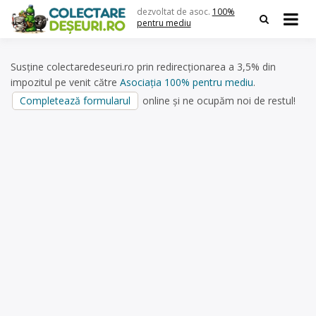
Skip
dezvoltat de asoc.
100%
to
pentru mediu
content
Susține colectaredeseuri.ro prin redirecționarea a 3,5% din
impozitul pe venit către
Asociația 100% pentru mediu
.
Completează formularul
online și ne ocupăm noi de restul!