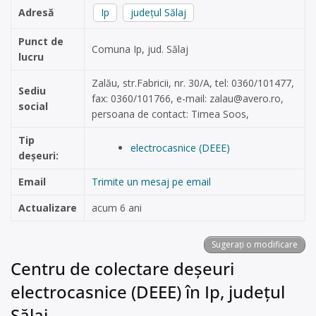
Adresă
Ip
județul Sălaj
Punct de
Comuna Ip, jud. Sălaj
lucru
Zalău, str.Fabricii, nr. 30/A, tel: 0360/101477,
Sediu
fax: 0360/101766, e-mail:
zalau@avero.ro
,
social
persoana de contact: Timea Soos,
Tip
electrocasnice (DEEE)
deșeuri:
Email
Trimite un mesaj pe email
Actualizare
acum 6 ani
Sugerați o modificare
Centru de colectare deșeuri
electrocasnice (DEEE) în Ip, județul
Sălaj