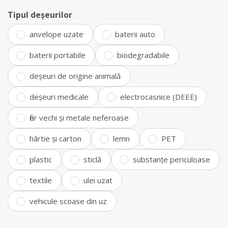
Tipul deșeurilor
anvelope uzate
baterii auto
baterii portabile
biodegradabile
deșeuri de origine animală
deșeuri medicale
electrocasnice (DEEE)
fier vechi și metale neferoase
hârtie și carton
lemn
PET
plastic
sticlă
substanțe periculoase
textile
ulei uzat
vehicule scoase din uz