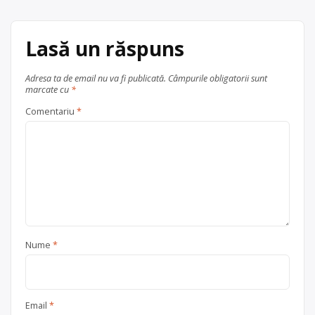
colectare este în Comuna Zimbor […]
Centru de colectare
Lasă un răspuns
electrocasnice (DEEE)
, în
județul Sălaj
Zimbor
Adresa ta de email nu va fi publicată.
Câmpurile obligatorii sunt
marcate cu
*
Comentariu
*
Nume
*
Email
*