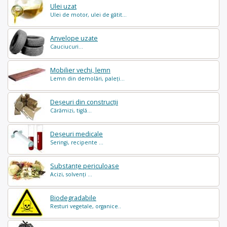
Ulei uzat
Ulei de motor, ulei de gătit...
Anvelope uzate
Cauciucuri...
Mobilier vechi, lemn
Lemn din demolări, paleți...
Deșeuri din construcții
Cărămizi, tiglă...
Deșeuri medicale
Seringi, recipente ...
Substanțe periculoase
Acizi, solvenți ...
Biodegradabile
Resturi vegetale, organice..