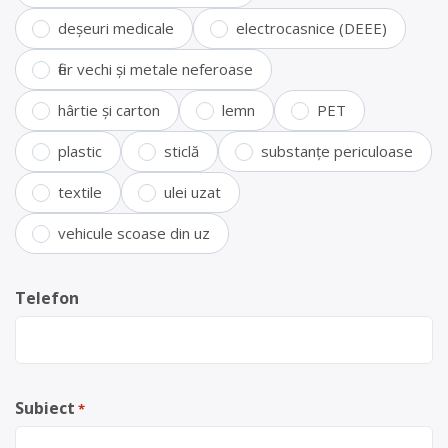
deșeuri medicale
electrocasnice (DEEE)
fier vechi și metale neferoase
hârtie și carton
lemn
PET
plastic
sticlă
substanțe periculoase
textile
ulei uzat
vehicule scoase din uz
Telefon
Subiect
*