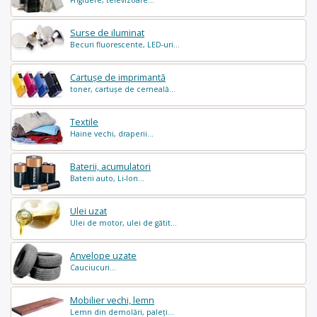
Surse de iluminat
Becuri fluorescente, LED-uri...
Cartușe de imprimantă
toner, cartușe de cerneală...
Textile
Haine vechi, draperii...
Baterii, acumulatori
Baterii auto, Li-Ion...
Ulei uzat
Ulei de motor, ulei de gătit...
Anvelope uzate
Cauciucuri...
Mobilier vechi, lemn
Lemn din demolări, paleți...