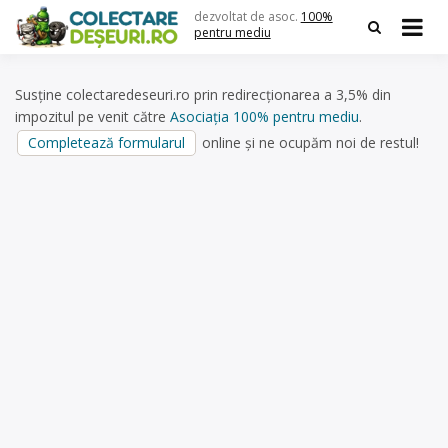
Skip
dezvoltat de asoc.
100%
to
pentru mediu
content
Susține colectaredeseuri.ro prin redirecționarea a 3,5% din
impozitul pe venit către
Asociația 100% pentru mediu
.
Completează formularul
online și ne ocupăm noi de restul!