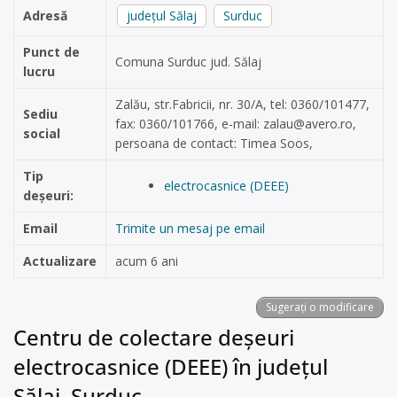
Adresă
județul Sălaj
Surduc
Punct de
Comuna Surduc jud. Sălaj
lucru
Zalău, str.Fabricii, nr. 30/A, tel: 0360/101477,
Sediu
fax: 0360/101766, e-mail:
zalau@avero.ro
,
social
persoana de contact: Timea Soos,
Tip
electrocasnice (DEEE)
deșeuri:
Email
Trimite un mesaj pe email
Actualizare
acum 6 ani
Sugerați o modificare
Centru de colectare deșeuri
electrocasnice (DEEE) în județul
Sălaj, Surduc