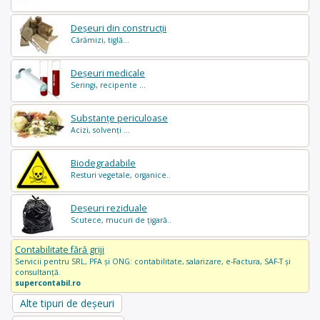
Deșeuri din construcții
Cărămizi, tiglă...
Deșeuri medicale
Seringi, recipente ...
Substanțe periculoase
Acizi, solvenți ...
Biodegradabile
Resturi vegetale, organice..
Deșeuri reziduale
Scutece, mucuri de țigară..
Contabilitate fără griji
Servicii pentru SRL, PFA și ONG: contabilitate, salarizare, e-Factura, SAF-T și
consultanță.
supercontabil.ro
Alte tipuri de deșeuri