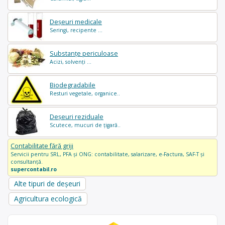
Deșeuri medicale
Seringi, recipente ...
Substanțe periculoase
Acizi, solvenți ...
Biodegradabile
Resturi vegetale, organice..
Deșeuri reziduale
Scutece, mucuri de țigară..
Contabilitate fără griji
Servicii pentru SRL, PFA și ONG: contabilitate, salarizare, e-Factura, SAF-T și
consultanță.
supercontabil.ro
Alte tipuri de deșeuri
Agricultura ecologică