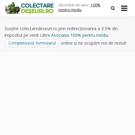
Skip
dezvoltat de asoc.
100%
to
pentru mediu
content
Susține colectaredeseuri.ro prin redirecționarea a 3,5% din
impozitul pe venit către
Asociația 100% pentru mediu
.
Completează formularul
online și ne ocupăm noi de restul!