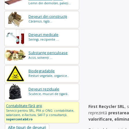
Lemn din demolări, paleți...
Deșeuri din construcții
Cărămizi, tiglă...
Deșeuri medicale
Seringi, recipente ...
Substanțe periculoase
Acizi, solvenți ...
Biodegradabile
Resturi vegetale, organice..
Deșeuri reziduale
Scutece, mucuri de țigară..
Contabilitate fără griji
First Recycler SRL
, 
Servicii pentru SRL, PFA și ONG: contabilitate,
reprezintă
prestarea 
salarizare, e-Factura, SAF-T și consultanță.
valorificare, elimi
supercontabil.ro
Alte tipuri de deșeuri