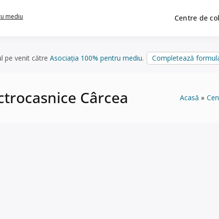
ru mediu
Centre de co
ul pe venit către
Asociația 100% pentru mediu
.
Completează formula
ectrocasnice Cârcea
Acasă
Cen