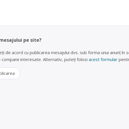
 mesajului pe site?
eți de acord cu publicarea mesajului dvs. sub forma unui anunț în se
lte companii interesate. Alternativ, puteți folosi
acest formular
pentr
blicarea