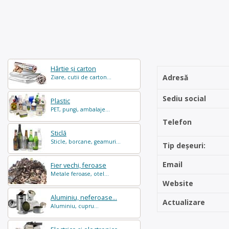
Hârtie și carton
Adresă
Ziare, cutii de carton...
Sediu social
Plastic
PET, pungi, ambalaje...
Telefon
Sticlă
Sticle, borcane, geamuri...
Tip deșeuri:
Email
Fier vechi, feroase
Metale feroase, otel...
Website
Aluminiu, neferoase...
Actualizare
Aluminiu, cupru...