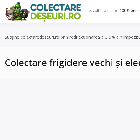
Skip
to
dezvoltat de asoc.
100% pent
content
Susține colectaredeseuri.ro prin redirecționarea a 3,5% din impozit
Colectare frigidere vechi și el