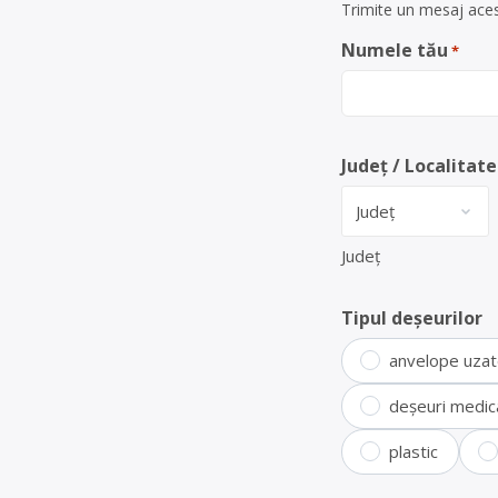
Trimite un mesaj aces
Numele tău
*
Județ / Localitate
Județ
Tipul deșeurilor
anvelope uza
deșeuri medic
plastic