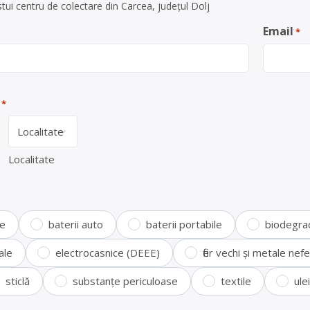
tui centru de colectare din Carcea, județul Dolj
Email
*
*
Localitate
te
baterii auto
baterii portabile
biodegra
ale
electrocasnice (DEEE)
fier vechi și metale ne
sticlă
substanțe periculoase
textile
ule