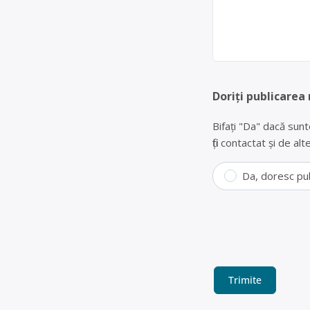
Doriți publicarea
Bifați "Da" dacă sunt
fiți contactat și de a
Da, doresc pu