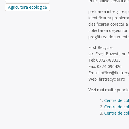
Principalele servicii d
Agricultura ecologică
preluarea întregii resp
identificarea problemel
clasificarea corectă a 
colectarea deșeurilor 
pregătirea documentelo
First Recycler
str. Fraţii Buzeşti, nr.
Tel: 0372-788333
Fax: 0374-096426
Email:
office@firstrecy
Web: firstrecycler.ro
Vezi mai multe puncte
Centre de co
Centre de col
Centre de col