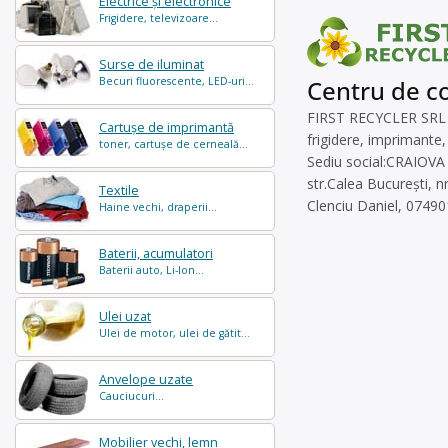
Electrice și electronice
Frigidere, televizoare...
Surse de iluminat
Becuri fluorescente, LED-uri...
Centru de co
FIRST RECYCLER SRL es
Cartușe de imprimantă
frigidere, imprimante,
toner, cartușe de cerneală...
Sediu social:CRAIOVA
str.Calea București, n
Textile
Clenciu Daniel, 07490
Haine vechi, draperii...
Baterii, acumulatori
Baterii auto, Li-Ion...
Ulei uzat
Ulei de motor, ulei de gătit...
Anvelope uzate
Cauciucuri...
Mobilier vechi, lemn