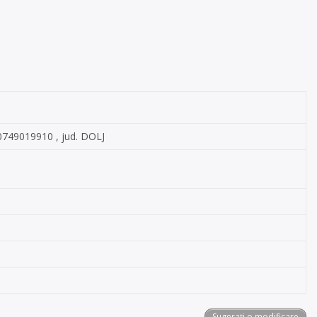
 0749019910 , jud. DOLJ
Sugerați o modificare