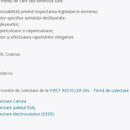
e mediu de care veți beneficia sunt:
onsabilități privind respectarea legislaţiei in domeniu;
or specifice activității desfășurate;
deșeurilor;
periculoase si nepericuloase;
r și efectuarea raportărilor obligatorii
 39, Craiova
cler.ro
/centre de colectare de la
FIRST RECYCLER SRL - Firmă de colectare și
lectare Carcea
ectare județul Dolj
ectare electrocasnice (DEEE)