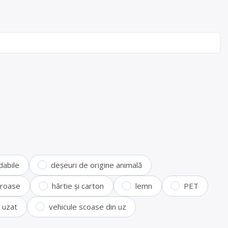
dabile
deșeuri de origine animală
feroase
hârtie și carton
lemn
PET
i uzat
vehicule scoase din uz