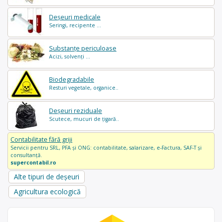
Deșeuri medicale
Seringi, recipente ...
Substanțe periculoase
Acizi, solvenți ...
Biodegradabile
Resturi vegetale, organice..
Deșeuri reziduale
Scutece, mucuri de țigară..
Contabilitate fără griji
Servicii pentru SRL, PFA și ONG: contabilitate, salarizare, e-Factura, SAF-T și
consultanță.
supercontabil.ro
Alte tipuri de deșeuri
Agricultura ecologică