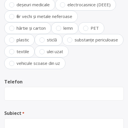
deșeuri medicale
electrocasnice (DEEE)
fier vechi și metale neferoase
hârtie și carton
lemn
PET
plastic
sticlă
substanțe periculoase
textile
ulei uzat
vehicule scoase din uz
Telefon
Subiect
*