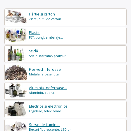
Hârtie și carton
Ziare, cutii de carton...
Plastic
PET, pungi, ambalaje...
Sticlă
Sticle, borcane, geamuri...
Fier vechi, feroase
Metale feroase, otel...
Aluminiu, neferoase...
Aluminiu, cupru...
Electrice și electronice
Frigidere, televizoare...
Surse de iluminat
Becuri fluorescente, LED-uri...