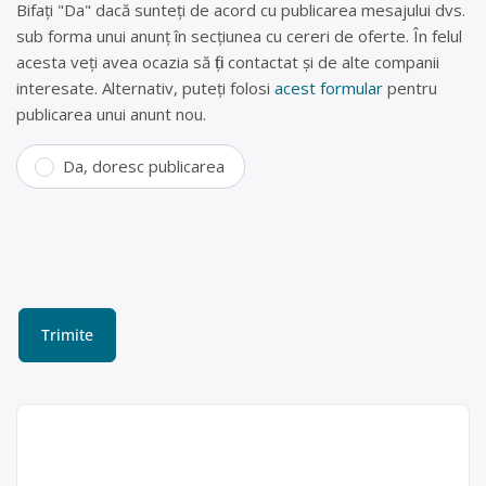
Bifați "Da" dacă sunteți de acord cu publicarea mesajului dvs.
sub forma unui anunț în secțiunea cu cereri de oferte. În felul
acesta veți avea ocazia să fiți contactat și de alte companii
interesate. Alternativ, puteți folosi
acest formular
pentru
publicarea unui anunt nou.
Da, doresc publicarea
Colectare baterii uzate în
Cârcea, Dolj – SC FIRST
RECYCLER SRL