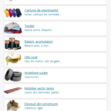
Cartușe de imprimantă
toner, cartușe de cerneală...
Textile
Haine vechi, draperii...
Baterii, acumulatori
Baterii auto, Li-Ion...
Ulei uzat
Ulei de motor, ulei de gătit...
Anvelope uzate
Cauciucuri...
Mobilier vechi, lemn
Lemn din demolări, paleți...
Deșeuri din construcții
Cărămizi, tiglă...